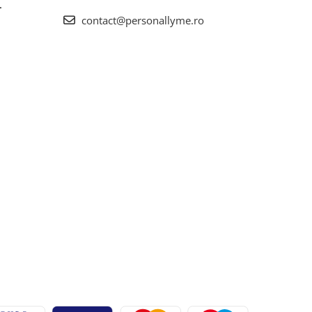
L
contact@personallyme.ro