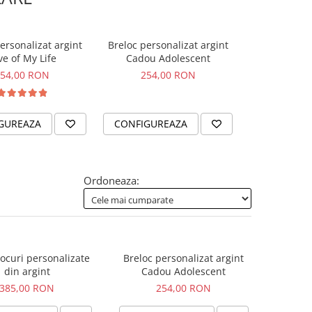
ersonalizat argint
Breloc personalizat argint
Breloc perso
ve of My Life
Cadou Adolescent
placuta A
pentru un 
54,00 RON
254,00 RON
320,
GUREAZA
CONFIGUREAZA
CONFIGUR
Ordoneaza:
locuri personalizate
Breloc personalizat argint
din argint
Cadou Adolescent
385,00 RON
254,00 RON