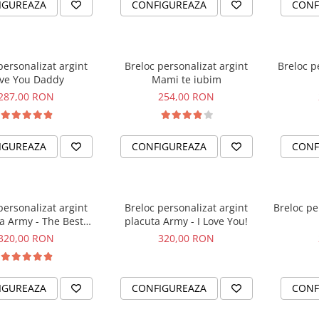
IGUREAZA
CONFIGUREAZA
CONF
personalizat argint
Breloc personalizat argint
Breloc p
ve You Daddy
Mami te iubim
287,00 RON
254,00 RON
IGUREAZA
CONFIGUREAZA
CONF
personalizat argint
Breloc personalizat argint
Breloc pe
a Army - The Best
placuta Army - I Love You!
View...
320,00 RON
320,00 RON
IGUREAZA
CONFIGUREAZA
CONF