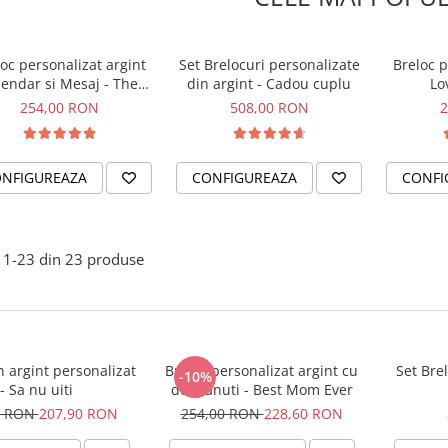
oc personalizat argint
Set Brelocuri personalizate
Breloc p
lendar si Mesaj - The
din argint - Cadou cuplu
Lo
Road Home
254,00 RON
508,00 RON
2
NFIGUREAZA
CONFIGUREAZA
CONFI
1-
23
din
23
produse
n argint personalizat
Breloc personalizat argint cu
Set Bre
-10%
- Sa nu uiti
doi banuti - Best Mom Ever
0 RON
207,90 RON
254,00 RON
228,60 RON