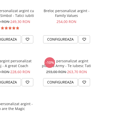
ersonalizat argint cu
Breloc personalizat argint -
Simbol - Tatici iubiti
Family Values
0 RON
249,30 RON
254,00 RON
IGUREAZA
CONFIGUREAZA
argint personalizat
Breloc personalizat argint
-10%
j - A great Coach
placuta Army - Te iubesc Tati
0 RON
228,60 RON
293,00 RON
263,70 RON
IGUREAZA
CONFIGUREAZA
ersonalizat argint -
 are the Magic