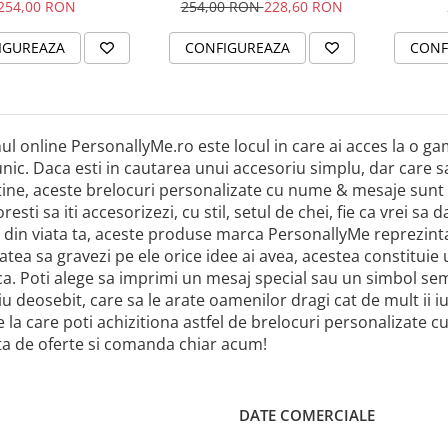
254,00 RON
254,00 RON
228,60 RON
IGUREAZA
CONFIGUREAZA
CONF
l online PersonallyMe.ro este locul in care ai acces la o gama
nic. Daca esti in cautarea unui accesoriu simplu, dar care s
tine, aceste brelocuri personalizate cu nume & mesaje sunt 
oresti sa iti accesorizezi, cu stil, setul de chei, fie ca vrei 
 din viata ta, aceste produse marca PersonallyMe reprezinta
tatea sa gravezi pe ele orice idee ai avea, acestea constitui
a. Poti alege sa imprimi un mesaj special sau un simbol semnif
u deosebit, care sa le arate oamenilor dragi cat de mult ii iu
e la care poti achizitiona astfel de brelocuri personalizate
ita de oferte si comanda chiar acum!
DATE COMERCIALE