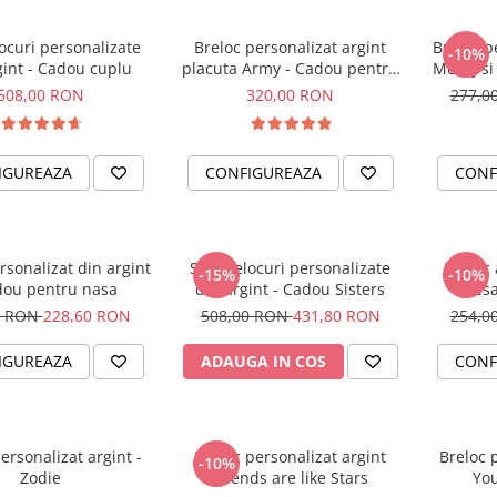
ocuri personalizate
Breloc personalizat argint
Breloc p
-10%
gint - Cadou cuplu
placuta Army - Cadou pentru
Mesaj si 
un tatic iubit
508,00 RON
320,00 RON
277,0
IGUREAZA
CONFIGUREAZA
CONF
rsonalizat din argint
Set Brelocuri personalizate
Breloc 
-15%
-10%
dou pentru nasa
din argint - Cadou Sisters
mesa
0 RON
228,60 RON
508,00 RON
431,80 RON
254,0
IGUREAZA
ADAUGA IN COS
CONF
ersonalizat argint -
Breloc personalizat argint
Breloc p
-10%
Zodie
Friends are like Stars
You