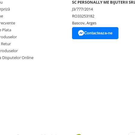
eu
SC PERSONALLY ME BIJUTERII SR
rpriză
J3/777/2014
ne
RO33253182
frecvente
Bascov, Arges
 Plata
Contacteaza-ne
produselor
e Retur
Produselor
a Disputelor Online