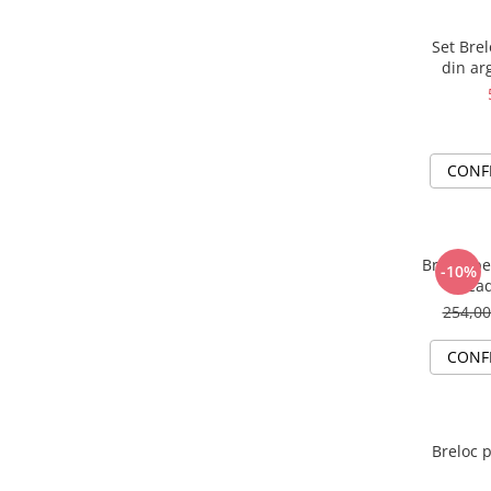
Set Brel
din ar
CONF
Breloc pe
-10%
- Ca
254,0
CONF
Breloc p