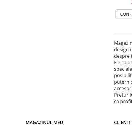
CONF
Magazinu
design u
despre 
Fie ca d
speciale
posibili
puternic
accesori
Preturil
ca prof
MAGAZINUL MEU
CLIENTI