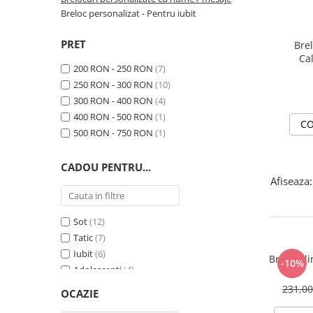
Breloc personalizat - Pentru iubit
PRET
Brel
Ca
200 RON - 250 RON
(7)
250 RON - 300 RON
(10)
300 RON - 400 RON
(4)
400 RON - 500 RON
(1)
CO
500 RON - 750 RON
(1)
CADOU PENTRU...
Afiseaza:
Sot
(12)
Tatic
(7)
Iubit
(6)
Breloc di
-10%
Adolescenti
(4)
Prieteni
(3)
231,0
OCAZIE
Sora
(3)