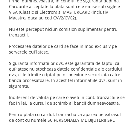
firmei dumneavoastra, in conditii de siguranta deplina.
Cardurile acceptate la plata sunt cele emise sub siglele
VISA (Classic si Electron) si MASTERCARD (inclusiv
Maestro, daca au cod CVV2/CVC2).
Nu este perceput niciun comision suplimentar pentru
tranzactii.
Procesarea datelor de card se face in mod exclusiv pe
serverele euPlatesc.
Siguranta informatiilor dvs. este garantata de faptul ca
euPlatesc nu stocheaza datele confidentiale ale cardului
dvs, ci le trimite criptat pe o conexiune securizata catre
banca procesatoare. In acest fel informatiile dvs. sunt in
siguranta.
Indiferent de valuta pe care o aveti in cont, tranzactiile se
fac in lei, la cursul de schimb al bancii dumneavoastra.
Pentru plata cu cardul, tranzactia va aparea pe extrasul
de cont cu numele SC PERSONALLY ME BIJUTERII SRL