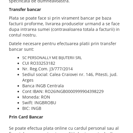
specificata de dumneavoastra.
Transfer bancar
Plata se poate face si prin virament bancar pe baza
facturii proforme, livrarea produselor urmand a se face
dupa intrarea sumei (contravaloarea totala a facturii) in
contul nostru.
Datele necesare pentru efectuarea platii prin transfer
bancar sunt:
SC PERSONALLY ME BIJUTERII SRL
CUI RO33253182
Nr. Reg.Com. J3/777/2014
Sediul social: Calea Craiovei nr. 146, Pitesti, jud.
Arges
Banca INGB Centrala
Cont IBAN: RO26INGB0000999904398229
Moneda: RON
Swift: INGBROBU
BIC: INGB
Prin Card Bancar
Se poate efectua plata online cu cardul personal sau al