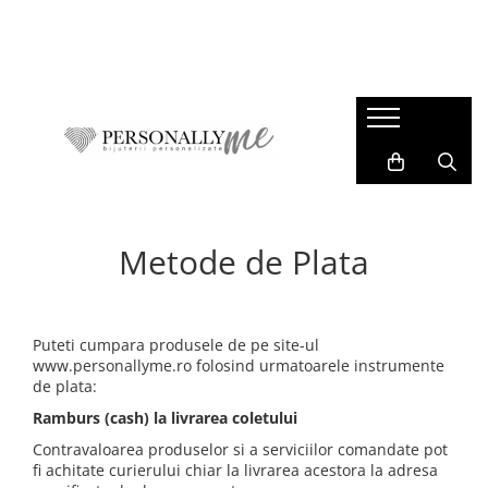
Idei Cadouri
Bijuterii personalizate
Cadouri Evenimente
Colectii
Pentru iubit / sot
Bratari barbati
Paste
M.Y.T.H
Pentru iubita / sotie
Bratari dama
Nunta
Blessed Beginnings
Pentru adolescenti
Coliere barbati
Botez
Stardust
Pentru Surori / prietene
Coliere dama
Majorat
Young Dreams
Metode de Plata
Pentru cadre didactice
Bratari copii
1-8 Martie
Summer Vibes
Pentru absolventi
Brelocuri
Valentine's Day
Corporate Prestige
Pentru mamici
Charm-uri
Puteti cumpara produsele de pe site-ul
Pentru Nasi
Cercei
www.personallyme.ro folosind urmatoarele instrumente
de plata:
Pentru copii / bebelusi
Banuti Botez & Mot
Ramburs (cash) la livrarea coletului
Constelatii si Zodii
Medalioane animalute
Contravaloarea produselor si a serviciilor comandate pot
fi achitate curierului chiar la livrarea acestora la adresa