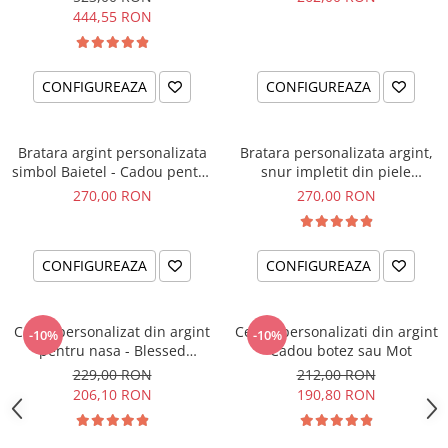
Godfather
444,55 RON
CONFIGUREAZA
CONFIGUREAZA
Bratara argint personalizata
Bratara personalizata argint,
simbol Baietel - Cadou pentru
snur impletit din piele
Bunica
naturala Friends are like Stars
270,00 RON
270,00 RON
CONFIGUREAZA
CONFIGUREAZA
Colier personalizat din argint
Cercei personalizati din argint
-10%
-10%
pentru nasa - Blessed
- Cadou botez sau Mot
Godmother
229,00 RON
212,00 RON
206,10 RON
190,80 RON