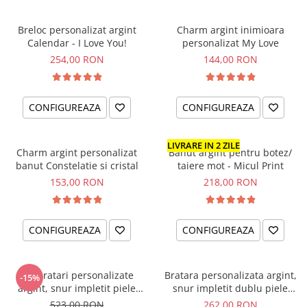
Breloc personalizat argint
Charm argint inimioara
Calendar - I Love You!
personalizat My Love
254,00 RON
144,00 RON
CONFIGUREAZA
CONFIGUREAZA
LIVRARE IN 2 ZILE
Charm argint personalizat
Banut argint pentru botez/
banut Constelatie si cristal
taiere mot - Micul Print
153,00 RON
218,00 RON
CONFIGUREAZA
CONFIGUREAZA
Set bratari personalizate
Bratara personalizata argint,
-15%
argint, snur impletit piele
snur impletit dublu piele
cadou nasi Godmother/
pentru nas - The Godfather
523,00 RON
262,00 RON