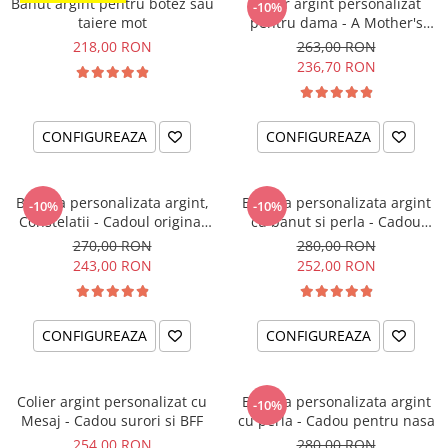
Banut argint pentru botez sau
Colier argint personalizat
-10%
taiere mot
pentru dama - A Mother's
Love
218,00 RON
263,00 RON
236,70 RON
CONFIGUREAZA
CONFIGUREAZA
Bratara personalizata argint,
Bratara personalizata argint
-10%
-10%
Constelatii - Cadoul original
cu banut si perla - Cadou
pentru sora sau prietena ta
pentru nasa
270,00 RON
280,00 RON
243,00 RON
252,00 RON
CONFIGUREAZA
CONFIGUREAZA
Colier argint personalizat cu
Bratara personalizata argint
-10%
Mesaj - Cadou surori si BFF
cu perla - Cadou pentru nasa
254,00 RON
280,00 RON