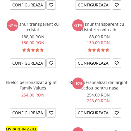
CONFIGUREAZA
CONFIGUREAZA
Colier snur transparent cu
Colier snur transparent cu
-31%
-31%
cristal
cristal zirconiu alb
188,00 RON
188,00 RON
130,00 RON
130,00 RON
CONFIGUREAZA
CONFIGUREAZA
Breloc personalizat argint -
Breloc personalizat din argint
-10%
Family Values
- Cadou pentru nasa
254,00 RON
254,00 RON
228,60 RON
CONFIGUREAZA
CONFIGUREAZA
LIVRARE IN 2 ZILE