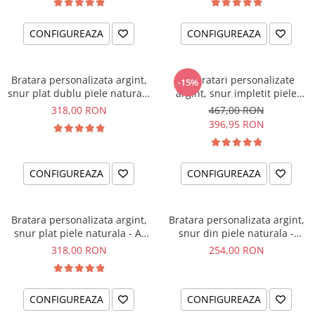
CONFIGUREAZA
CONFIGUREAZA
Bratara personalizata argint,
Set bratari personalizate
-15%
snur plat dublu piele naturala
argint, snur impletit piele
...Noi trei si-o lume intreaga
naturala cadou nasi
318,00 RON
467,00 RON
Godmother/ Godfather
396,95 RON
CONFIGUREAZA
CONFIGUREAZA
Bratara personalizata argint,
Bratara personalizata argint,
snur plat piele naturala - Ai
snur din piele naturala -
grija de tine...
Educatoare
318,00 RON
254,00 RON
CONFIGUREAZA
CONFIGUREAZA