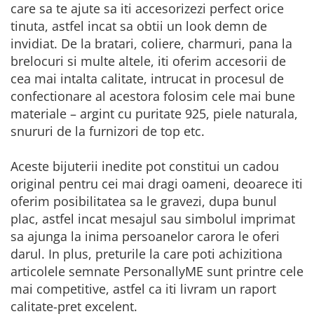
care sa te ajute sa iti accesorizezi perfect orice
tinuta, astfel incat sa obtii un look demn de
invidiat. De la bratari, coliere, charmuri, pana la
brelocuri si multe altele, iti oferim accesorii de
cea mai intalta calitate, intrucat in procesul de
confectionare al acestora folosim cele mai bune
materiale – argint cu puritate 925, piele naturala,
snururi de la furnizori de top etc.
Aceste bijuterii inedite pot constitui un cadou
original pentru cei mai dragi oameni, deoarece iti
oferim posibilitatea sa le gravezi, dupa bunul
plac, astfel incat mesajul sau simbolul imprimat
sa ajunga la inima persoanelor carora le oferi
darul. In plus, preturile la care poti achizitiona
articolele semnate PersonallyME sunt printre cele
mai competitive, astfel ca iti livram un raport
calitate-pret excelent.