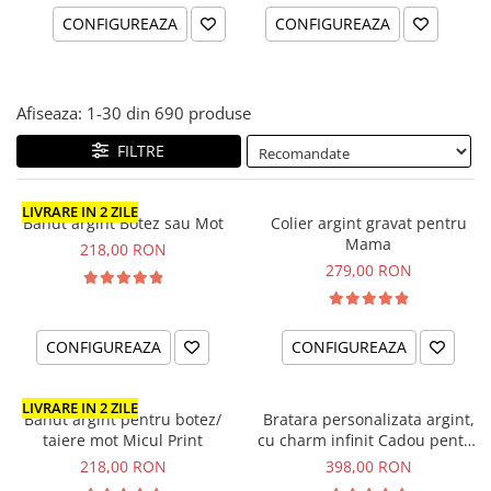
CONFIGUREAZA
CONFIGUREAZA
Afiseaza:
1-
30
din
690
produse
FILTRE
LIVRARE IN 2 ZILE
Banut argint Botez sau Mot
Colier argint gravat pentru
Mama
218,00 RON
279,00 RON
CONFIGUREAZA
CONFIGUREAZA
LIVRARE IN 2 ZILE
Banut argint pentru botez/
Bratara personalizata argint,
taiere mot Micul Print
cu charm infinit Cadou pentru
nasa
218,00 RON
398,00 RON