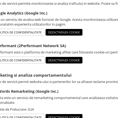
p de servicii permite monitorizarea si analiza traficului in website. Poate sa 
gle Analytics (Google Inc.)
 un serviciu de analiza web furnizat de Google. Acesta monitorizeaza utilizare
natatim experienta utilizatorilor in pagini.
LITICA DE CONFIDENTIALITATE
DEZACTIVEAZA COOKIE
rformant (2Performant Network SA)
formant este o platforma de marketing afiliat care foloseste cookie-uri pentru 
LITICA DE CONFIDENTIALITATE
DEZACTIVEAZA COOKIE
rketing si analiza comportamentului
p de servicii permit website-ului si partenerilor lor sa afiseze reclame pronin
ords Remarketing (Google Inc.)
ta este un serviciu de remarketing comportamental care analizeaza vizitatori
onalizate.
tie de Prelucrare: SUA
LITICA DE CONFIDENTIALITATE
DEZACTIVEAZA COOKIE