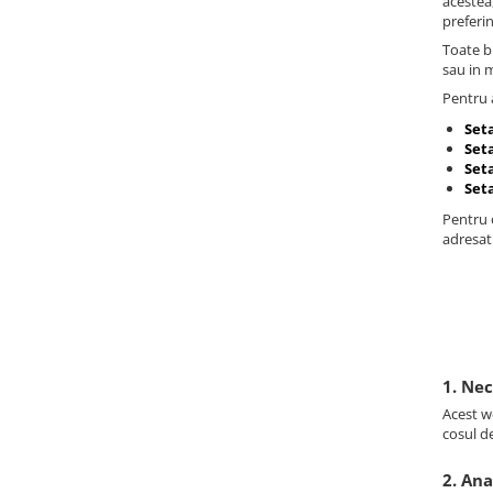
acestea
preferi
Toate br
sau in 
Pentru a
Set
Seta
Set
Set
Pentru o
adresat
1. Ne
Acest we
cosul d
2. Ana