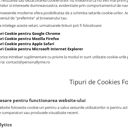
, refuzarea sau dezactivarea cookie-urilor nu inseamna ca nu veti mai primi pu
ntelor si interesele dumneavoastra, evidentiate prin comportamentul de nav
owserele moderne ofera posibilitatea de a schimba setarile cookie-urilor. Aces
meniul de "preferinte" al browserului tau.
 intelege aceste setari, urmatoarele linkuri pot fi folositoare:
ari Cookie pentru Google Chrome
ri Cookie pentru Mozilla Firefox
ari Cookie pentru Apple Safari
ari Cookie pentru Microsoft Internet Explorer
rice intrebari suplimentare cu privire la modul in sunt utilizate cookie-urile
i la: contact@personallyme.ro
Tipuri de Cookies Fo
cesare pentru functionarea website-ului
bsite foloseste cookie-uri pentru a salva sesiunile utilizatorilor si pentru ac
e cumparaturi sau produsele vizualizate recent.
lytics