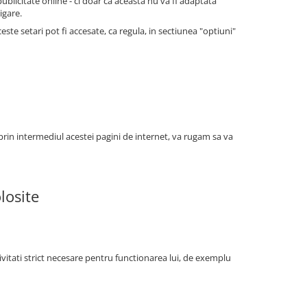
blicitate online - ci doar ca aceasta nu va fi adaptata
igare.
te setari pot fi accesate, ca regula, in sectiunea "optiuni"
 prin intermediul acestei pagini de internet, va rugam sa va
losite
tivitati strict necesare pentru functionarea lui, de exemplu