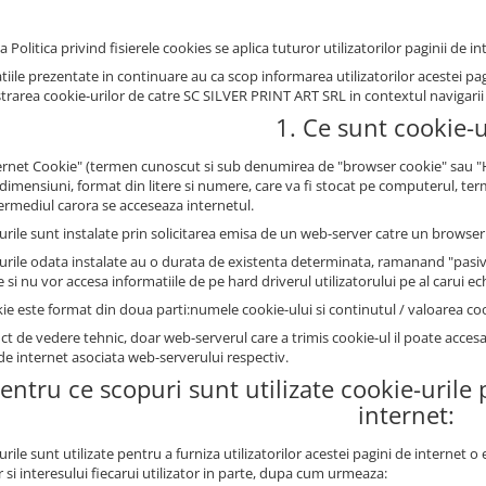
 Politica privind fisierele cookies se aplica tuturor utilizatorilor paginii de
iile prezentate in continuare au ca scop informarea utilizatorilor acestei pagin
trarea cookie-urilor de catre SC SILVER PRINT ART SRL in contextul navigarii u
1. Ce sunt cookie-u
ernet Cookie" (termen cunoscut si sub denumirea de "browser cookie" sau "HTT
 dimensiuni, format din litere si numere, care va fi stocat pe computerul, ter
termediul carora se acceseaza internetul.
urile sunt instalate prin solicitarea emisa de un web-server catre un browser 
urile odata instalate au o durata de existenta determinata, ramanand "pasive
si nu vor accesa informatiile de pe hard driverul utilizatorului pe al carui e
ie este format din doua parti:numele cookie-ului si continutul / valoarea coo
ct de vedere tehnic, doar web-serverul care a trimis cookie-ul il poate acces
de internet asociata web-serverului respectiv.
Pentru ce scopuri sunt utilizate cookie-urile
internet:
rile sunt utilizate pentru a furniza utilizatorilor acestei pagini de internet 
 si interesului fiecarui utilizator in parte, dupa cum urmeaza: