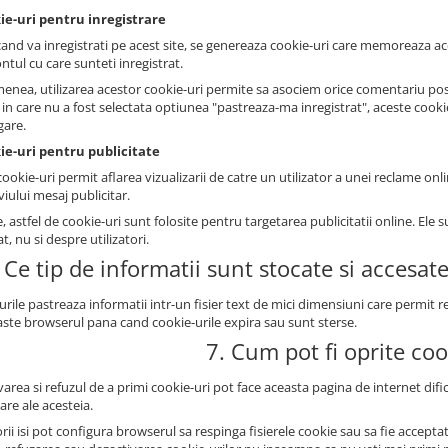
ie-uri pentru inregistrare
cand va inregistrati pe acest site, se genereaza cookie-uri care memoreaza ace
ntul cu care sunteti inregistrat.
enea, utilizarea acestor cookie-uri permite sa asociem orice comentariu post
l in care nu a fost selectata optiunea "pastreaza-ma inregistrat", aceste cook
gare.
ie-uri pentru publicitate
ookie-uri permit aflarea vizualizarii de catre un utilizator a unei reclame onli
iului mesaj publicitar.
, astfel de cookie-uri sunt folosite pentru targetarea publicitatii online. E
at, nu si despre utilizatori.
 Ce tip de informatii sunt stocate si accesat
urile pastreaza informatii intr-un fisier text de mici dimensiuni care permit
ste browserul pana cand cookie-urile expira sau sunt sterse.
7. Cum pot fi oprite coo
area si refuzul de a primi cookie-uri pot face aceasta pagina de internet dificil
zare ale acesteia.
orii isi pot configura browserul sa respinga fisierele cookie sau sa fie accep