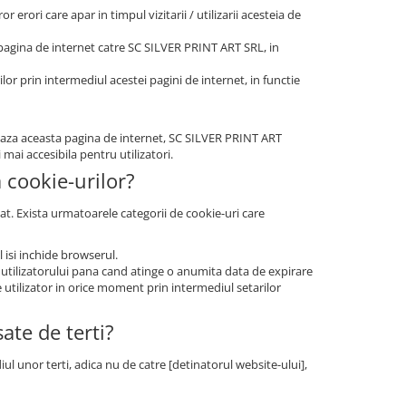
r erori care apar in timpul vizitarii / utilizarii acesteia de
a pagina de internet catre SC SILVER PRINT ART SRL, in
ilor prin intermediul acestei pagini de internet, in functie
zeaza aceasta pagina de internet, SC SILVER PRINT ART
mai accesibila pentru utilizatori.
a cookie-urilor?
at. Exista urmatoarele categorii de cookie-uri care
 isi inchide browserul.
 utilizatorului pana cand atinge o anumita data de expirare
e utilizator in orice moment prin intermediul setarilor
ate de terti?
ul unor terti, adica nu de catre [detinatorul website-ului],