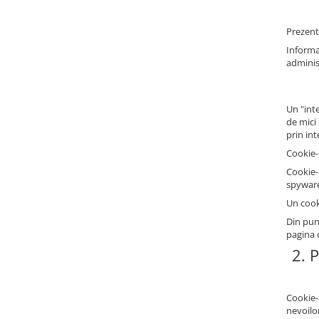
Prezenta
Informat
adminis
Un "int
de mici
prin in
Cookie-
Cookie-
spyware 
Un cook
Din pun
pagina 
2. 
Cookie-u
nevoilor