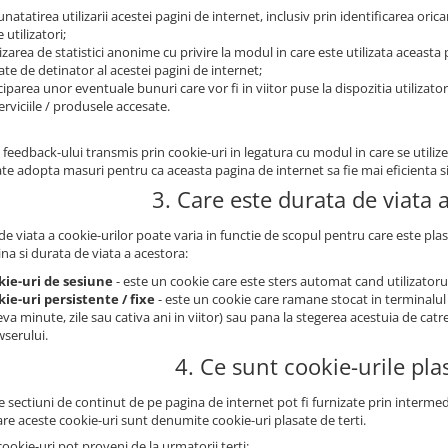
natatirea utilizarii acestei pagini de internet, inclusiv prin identificarea oricaro
 utilizatori;
izarea de statistici anonime cu privire la modul in care este utilizata aceast
tate de detinator al acestei pagini de internet;
ciparea unor eventuale bunuri care vor fi in viitor puse la dispozitia utilizator
erviciile / produsele accesate.
 feedback-ului transmis prin cookie-uri in legatura cu modul in care se utili
te adopta masuri pentru ca aceasta pagina de internet sa fie mai eficienta si 
3. Care este durata de viata 
e viata a cookie-urilor poate varia in functie de scopul pentru care este plas
na si durata de viata a acestora:
kie-uri de sesiune
- este un cookie care este sters automat cand utilizatorul
ie-uri persistente / fixe
- este un cookie care ramane stocat in terminalul
eva minute, zile sau cativa ani in viitor) sau pana la stegerea acestuia de catr
serului.
4. Ce sunt cookie-urile plas
sectiuni de continut de pe pagina de internet pot fi furnizate prin intermedi
are aceste cookie-uri sunt denumite cookie-uri plasate de terti.
ookie-uri pot proveni de la urmatorii terti: