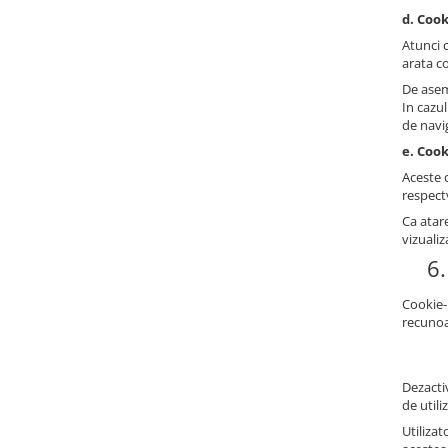
d. Cook
Atunci 
arata co
De asem
In cazu
de navi
e. Cook
Aceste c
respectv
Ca atare
vizualiz
6.
Cookie-
recunoa
Dezactiv
de utili
Utilizat