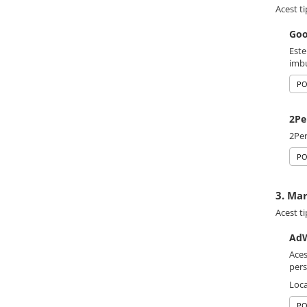
Acest ti
Goo
Este
imbu
PO
2Pe
2Per
PO
3. Ma
Acest ti
AdW
Aces
pers
Loca
PO