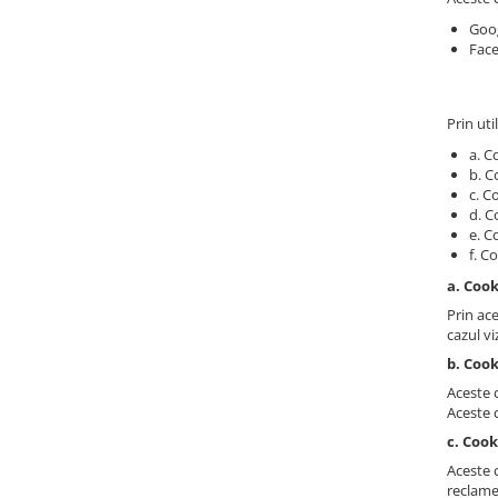
Goog
Face
Prin uti
a. C
b. C
c. C
d. C
e. C
f. C
a. Coo
Prin ace
cazul vi
b. Cook
Aceste c
Aceste c
c. Coo
Aceste c
reclame