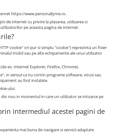
 internet https://www.personallyme.ro.
i de internet cu privire la plasarea, utilizarea si
tilizatorilor pe aceasta pagina de internet.
rile?
P cookie" ori pur si simplu "cookie") reprezinta un fisier
minalul mobil sau pe alte echipamente ale unui utilizator
(de ex. Internet Explorer, Firefox, Chrome).
", in sensul ca nu contin programe software, virusi sau
chipament au fost instalate.
kie-ului.
a din nou in momentul in care un utilizator se intoarce pe
 prin intermediul acestei pagini de
o experienta mai buna de navigare si servicii adaptate