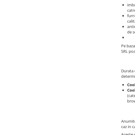
imbu
catre
furn
cali
anti
de s
Pe baza
SRL poa
Durata d
determi
Coo
Cook
(cat
brow
Anumite 
caz in c
Aceste c