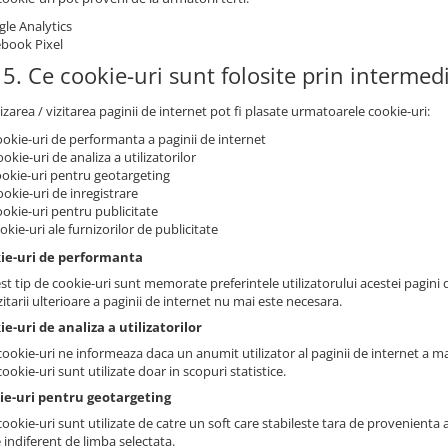
le Analytics
book Pixel
5. Ce cookie-uri sunt folosite prin intermed
lizarea / vizitarea paginii de internet pot fi plasate urmatoarele cookie-uri:
ookie-uri de performanta a paginii de internet
ookie-uri de analiza a utilizatorilor
ookie-uri pentru geotargeting
ookie-uri de inregistrare
ookie-uri pentru publicitate
ookie-uri ale furnizorilor de publicitate
kie-uri de performanta
st tip de cookie-uri sunt memorate preferintele utilizatorului acestei pagini d
zitarii ulterioare a paginii de internet nu mai este necesara.
ie-uri de analiza a utilizatorilor
ookie-uri ne informeaza daca un anumit utilizator al paginii de internet a mai 
ookie-uri sunt utilizate doar in scopuri statistice.
kie-uri pentru geotargeting
ookie-uri sunt utilizate de catre un soft care stabileste tara de provenienta a 
 indiferent de limba selectata.