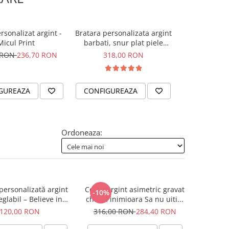
rsonalizat argint -
Bratara personalizata argint
Colier argin
-10%
Micul Print
barbati, snur plat piele
Personalizata 
naturala - Sa nu uiti...
 RON
236,70 RON
318,00 RON
400,00 RO
GUREAZA
CONFIGUREAZA
CONFIGUR
Ordoneaza:
personalizată argint
Colier argint asimetric gravat
-10%
eglabil – Believe in
charm inimioara Sa nu uiti...
Yourself
120,00 RON
316,00 RON
284,40 RON