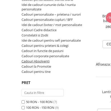
Idei de cadouri cununie civila / nunta
personalizate
Cadouri personalizate – prietena / surori
Brata
-1
Cadouri personalizate cupluri / BFF
banut
Idei de cadouri botez / mot personalizate
28
Cadouri Cadre didactice
Constelatii si Zodii
Idei de cadouri pentru sefi personalizate
CO
Cadouri pentru prieteni & colegi
Cadouri in functie de pasiuni
Cadouri corporate personalizate
Cadouri Absolventi
Afiseaza:
Cadouri la Promotie
Cadouri pentru tine
PRET
Lantis
50 RON - 100 RON
(7)
100 RON - 150 RON
(9)