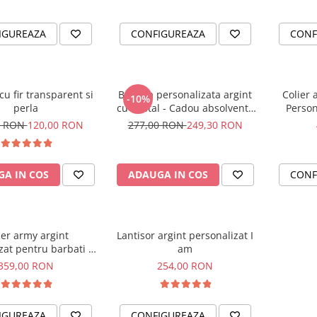
IGUREAZA
CONFIGUREAZA
CONF
cu fir transparent si
Bratara personalizata argint
Colier 
-10%
perla
cu cristal - Cadou absolventă
Person
Medicină
0 RON
120,00 RON
277,00 RON
249,30 RON
A IN COS
ADAUGA IN COS
CONF
ier army argint
Lantisor argint personalizat I
zat pentru barbati - I
am
am
359,00 RON
254,00 RON
IGUREAZA
CONFIGUREAZA