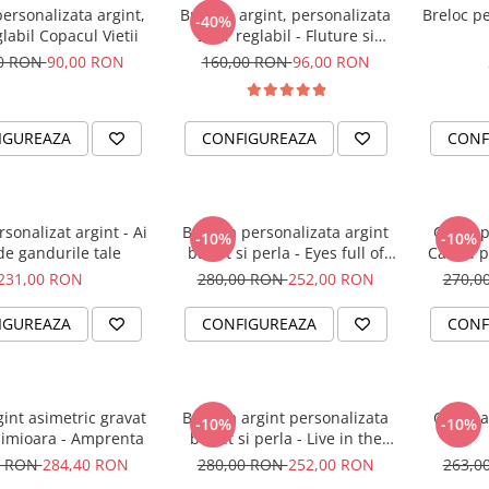
ersonalizata argint,
Bratara argint, personalizata
Breloc pe
-40%
labil Copacul Vietii
snur reglabil - Fluture si
Cristal
00 RON
90,00 RON
160,00 RON
96,00 RON
IGUREAZA
CONFIGUREAZA
CONF
rsonalizat argint - Ai
Bratara personalizata argint
Colier 
-10%
-10%
 de gandurile tale
banut si perla - Eyes full of
Cadou p
Stories...
231,00 RON
280,00 RON
252,00 RON
270,0
IGUREAZA
CONFIGUREAZA
CONF
gint asimetric gravat
Bratara argint personalizata
Colier a
-10%
-10%
imioara - Amprenta
banut si perla - Live in the
Moment
0 RON
284,40 RON
280,00 RON
252,00 RON
263,0