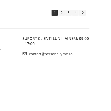
1
2
3
4
SUPORT CLIENTI
LUNI - VINERI: 09:00
- 17:00
L
contact@personallyme.ro