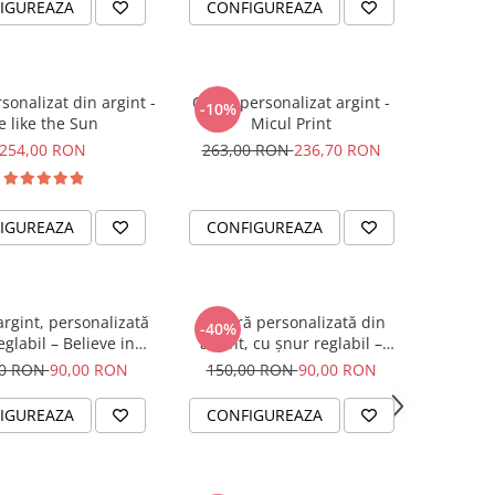
IGUREAZA
CONFIGUREAZA
rsonalizat din argint -
Colier personalizat argint -
-10%
e like the Sun
Micul Print
254,00 RON
263,00 RON
236,70 RON
IGUREAZA
CONFIGUREAZA
argint, personalizată
Brățară personalizată din
-40%
eglabil – Believe in
argint, cu șnur reglabil –
Yourself
simbol Soare
00 RON
90,00 RON
150,00 RON
90,00 RON
IGUREAZA
CONFIGUREAZA