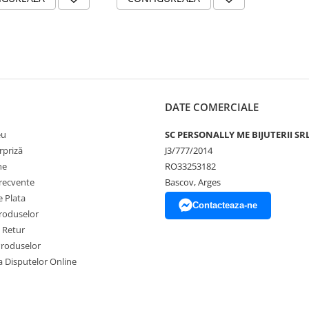
DATE COMERCIALE
eu
SC PERSONALLY ME BIJUTERII SR
rpriză
J3/777/2014
ne
RO33253182
frecvente
Bascov, Arges
 Plata
Contacteaza-ne
produselor
e Retur
Produselor
a Disputelor Online