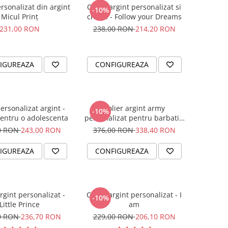
rsonalizat din argint
Colier argint personalizat si
-10%
Micul Prinț
cristal - Follow your Dreams
231,00 RON
238,00 RON
214,20 RON
IGUREAZA
CONFIGUREAZA
personalizat argint -
Colier argint army
-10%
entru o adolescenta
personalizat pentru barbati -
Busola iubirii
0 RON
243,00 RON
376,00 RON
338,40 RON
IGUREAZA
CONFIGUREAZA
rgint personalizat -
Colier argint personalizat - I
-10%
Little Prince
am
0 RON
236,70 RON
229,00 RON
206,10 RON