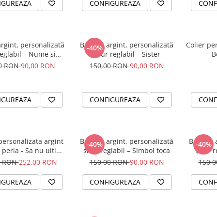
IGUREAZA
CONFIGUREAZA
CONF
rgint, personalizată
Brățară argint, personalizată
Colier pe
-40%
eglabil – Nume si
șnur reglabil – Sister
B
Fluturas
00 RON
90,00 RON
150,00 RON
90,00 RON
IGUREAZA
CONFIGUREAZA
CONF
personalizata argint
Brățară argint, personalizată
Brățară 
-40%
-40%
perla - Sa nu uiti...
șnur reglabil – Simbol toca
șnur r
0 RON
252,00 RON
150,00 RON
90,00 RON
150,
IGUREAZA
CONFIGUREAZA
CONF