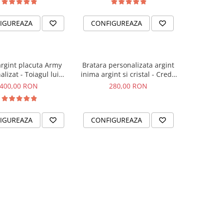
IGUREAZA
CONFIGUREAZA
argint placuta Army
Bratara personalizata argint
alizat - Toiagul lui
inima argint si cristal - Crede
Esculap
in tine
400,00 RON
280,00 RON
IGUREAZA
CONFIGUREAZA