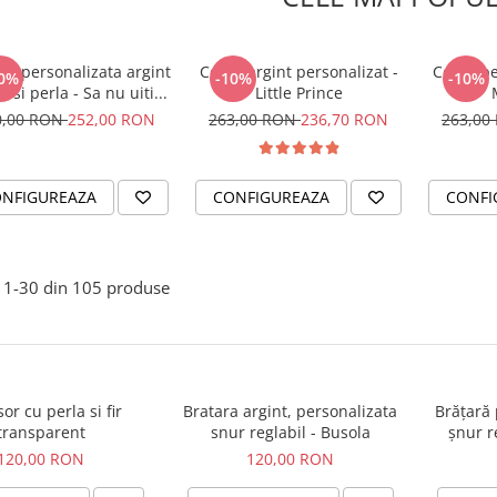
ra personalizata argint
Colier argint personalizat -
Colier pe
0%
-10%
-10%
 si perla - Sa nu uiti...
Little Prince
0,00 RON
252,00 RON
263,00 RON
236,70 RON
263,00
NFIGUREAZA
CONFIGUREAZA
CONFI
1-
30
din
105
produse
or cu perla si fir
Bratara argint, personalizata
Brățară 
transparent
snur reglabil - Busola
șnur r
120,00 RON
120,00 RON