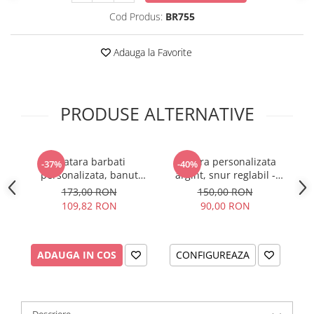
Cod Produs:
BR755
Adauga la Favorite
PRODUSE ALTERNATIVE
Bratara barbati
Bratara personalizata
-37%
-40%
personalizata, banut
argint, snur reglabil -
argint, snur reglabil -
Noroc
173,00 RON
150,00 RON
Freedom
109,82 RON
90,00 RON
ADAUGA IN COS
CONFIGUREAZA