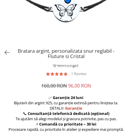
Bratara argint, personalizata snur reglabil -
Fluture si Cristal
1 Review
160,00 RON
96,00 RON
✅
Garanție 24 luni
Bijuterii din argint 925, cu garanție extinsă pentru liniștea ta.
DETALII:
Garanție
📞
Consultanță telefonică dedicată (opțional)
Te ajutăm să alegi modelul și gravura potrivite, pas cu pas.
⚡
Comandă cu prioritate – 30 lei
Procesare rapidă, cu prioritate în atelier și expediere mai promptă.