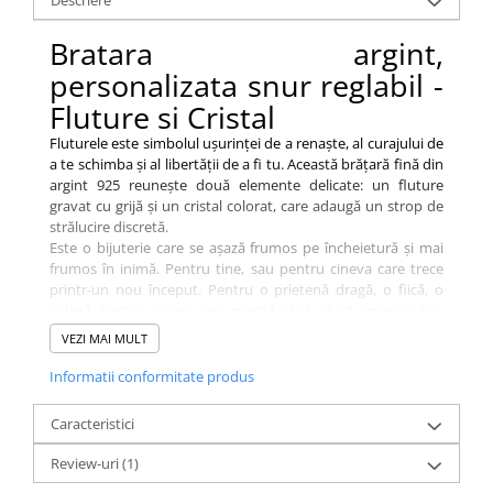
Descriere
Bratara argint,
personalizata snur reglabil -
Fluture si Cristal
Fluturele este simbolul ușurinței de a renaște, al curajului de
a te schimba și al libertății de a fi tu. Această brățară fină din
argint 925 reunește două elemente delicate: un fluture
gravat cu grijă și un cristal colorat, care adaugă un strop de
strălucire discretă.
Este o bijuterie care se așază frumos pe încheietură și mai
frumos în inimă. Pentru tine, sau pentru cineva care trece
printr-un nou început. Pentru o prietenă dragă, o fiică, o
colegă. Pentru cineva care merită să-și aducă aminte zilnic
cât este de frumoasă transformarea.
VEZI MAI MULT
Brățara din argint include un banut de 11mm din argint și un
Informatii conformitate produs
cristal delicat aplicat pe bănuț, culoare la alegere, o nota de
eleganta adusa acestei bijuterii.
Caracteristici
Toate bijuteriile noastre sunt verificate si marcate ANPC.
Review-uri
(1)
Bijuteriile Personally ME sunt inscriptionate cu cea mai noua