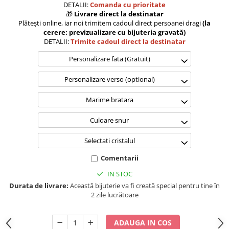
DETALII:
Comanda cu prioritate
🎁
Livrare direct la destinatar
Plătești online, iar noi trimitem cadoul direct persoanei dragi
(la
cerere: previzualizare cu bijuteria gravată)
DETALII:
Trimite cadoul direct la destinatar
Personalizare fata (Gratuit)
Personalizare verso (optional)
Marime bratara
Culoare snur
Selectati cristalul
Comentarii
IN STOC
Durata de livrare:
Această bijuterie va fi creată special pentru tine în
2 zile lucrătoare
ADAUGA IN COS