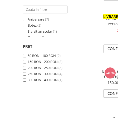
Cu Perla
(2)
LIVRARE 
Bănuț 
Aniversare
(7)
Perso
Botez
(2)
Sfarsit an scolar
(1)
Craciun
(1)
8 Martie
(9)
PRET
CONF
Ziua Mamei
(2)
Zi de nastere
50 RON - 100 RON
(10)
(2)
Botez / Mot
150 RON - 200 RON
(12)
(3)
Cununie / Nunta
200 RON - 250 RON
(2)
(8)
Bratara a
-40%
250 RON - 300 RON
(4)
snur re
300 RON - 400 RON
(1)
150,
CONF