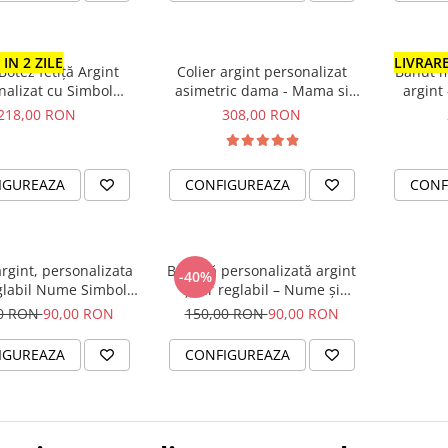
IN 2 ZILE
LIVRARE
Botez fetiță Argint
Colier argint personalizat
Banut m
nalizat cu Simbol
asimetric dama - Mama si
argint
Bebeluș
bebelus
218,00 RON
308,00 RON
IGUREAZA
CONFIGUREAZA
CONF
rgint, personalizata
Brățară personalizată argint
-40%
glabil Nume Simbol
șnur reglabil – Nume și
bebelus
Simbol Bebeluș
00 RON
90,00 RON
150,00 RON
90,00 RON
IGUREAZA
CONFIGUREAZA