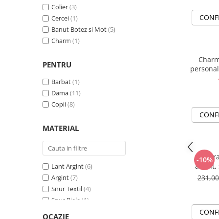
Prietena
Colier
(3)
(1)
CONF
Cercei
(1)
Banut Botez si Mot
(5)
Charm
(1)
Charm
PENTRU
personal
Barbat
(1)
Dama
(11)
Copii
(8)
CONF
MATERIAL
Set bra
-10%
argint, 
Lant Argint
(6)
L
Argint
(7)
231,0
Snur Textil
(4)
Snur Piele
(1)
Cu Cristal
(2)
CONF
OCAZIE