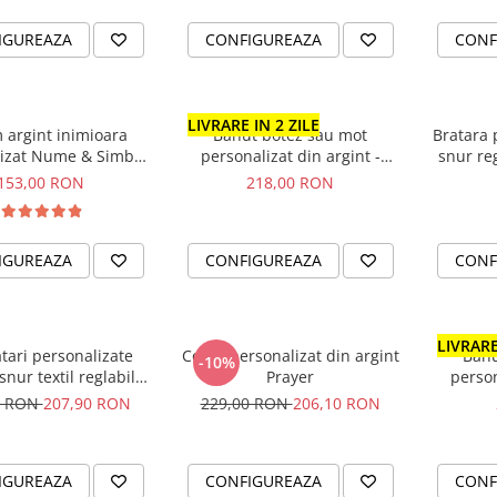
IGUREAZA
CONFIGUREAZA
CONF
LIVRARE IN 2 ZILE
 argint inimioara
Banut botez sau mot
Bratara 
izat Nume & Simbol
personalizat din argint -
snur reg
Cadou Nasa
Nume & Simbol
153,00 RON
218,00 RON
IGUREAZA
CONFIGUREAZA
CONF
LIVRARE
tari personalizate
Colier personalizat din argint
Banu
-10%
snur textil reglabil
Prayer
person
ittle Brothers
Num
0 RON
207,90 RON
229,00 RON
206,10 RON
IGUREAZA
CONFIGUREAZA
CONF