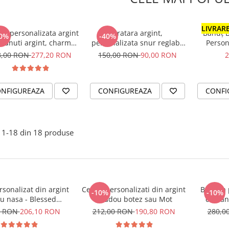
LIVRARE
ra personalizata argint
Bratara argint,
Bănuț B
0%
-40%
 Banuti argint, charm
personalizata snur reglabil
Person
finit Fairy Godmother
Nume Simbol bebelus
8,00 RON
277,20 RON
150,00 RON
90,00 RON
2
NFIGUREAZA
CONFIGUREAZA
CONFI
1-
18
din
18
produse
rsonalizat din argint
Cercei personalizati din argint
Bratara 
-10%
-10%
u nasa - Blessed
- Cadou botez sau Mot
cu ban
Godmother
0 RON
206,10 RON
212,00 RON
190,80 RON
280,0