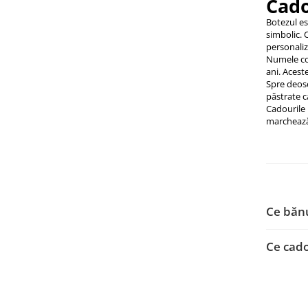
Cado
Botezul es
simbolic. 
personaliz
Numele cop
ani. Acest
Spre deose
păstrate ca
Cadourile 
marchează
Ce bănu
Ce cado