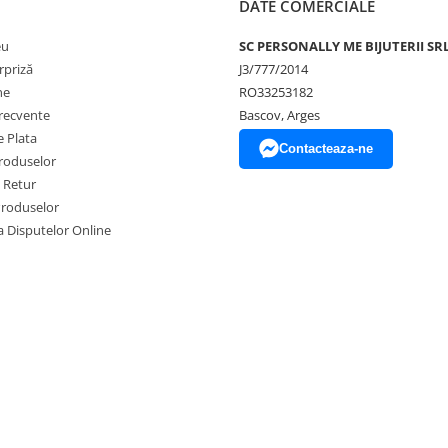
DATE COMERCIALE
eu
SC PERSONALLY ME BIJUTERII SR
rpriză
J3/777/2014
ne
RO33253182
frecvente
Bascov, Arges
 Plata
Contacteaza-ne
produselor
e Retur
Produselor
a Disputelor Online