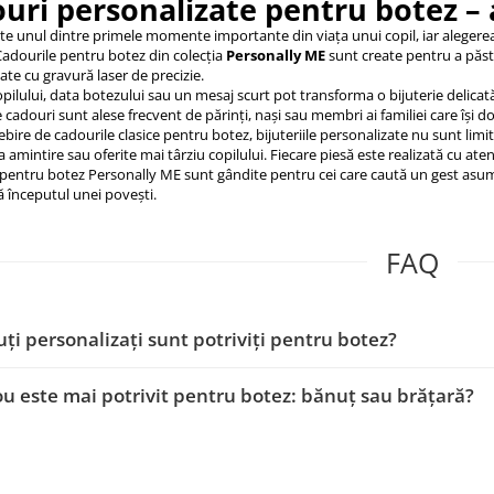
uri personalizate pentru botez – 
te unul dintre primele momente importante din viața unui copil, iar aleger
Cadourile pentru botez din colecția
Personally ME
sunt create pentru a păstr
ate cu gravură laser de precizie.
ilului, data botezului sau un mesaj scurt pot transforma o bijuterie delicat
e cadouri sunt alese frecvent de părinți, nași sau membri ai familiei care își 
bire de cadourile clasice pentru botez, bijuteriile personalizate nu sunt lim
 amintire sau oferite mai târziu copilului. Fiecare piesă este realizată cu atenție
pentru botez Personally ME sunt gândite pentru cei care caută un gest asu
 începutul unei povești.
FAQ
ți personalizați sunt potriviți pentru botez?
u este mai potrivit pentru botez: bănuț sau brățară?