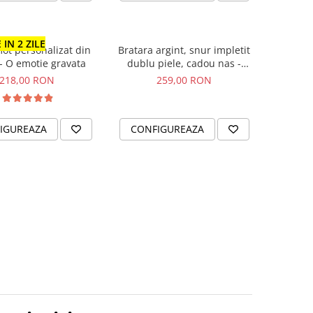
 IN 2 ZILE
ot personalizat din
Bratara argint, snur impletit
 - O emotie gravata
dublu piele, cadou nas -
Blessed Godfather
218,00 RON
259,00 RON
IGUREAZA
CONFIGUREAZA