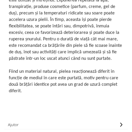
este utilizat și întreținut. Expunerea repetată la apă,
transpirație, produse cosmetice (parfum, creme, gel de
duș), precum și la temperaturi ridicate sau soare poate
accelera uzura pielii. În timp, aceasta își poate pierde
flexibilitatea, se poate întări sau, dimpotrivă, înmuia
excesiv, ceea ce favorizează deteriorarea și poate duce la
ruperea șnurului. Pentru o durată de viață cât mai mare,
este recomandat ca brățările din piele să fie scoase înainte
de duș, înot sau activități care implică umezeală și să fie
păstrate într-un loc uscat atunci când nu sunt purtate.
Fiind un material natural, pielea reacționează diferit în
funcție de mediul în care este purtată, motiv pentru care
două brățări identice pot avea un grad de uzură complet
diferit.
Ajutor