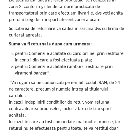
De asemenea, daca livrarea produsului se realizeaza in
zona 2, conform grilei de tarifare practicata de
transportatorul prin care efectuam livrarile, dvs veti achita
pretul intreg de transport aferent zonei alocate.
Solicitarea de returnare va cadea in sarcina dvs cu firma de
curierat agreata.
Suma va fi returnata dupa cum urmeaza
:
pentru Comenzile achitate cu card online, prin restituire
in contul din care a fost efectuata plata;
pentru Comenzile achitate ramburs, restituire prin
virament bancar*.
*Va rugam sa ne comunicați pe e-mail: codul IBAN, de 24
de caractere, precum și numele intreg al titularului
cardului.
In cazul indeplinirii conditiilor de retur, vom returna
contravaloarea produselor, inclusiv taxa de transport
achitata.
In cazul in care au fost comandate mai multe produse, iar
returul nu se efectueaza pentru toate, se va restitui doar