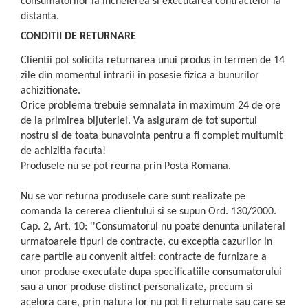
consumatorilor la incheierea si executarea contractelor la
distanta.
CONDITII DE RETURNARE
Clientii pot solicita returnarea unui produs in termen de 14
zile din momentul intrarii in posesie fizica a bunurilor
achizitionate.
Orice problema trebuie semnalata in maximum 24 de ore
de la primirea bijuteriei. Va asiguram de tot suportul
nostru si de toata bunavointa pentru a fi complet multumit
de achizitia facuta!
Produsele nu se pot reurna prin Posta Romana.
Nu se vor returna produsele care sunt realizate pe
comanda la cererea clientului si se supun Ord. 130/2000.
Cap. 2, Art. 10: ''Consumatorul nu poate denunta unilateral
urmatoarele tipuri de contracte, cu exceptia cazurilor in
care partile au convenit altfel: contracte de furnizare a
unor produse executate dupa specificatiile consumatorului
sau a unor produse distinct personalizate, precum si
acelora care, prin natura lor nu pot fi returnate sau care se