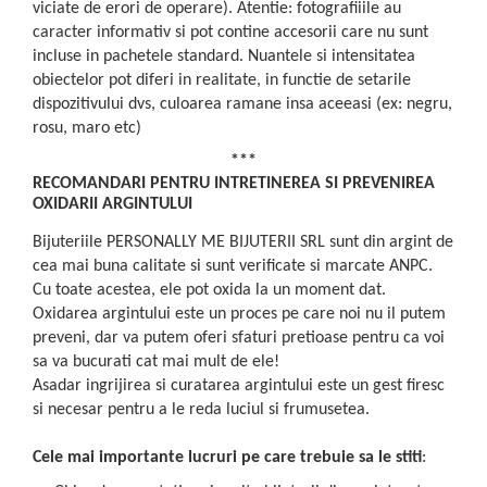
viciate de erori de operare). Atentie: fotografiiile au
caracter informativ si pot contine accesorii care nu sunt
incluse in pachetele standard. Nuantele si intensitatea
obiectelor pot diferi in realitate, in functie de setarile
dispozitivului dvs, culoarea ramane insa aceeasi (ex: negru,
rosu, maro etc)
***
RECOMANDARI PENTRU INTRETINEREA SI PREVENIREA
OXIDARII ARGINTULUI
Bijuteriile PERSONALLY ME BIJUTERII SRL sunt din argint de
cea mai buna calitate si sunt verificate si marcate ANPC.
Cu toate acestea, ele pot oxida la un moment dat.
Oxidarea argintului este un proces pe care noi nu il putem
preveni, dar va putem oferi sfaturi pretioase pentru ca voi
sa va bucurati cat mai mult de ele!
Asadar ingrijirea si curatarea argintului este un gest firesc
si necesar pentru a le reda luciul si frumusetea.
Cele mai importante lucruri pe care trebuie sa le stiti
: