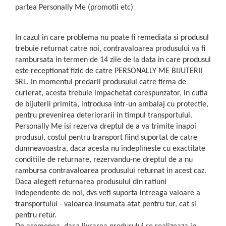
partea Personally Me (promotii etc)
In cazul in care problema nu poate fi remediata si produsul
trebuie returnat catre noi, contravaloarea produsului va fi
rambursata in termen de 14 zile de la data in care produsul
este receptionat fizic de catre PERSONALLY ME BIJUTERII
SRL. In momentul predarii produsului catre firma de
curierat, acesta trebuie impachetat corespunzator, in cutia
de bijuterii primita, introdusa intr-un ambalaj cu protectie,
pentru prevenirea deteriorarii in timpul transportului.
Personally Me isi rezerva dreptul de a va trimite inapoi
produsul, costul pentru transport fiind suportat de catre
dumneavoastra, daca acesta nu indeplineste cu exactitate
conditiile de returnare, rezervandu-ne dreptul de a nu
rambursa contravaloarea produsului returnat in acest caz.
Daca alegeti returnarea produsului din ratiuni
independente de noi, dvs veti suporta intreaga valoare a
transportului - valoarea insumata atat pentru tur, cat si
pentru retur.