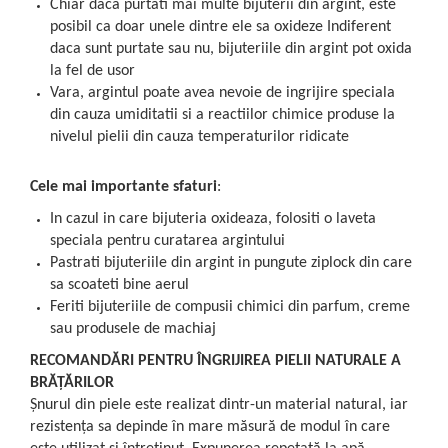
Chiar daca purtati mai multe bijuterii din argint, este
posibil ca doar unele dintre ele sa oxideze Indiferent
daca sunt purtate sau nu, bijuteriile din argint pot oxida
la fel de usor
Vara, argintul poate avea nevoie de ingrijire speciala
din cauza umiditatii si a reactiilor chimice produse la
nivelul pielii din cauza temperaturilor ridicate
Cele mai importante sfaturi
:
In cazul in care bijuteria oxideaza, folositi o laveta
speciala pentru curatarea argintului
Pastrati bijuteriile din argint in pungute ziplock din care
sa scoateti bine aerul
Feriti bijuteriile de compusii chimici din parfum, creme
sau produsele de machiaj
RECOMANDĂRI PENTRU ÎNGRIJIREA PIELII NATURALE A
BRĂȚĂRILOR
Șnurul din piele este realizat dintr-un material natural, iar
rezistența sa depinde în mare măsură de modul în care