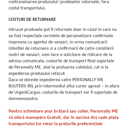
contravaloarea produsului/ produselor returnate, fara
costul transportului.
COSTURI DE RETURNARE
Intrucat produsele pot fi returnate doar in cazul in care nu
au fost respectate cerintele de personalizare confirmate
impreuna cu agentul de vanzari, in urma comunicarii
intentiei de returnare si a confirmarii de catre consilierii
nostri de vanzari, vom face o solicitare de ridicare de la
adresa comunicata, costurile de transport fiind suportate
de Personally ME, atat la preluarea coletului, cat si la
expedierea produsului refacut.
Daca se doreste expedierea catre PERSONALLY ME
BIJUTERII SRL prin intermediul altui curier agreat – in afara
de UrgentCargus, costurile de transport vor fi suportate de
dumneavoastra.
Pentru schimbare șnur brățară sau colier, Personally ME
vă oferă manopera Gratuit, dar în sarcina dvs cade plata
transportului tur-retur la prețurile preferențiale