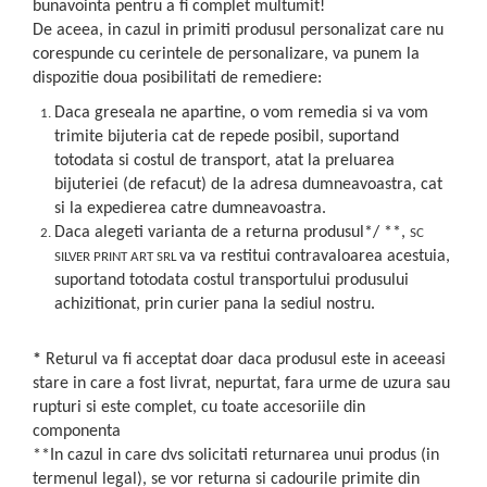
bunavointa pentru a fi complet multumit!
De aceea, in cazul in primiti produsul personalizat care nu
corespunde cu cerintele de personalizare, va punem la
dispozitie doua posibilitati de remediere:
Daca greseala ne apartine, o vom remedia si va vom
trimite bijuteria cat de repede posibil, suportand
totodata si costul de transport, atat la preluarea
bijuteriei (de refacut) de la adresa dumneavoastra, cat
si la expedierea catre dumneavoastra.
Daca alegeti varianta de a returna produsul*/ **,
SC
va va restitui contravaloarea acestuia,
SILVER PRINT ART SRL
suportand totodata costul transportului produsului
achizitionat, prin curier pana la sediul nostru.
*
Returul va fi acceptat doar daca produsul este in aceeasi
stare in care a fost livrat, nepurtat, fara urme de uzura sau
rupturi si este complet, cu toate accesoriile din
componenta
**In cazul in care dvs solicitati returnarea unui produs (in
termenul legal), se vor returna si cadourile primite din