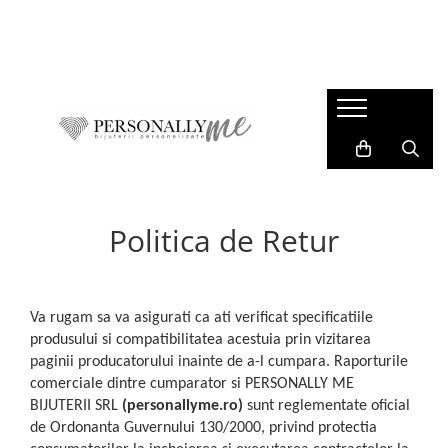
Idei Cadouri
Bijuterii personalizate
Cadouri Evenimente
Colectii
Pentru iubit / sot
Bratari barbati
Paste
M.Y.T.H
Pentru iubita / sotie
Bratari dama
Nunta
Blessed Beginnings
Pentru adolescenti
Coliere barbati
Botez
Stardust
Pentru Surori / prietene
Coliere dama
Majorat
Young Dreams
Politica de Retur
Pentru cadre didactice
Bratari copii
1-8 Martie
Summer Vibes
Pentru absolventi
Brelocuri
Valentine's Day
Corporate Prestige
Pentru mamici
Charm-uri
Va rugam sa va asigurati ca ati verificat specificatiile
Pentru Nasi
Cercei
produsului si compatibilitatea acestuia prin vizitarea
Pentru copii / bebelusi
Banuti Botez & Mot
paginii producatorului inainte de a-l cumpara. Raporturile
comerciale dintre cumparator si PERSONALLY ME
Constelatii si Zodii
Medalioane animalute
BIJUTERII SRL
(personallyme.ro)
sunt reglementate oficial
de Ordonanta Guvernului 130/2000, privind protectia