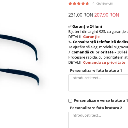
4 Review-uri
231,00 RON
207,90 RON
✅
Garanție 24 luni
Bijuterii din argint 925, cu garanție 
DETALII:
Garanție
📞
Consultanță telefonică dedica
Te ajutăm să alegi modelul și gravur
⚡
Comandă cu prioritate – 30 lei
Procesare rapidă, cu prioritate în at
DETALII:
Comanda cu prioritate
Personalizare fata bratara 1
Personalizare verso bratara 1
Personalizare fata bratara 2