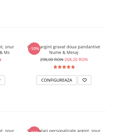
nume,
rice alt
uri se
odel din
nut de
ul ales,
a noastra
i se va
nt, snur
Colier argint gravat doua pandantive
Bratara
-10%
a optima
 & Ms
Nume & Mesaj
re
N
298,00 RON
268,20 RON
erificate
ME sunt
CONFIGUREAZA
C
 tehnica
ra este
nu se va
ile tale.
electat
icile de
bucurati
calitate.
nt, snur
Set bratari personalizate argint, snur
Set brata