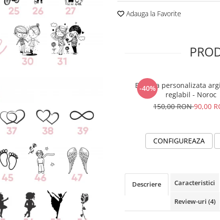
Adauga la Favorite
PROD
Bratara personalizata arg
-40%
reglabil - Noroc
150,00 RON
90,00 
CONFIGUREAZA
Caracteristici
Descriere
Review-uri
(4)