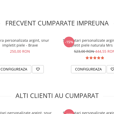
Putem inscriptiona 
simbolurile din model sau o
text/simbol doresti.
Aceste texte/simbol
pot inscriptiona pe orice m
FRECVENT CUMPARATE IMPREUNA
magazin ce contine ba
10mm.
In functie de mesaj
fontul ar putea fi diferit. Echip
experimentata de designer
ra personalizata argint, snur
Set bratari personalizate argi
-15%
asigura ca va alege variant
impletit piele - Brave
impletit piele naturala Mrs
pentru bijuteriile tale.
250,00 RON
523,00 RON
444,55 RO
Toate bijuteriile noastre sunt v
si marcate ANPC.
Bijuteriile Personally 
CONFIGUREAZA
CONFIGUREAZA
inscriptionate cu cea mai noua
de gravura laser. Gravu
imprimata adanc, astfel ea 
sterge niciodata de pe bijuteri
In anii de experienta am s
ALTI CLIENTI AU CUMPARAT
materialele folosite si tehn
productie, astfel incat sa va 
de o bijuterie de cea mai buna 
tari personalizate argint, snur
Set bratari personalizate argi