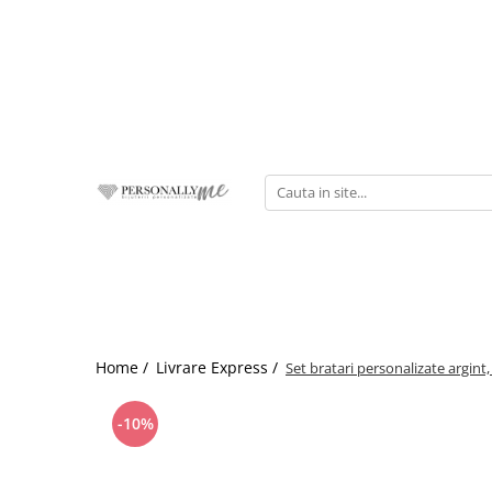
Idei Cadouri
Bijuterii personalizate
Cadouri Evenimente
Colectii
Pentru iubit / sot
Bratari barbati
Paste
M.Y.T.H
Pentru iubita / sotie
Bratari dama
Nunta
Blessed Beginnings
Pentru adolescenti
Coliere barbati
Botez
Stardust
Pentru Surori / prietene
Coliere dama
Majorat
Young Dreams
Pentru cadre didactice
Bratari copii
1-8 Martie
Summer Vibes
Pentru absolventi
Brelocuri
Valentine's Day
Corporate Prestige
Pentru mamici
Charm-uri
Pentru Nasi
Cercei
Home /
Livrare Express /
Set bratari personalizate argint,
Pentru copii / bebelusi
Banuti Botez & Mot
-10%
Constelatii si Zodii
Medalioane animalute