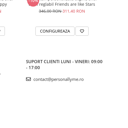
-10%
-15%
appy
textil reglabil Friends are like Stars
i
N
346,00 RON
311,40 RON
46
plu
Best
CONFIGUREAZA
C
er
 10mm
SUPORT CLIENTI
LUNI - VINERI: 09:00
rile se
- 17:00
a.
L
contact@personallyme.ro
 cel mai
stransa
a click-
u cuplu
iunde in