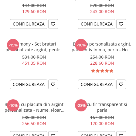
144,00 RON
270,00 RON
129,60 RON
243,00 RON
CONFIGUREAZA
CONFIGUREAZA
Harmony - Set bratari
Bratara personalizata argint,
-15%
-10%
personalizate argint, pentru
pandantiv inima, perla - Hope
el si ea
& Faith
531,00 RON
254,00 RON
451,35 RON
228,60 RON
CONFIGUREAZA
CONFIGUREAZA
Bratara cu placuta din argint
Lant cu fir transparent si
-10%
-28%
personalizata - Nume, Floare
perla
& Cristal
285,00 RON
167,00 RON
256,50 RON
120,00 RON
CONFIGUREAZA
CONFIGUREAZA