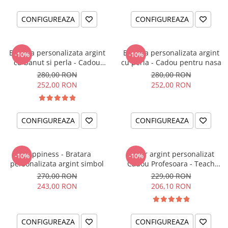
CONFIGUREAZA
CONFIGUREAZA
Bratara personalizata argint
Bratara personalizata argint
-10%
-10%
cu banut si perla - Cadou
cu perla - Cadou pentru nasa
pentru nasa
280,00 RON
280,00 RON
252,00 RON
252,00 RON
CONFIGUREAZA
CONFIGUREAZA
Happiness - Bratara
Colier argint personalizat
-10%
-10%
personalizata argint simbol
Cadou Profesoara - Teach
with Love
270,00 RON
229,00 RON
243,00 RON
206,10 RON
CONFIGUREAZA
CONFIGUREAZA