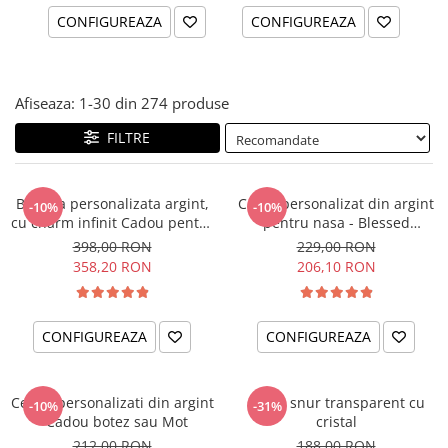
CONFIGUREAZA
CONFIGUREAZA
Afiseaza:
1-
30
din
274
produse
FILTRE
Bratara personalizata argint,
Colier personalizat din argint
-10%
-10%
cu charm infinit Cadou pentru
pentru nasa - Blessed
nasa
Godmother
398,00 RON
229,00 RON
358,20 RON
206,10 RON
CONFIGUREAZA
CONFIGUREAZA
Cercei personalizati din argint
Colier snur transparent cu
-10%
-31%
- Cadou botez sau Mot
cristal
212,00 RON
188,00 RON