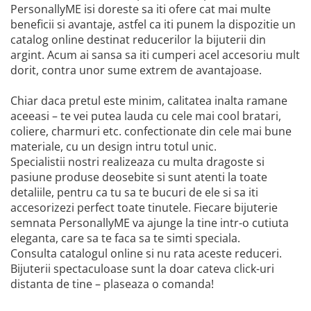
PersonallyME isi doreste sa iti ofere cat mai multe
beneficii si avantaje, astfel ca iti punem la dispozitie un
catalog online destinat reducerilor la bijuterii din
argint. Acum ai sansa sa iti cumperi acel accesoriu mult
dorit, contra unor sume extrem de avantajoase.
Chiar daca pretul este minim, calitatea inalta ramane
aceeasi – te vei putea lauda cu cele mai cool bratari,
coliere, charmuri etc. confectionate din cele mai bune
materiale, cu un design intru totul unic.
Specialistii nostri realizeaza cu multa dragoste si
pasiune produse deosebite si sunt atenti la toate
detaliile, pentru ca tu sa te bucuri de ele si sa iti
accesorizezi perfect toate tinutele. Fiecare bijuterie
semnata PersonallyME va ajunge la tine intr-o cutiuta
eleganta, care sa te faca sa te simti speciala.
Consulta catalogul online si nu rata aceste reduceri.
Bijuterii spectaculoase sunt la doar cateva click-uri
distanta de tine – plaseaza o comanda!