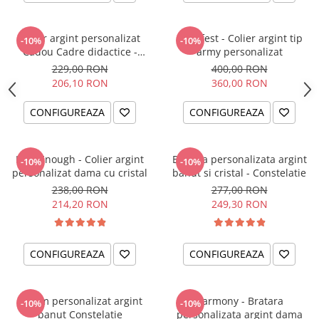
Colier argint personalizat
Manifest - Colier argint tip
-10%
-10%
Cadou Cadre didactice -
army personalizat
Teach, Love, Inspire
229,00 RON
400,00 RON
206,10 RON
360,00 RON
CONFIGUREAZA
CONFIGUREAZA
I am Enough - Colier argint
Bratara personalizata argint
-10%
-10%
personalizat dama cu cristal
banut si cristal - Constelatie
238,00 RON
277,00 RON
214,20 RON
249,30 RON
CONFIGUREAZA
CONFIGUREAZA
Charm personalizat argint
Harmony - Bratara
-10%
-10%
banut Constelatie
personalizata argint dama