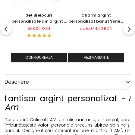
Set Brelocuri
Charm argint
Coli
personalizate din argint -
personalizat banut Sisters
Cadou cuplu
- Cadou domnisoare de
508,00 RON
de la 144,00 RON
onoare
CONFIGUREAZA
VEZI VARIANTE
Descriere
Lantisor argint personalizat
- I
Am
Descoperă Colierul I AM: Un talisman unic, din argint, care
îmbunătățește valori personale precum iubirea de sine și
curajul. Design-ul său special include mantra "I AM", un