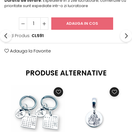
Durata de livrare:
Expediere in 3 zile lucratoare; comenzile cu
prioritate sunt expediate intr-o zi lucratoare
ADAUGA IN COS
Cod Produs:
CL591
Adauga la Favorite
PRODUSE ALTERNATIVE
-1