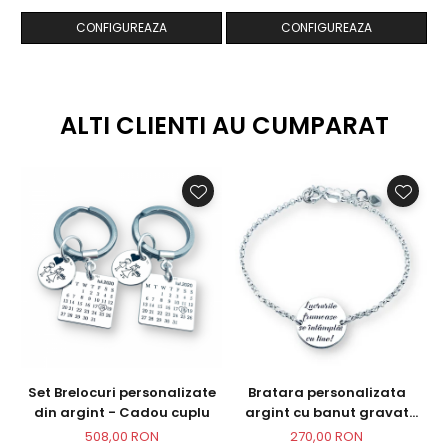
CONFIGUREAZA
CONFIGUREAZA
ALTI CLIENTI AU CUMPARAT
Set Brelocuri personalizate
Bratara personalizata
din argint - Cadou cuplu
argint cu banut gravat
ar
Mesaje
508,00 RON
270,00 RON