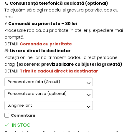
📞
Consultanță telefonică dedicată (opțional)
Te ajutăm să alegi modelul și gravura potrivite, pas cu
pas.
⚡
Comandă cu prioritate – 30 lei
Procesare rapidă, cu prioritate în atelier și expediere mai
promptă.
DETALII:
Comanda cu prioritate
🎁
Livrare direct la destinatar
Plătești online, iar noi trimitem cadoul direct persoanei
dragi
(la cerere: previzualizare cu bijuteria gravată)
DETALII:
Trimite cadoul direct la destinatar
Personalizare fata (Gratuit)
Personalizare verso (optional)
Lungime lant
Comentarii
IN STOC