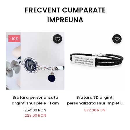
MATERIAL: Argint 925
DIMENSIUNE PANDANTIV: 20mm
FRECVENT CUMPARATE
DIMENSIUNE LANT: 40 sau 45cm
IMPREUNA
-10%
Bratara personalizata
Bratara 3D argint,
argint, snur piele - I am
personalizata snur impletit
piele naturala - Sa nu uiti...
254,00 RON
372,00 RON
228,60 RON