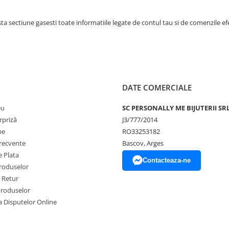
ta sectiune gasesti toate informatiile legate de contul tau si de comenzile ef
DATE COMERCIALE
eu
SC PERSONALLY ME BIJUTERII SR
rpriză
J3/777/2014
ne
RO33253182
frecvente
Bascov, Arges
 Plata
Contacteaza-ne
produselor
e Retur
Produselor
a Disputelor Online