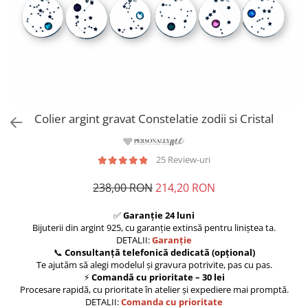
Colier argint gravat Constelatie zodii si Cristal
25 Review-uri
238,00 RON
214,20 RON
✅
Garanție 24 luni
Bijuterii din argint 925, cu garanție extinsă pentru liniștea ta.
DETALII:
Garanție
📞
Consultanță telefonică dedicată (opțional)
Te ajutăm să alegi modelul și gravura potrivite, pas cu pas.
⚡
Comandă cu prioritate – 30 lei
Procesare rapidă, cu prioritate în atelier și expediere mai promptă.
DETALII:
Comanda cu prioritate