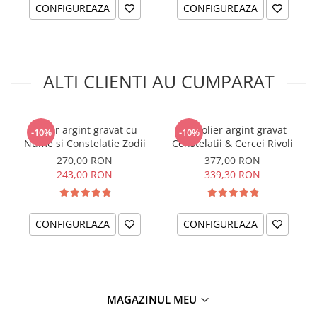
cristal dorita, constelatia potrivita si adauga la comanda o
CONFIGUREAZA
CONFIGUREAZA
bijuterie speciala!
ALTI CLIENTI AU CUMPARAT
Colier argint gravat cu
Set colier argint gravat
-10%
-10%
Nume si Constelatie Zodii
Constelatii & Cercei Rivoli
270,00 RON
377,00 RON
243,00 RON
339,30 RON
CONFIGUREAZA
CONFIGUREAZA
MAGAZINUL MEU