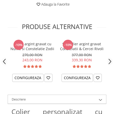
Adauga la Favorite
PRODUSE ALTERNATIVE
Colier argint gravat cu
Set colier argint gravat
C
-10%
-10%
Nume si Constelatie Zodii
Constelatii & Cercei Rivoli
ch
270,00 RON
377,00 RON
243,00 RON
339,30 RON
CONFIGUREAZA
CONFIGUREAZA
Descriere
Colier personalizat cu