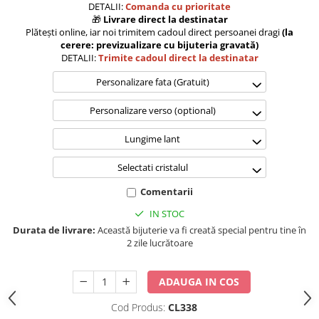
DETALII:
Comanda cu prioritate
🎁
Livrare direct la destinatar
Plătești online, iar noi trimitem cadoul direct persoanei dragi
(la
cerere: previzualizare cu bijuteria gravată)
DETALII:
Trimite cadoul direct la destinatar
Personalizare fata (Gratuit)
Personalizare verso (optional)
Lungime lant
Selectati cristalul
Comentarii
IN STOC
Durata de livrare:
Această bijuterie va fi creată special pentru tine în
2 zile lucrătoare
ADAUGA IN COS
Cod Produs:
CL338