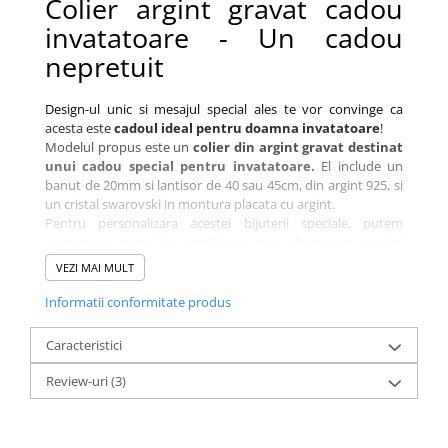
Colier argint gravat cadou
invatatoare - Un cadou
nepretuit
Design-ul unic si mesajul special ales te vor convinge ca
acesta este
cadoul ideal pentru doamna invatatoare
!
Modelul propus este un
colier din argint gravat destinat
unui cadou special pentru invatatoare.
El include un
banut de 20mm si lantisor de 40 sau 45cm, din argint 925, si
un cristal swarovski in montura placata cu argint.
Pentru personalizara acestei bijuterii speciale, putem
inscriptiona textul din model sau orice alt text sau simbol
doriti, posibilitatile sunt infinite.
VEZI MAI MULT
De asemenea, mesajul gravat pe acest model de colier -
Informatii conformitate produs
cadou invatatooare se poate inscriptiona pe orice pandantiv
din magazin, cu dimensiunea de 20mm.
Caracteristici
In functie de mesajul ales, fontul ar putea fi diferit. Echipa
noastra experimentata de designeri se va asigura ca va alege
Review-uri
(3)
varianta optima pentru bijuteria dvs. Bijuteria se livreaza
intr-o cutiuta de bijuterii eleganta, speciala, impreuna cu
certificatul de calitate ce atesta autenticitatea materialelor