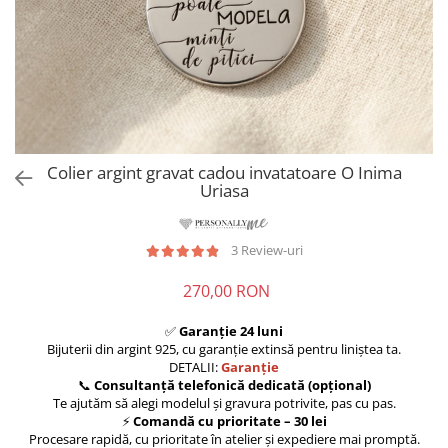
Colier argint gravat cadou invatatoare O Inima
Uriasa
3 Review-uri
270,00 RON
✅
Garanție 24 luni
Bijuterii din argint 925, cu garanție extinsă pentru liniștea ta.
DETALII:
Garanție
📞
Consultanță telefonică dedicată (opțional)
Te ajutăm să alegi modelul și gravura potrivite, pas cu pas.
⚡
Comandă cu prioritate – 30 lei
Procesare rapidă, cu prioritate în atelier și expediere mai promptă.