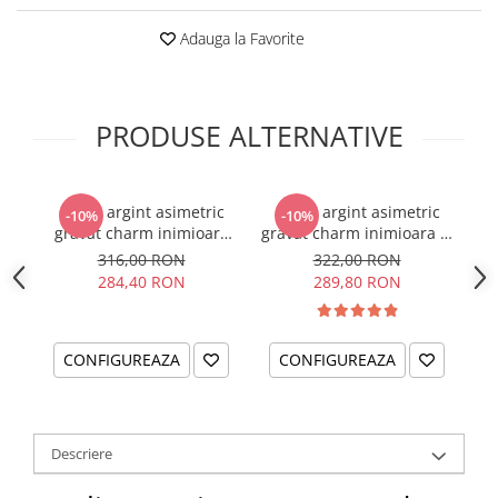
Adauga la Favorite
PRODUSE ALTERNATIVE
Colier argint asimetric
Colier argint asimetric
C
-10%
-10%
gravat charm inimioara
gravat charm inimioara si
ch
Sa nu uiti...
cristal
316,00 RON
322,00 RON
284,40 RON
289,80 RON
CONFIGUREAZA
CONFIGUREAZA
Descriere