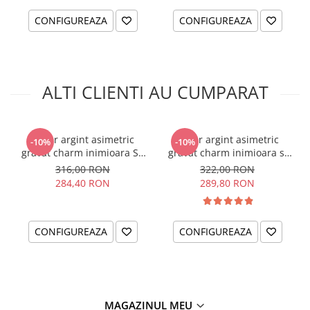
CONFIGUREAZA
CONFIGUREAZA
ALTI CLIENTI AU CUMPARAT
Colier argint asimetric
Colier argint asimetric
-10%
-10%
gravat charm inimioara Sa
gravat charm inimioara si
nu uiti...
cristal
316,00 RON
322,00 RON
284,40 RON
289,80 RON
CONFIGUREAZA
CONFIGUREAZA
MAGAZINUL MEU