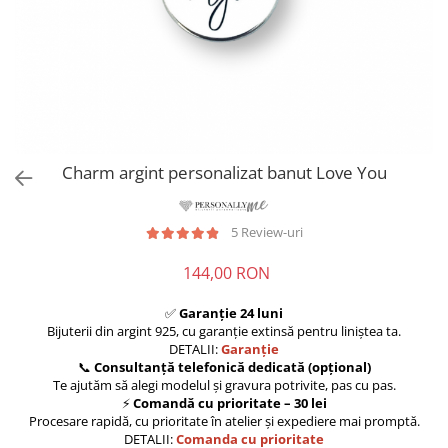
Charm argint personalizat banut Love You
5 Review-uri
144,00 RON
✅
Garanție 24 luni
Bijuterii din argint 925, cu garanție extinsă pentru liniștea ta.
DETALII:
Garanție
📞
Consultanță telefonică dedicată (opțional)
Te ajutăm să alegi modelul și gravura potrivite, pas cu pas.
⚡
Comandă cu prioritate – 30 lei
Procesare rapidă, cu prioritate în atelier și expediere mai promptă.
DETALII:
Comanda cu prioritate