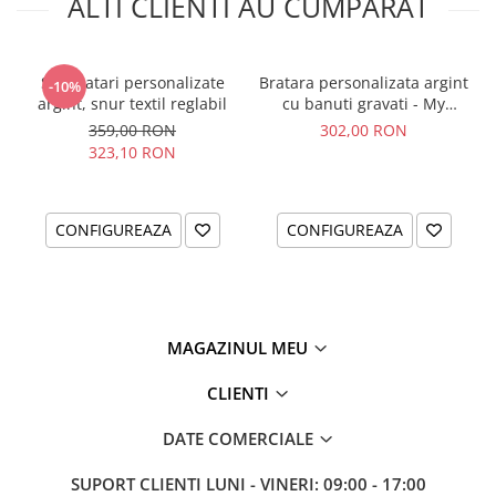
ALTI CLIENTI AU CUMPARAT
personalizat asa cum vrei!
Set bratari personalizate
Bratara personalizata argint
-10%
argint, snur textil reglabil
cu banuti gravati - My
Lovely Pets
359,00 RON
302,00 RON
323,10 RON
CONFIGUREAZA
CONFIGUREAZA
MAGAZINUL MEU
CLIENTI
DATE COMERCIALE
SUPORT CLIENTI
LUNI - VINERI: 09:00 - 17:00