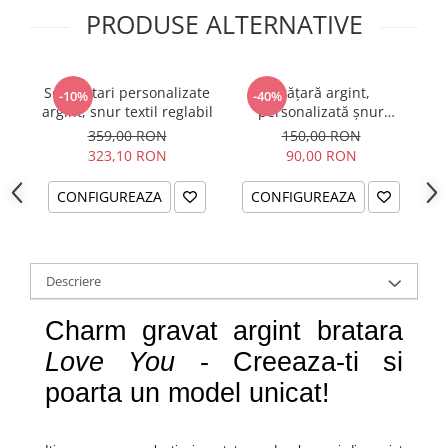
PRODUSE ALTERNATIVE
Set bratari personalizate
Brățară argint,
-10%
-40%
argint, snur textil reglabil
personalizată șnur
reglabil – Nume și Simbol
359,00 RON
150,00 RON
Bebeluș
323,10 RON
90,00 RON
CONFIGUREAZA
CONFIGUREAZA
Descriere
Charm gravat argint bratara
Love You
- Creeaza-ti si
poarta un model unicat!