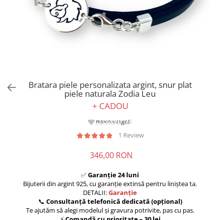
Bratara piele personalizata argint, snur plat
piele naturala Zodia Leu
+ CADOU
1 Review
346,00 RON
✅
Garanție 24 luni
Bijuterii din argint 925, cu garanție extinsă pentru liniștea ta.
DETALII:
Garanție
📞
Consultanță telefonică dedicată (opțional)
Te ajutăm să alegi modelul și gravura potrivite, pas cu pas.
⚡
Comandă cu prioritate – 30 lei