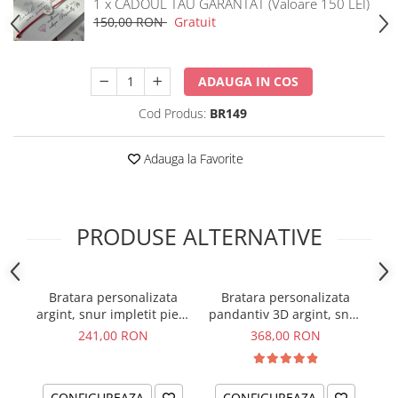
1 x CADOUL TAU GARANTAT (Valoare 150 LEI)
150,00 RON
Gratuit
ADAUGA IN COS
Cod Produs:
BR149
Adauga la Favorite
PRODUSE ALTERNATIVE
Bratara personalizata
Bratara personalizata
Se
argint, snur impletit piele
pandantiv 3D argint, snur
naturala ...Noi patru si-o
plat piele naturala - Te
241,00 RON
368,00 RON
lume intreaga
iubim, tati
CONFIGUREAZA
CONFIGUREAZA