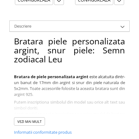
Descriere
Bratara piele personalizata
argint, snur piele: Semn
zodiacal Leu
Bratara de piele personalizata argint
este alcatuita dintr-
un banut de 17mm din argint si snur din piele naturala de
5x2mm. Toate accesoriile folosite la aceasta bratara sunt din
argint 925.
Putem inscriptiona simbolul din model sau orice alt text sau
simbol doriti.
Acest model se poate inscriptiona pe orice model de bratara
din magazin ce contine un banut de 17mm.
VEZI MAI MULT
In functie de mesajul ales, fontul ar putea fi diferit insa
noastra experimentata de designeri se va asigura ca va alege
Informatii conformitate produs
varianta optima pentru bijuteria dvs.