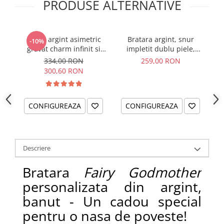
PRODUSE ALTERNATIVE
Colier argint asimetric
Bratara argint, snur
-10%
gravat charm infinit si
impletit dublu piele,
inimioara - Love
cadou nas - Blessed
334,00 RON
259,00 RON
Godfather
300,60 RON
CONFIGUREAZA
CONFIGUREAZA
Descriere
Bratara
Fairy Godmother
personalizata din argint,
banut - Un cadou special
pentru o nasa de poveste!