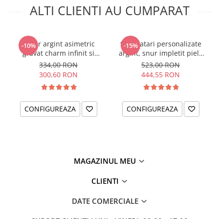
ALTI CLIENTI AU CUMPARAT
viata ta oferindu-i o bijuterie cu un mesaj special!
Alege textul dorit si comanda in doar cateva clickuri bratara
Fairy Godmother personalizata! Livrare rapida oriunde in
tara!
Colier argint asimetric
Set bratari personalizate
-10%
-15%
gravat charm infinit si
argint, snur impletit piele
inimioara - Love
naturala Mrs & Ms
334,00 RON
523,00 RON
300,60 RON
444,55 RON
CONFIGUREAZA
CONFIGUREAZA
MAGAZINUL MEU
CLIENTI
DATE COMERCIALE