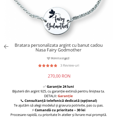
Bratara personalizata argint cu banut cadou
Nasa Fairy Godmother
3 Review-uri
270,00 RON
✅
Garanție 24 luni
Bijuterii din argint 925, cu garanție extinsă pentru liniștea ta.
DETALII:
Garanție
📞
Consultanță telefonică dedicată (opțional)
Te ajutăm să alegi modelul și gravura potrivite, pas cu pas.
⚡
Comandă cu prioritate – 30 lei
Procesare rapidă, cu prioritate în atelier și livrare mai promptă.