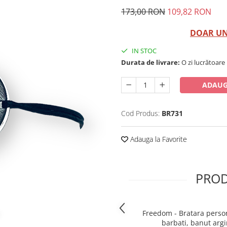
173,00 RON
109,82 RON
DOAR UNU
IN STOC
Durata de livrare:
O zi lucrătoare
ADAUG
Cod Produs:
BR731
Adauga la Favorite
PROD
Freedom - Bratara perso
barbati, banut argi