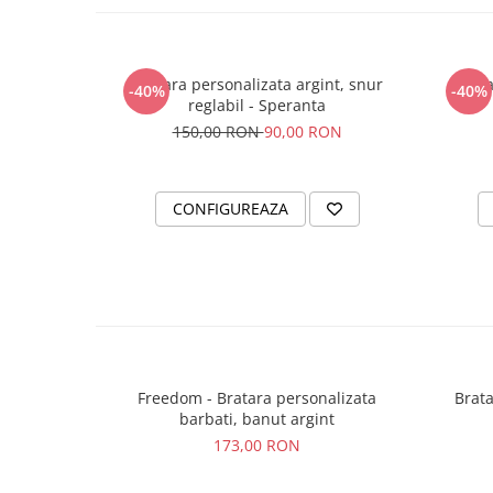
Bratara personalizata argint, snur
Brata
-40%
-40%
reglabil - Speranta
150,00 RON
90,00 RON
CONFIGUREAZA
Freedom - Bratara personalizata
Brata
barbati, banut argint
173,00 RON