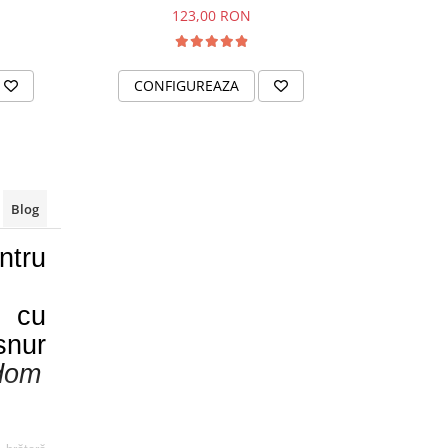
123,00 RON
170,0
CONFIGUREAZA
CONFI
Blog
tru
, cu
snur
dom