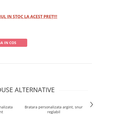
L IN STOC LA ACEST PREȚ!!!
A IN COS
USE ALTERNATIVE
nalizata
Bratara personalizata argint, snur
Bratara pers
-10%
nt
reglabil
reglabil N