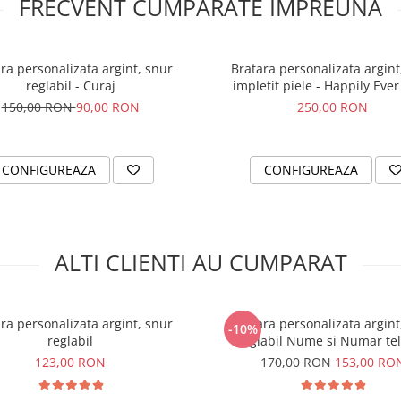
FRECVENT CUMPARATE IMPREUNA
ra personalizata argint, snur
Bratara personalizata argint
reglabil - Curaj
impletit piele - Happily Ever
150,00 RON
90,00 RON
250,00 RON
CONFIGUREAZA
CONFIGUREAZA
ALTI CLIENTI AU CUMPARAT
ra personalizata argint, snur
Bratara personalizata argint
-10%
reglabil
reglabil Nume si Numar te
123,00 RON
170,00 RON
153,00 RO