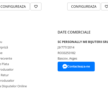
CONFIGUREAZA
CONFIGUREAZA
DATE COMERCIALE
eu
SC PERSONALLY ME BIJUTERII SR
rpriză
J3/777/2014
ne
RO33253182
frecvente
Bascov, Arges
 Plata
Contacteaza-ne
produselor
e Retur
Produselor
a Disputelor Online