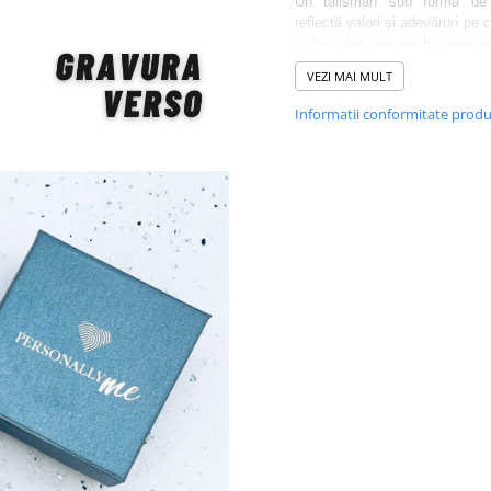
Un talisman sub formă de 
reflectă valori și adevăruri pe c
în tine, dar care pot fi uneori n
Brățara marcată cu simbol
VEZI MAI MULT
"Freedom" te încurajează să-ți 
existența cu propunere ș
Informatii conformitate prod
urmărești ambițiile.
Brățara pentru bărbați perso
este alcatuită dintr-un
bă
argint
de 17mm și un
șnur r
de calitate.
ATENȚIE!
Acest model 
personalizabil și se comanda 
(modelul de pe site).
Dacă vrei să personalizezi altf
model de brățară, intră pe
produsului personalizabil aici:
Produs
MATERIAL: Argint 925
DIMENSIUNE PANDANTIV: 
MATERIAL SNUR: textil, 1mm