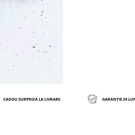
DIMENSIUNE BRATARA: brat
dimensiune reglabila
Toate bijuteriile noastre sunt v
si marcate ANPC.
Bijuteriile Personally 
inscriptionate cu cea mai noua
de gravura laser. Gravu
imprimata adanc, astfel ea 
sterge niciodata de pe bijuteri
anii de experienta am s
materialele folosite si tehn
productie, astfel incat sa va 
de o bijuterie de cea mai buna 
CADOU SURPRIZA LA LIVRARE
GARANȚIE 24 LU