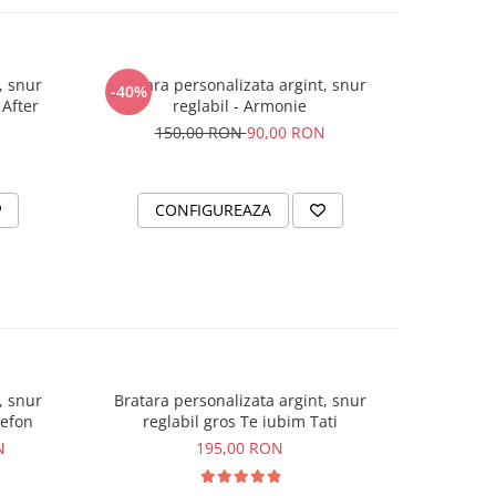
, snur
Bratara personalizata argint, snur
Bratara
-40%
-40%
 After
reglabil - Armonie
150,00 RON
90,00 RON
1
CONFIGUREAZA
C
, snur
Bratara personalizata argint, snur
Set brata
-15%
lefon
reglabil gros Te iubim Tati
N
195,00 RON
24