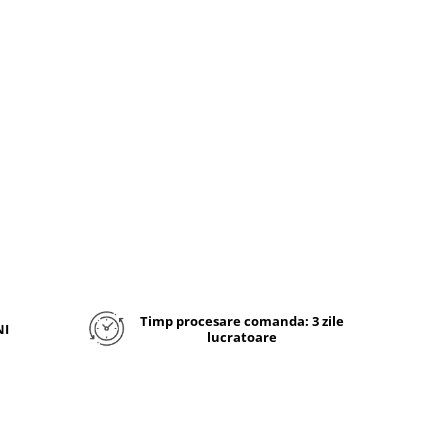
ara are
erificate
ME sunt
 tehnica
ra este
nu se va
a dvs. In
electat
icile de
bucurati
calitate.
Timp procesare comanda: 3 zile
NI
lucratoare