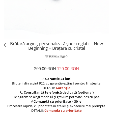
Brățară argint, personalizată șnur reglabil - New
Beginning + Brățară cu cristal
200,00 RON
120,00 RON
✅
Garanție 24 luni
Bijuterii din argint 925, cu garanție extinsă pentru liniștea ta.
DETALII:
Garanție
📞
Consultanță telefonică dedicată (opțional)
Te ajutăm să alegi modelul și gravura potrivite, pas cu pas.
⚡
Comandă cu prioritate – 30 lei
Procesare rapidă, cu prioritate în atelier și expediere mai promptă.
DETALII:
Comanda cu prioritate