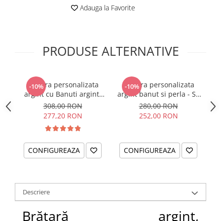
Adauga la Favorite
PRODUSE ALTERNATIVE
Bratara personalizata
Bratara personalizata
-10%
-10%
argint cu Banuti argint,
argint banut si perla - Sa
ar
charm infinit Fairy
nu uiti...
308,00 RON
280,00 RON
Godmother
277,20 RON
252,00 RON
CONFIGUREAZA
CONFIGUREAZA
Descriere
Brățară argint,