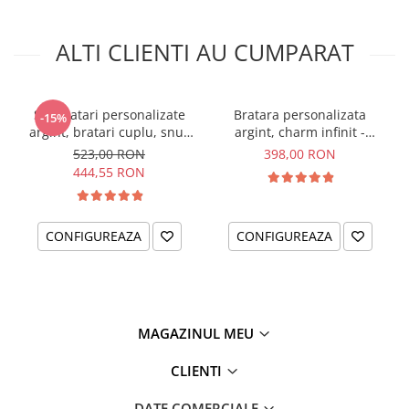
personalizată șnur reglabil
New Beginning
+ Brățară cu
ALTI CLIENTI AU CUMPARAT
cristal
MATERIAL: Argint 925
DIMENSIUNI PANDANTIV: 11 mm
Set bratari personalizate
Bratara personalizata
-15%
MATERIAL SNUR: textil, 1mm
argint, bratari cuplu, snur
argint, charm infinit -
DIMENSIUNE BRATARA: bratara are dimensiune reglabila
impletit piele naturala
Cadou Invatatoare
523,00 RON
398,00 RON
444,55 RON
CONFIGUREAZA
CONFIGUREAZA
MAGAZINUL MEU
CLIENTI
DATE COMERCIALE