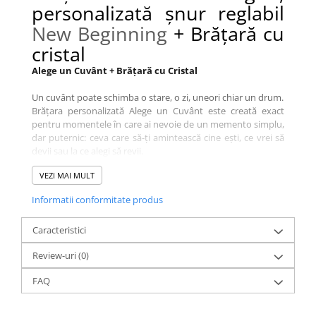
personalizată șnur reglabil
New Beginning
+ Brățară cu
cristal
Alege un Cuvânt + Brățară cu Cristal
Un cuvânt poate schimba o stare, o zi, uneori chiar un drum.
Brățara personalizată Alege un Cuvânt este creată exact
pentru momentele în care ai nevoie de un memento simplu,
dar puternic: ceva care să-ți amintească cine ești, ce vrei să
devii sau la ce alegi să revii.
VEZI MAI MULT
Gravăm cuvântul New Beginning pe un bănuț delicat din
argint 925, prins pe un șnur reglabil în culoarea dorită. Sau
Informatii conformitate produs
un alt cuvânt la alegere: îl poți adăuga în câmpul de
personalizare.
Caracteristici
Mărimea șnurului pentru brățara principală va fi identică și
la brățara cu cristal.
Review-uri
(0)
Culoarea șnurului pentru brățara cu cristal oferită cadou
este
roșu
.
FAQ
Pentru sezonul cadourilor, brățara vine la pachet cu o