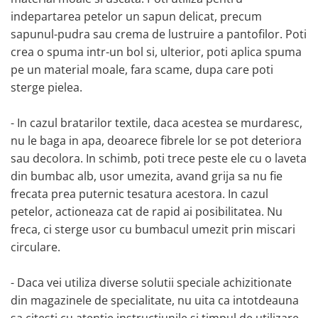
indepartarea petelor un sapun delicat, precum
sapunul-pudra sau crema de lustruire a pantofilor. Poti
crea o spuma intr-un bol si, ulterior, poti aplica spuma
pe un material moale, fara scame, dupa care poti
sterge pielea.
- In cazul bratarilor textile, daca acestea se murdaresc,
nu le baga in apa, deoarece fibrele lor se pot deteriora
sau decolora. In schimb, poti trece peste ele cu o laveta
din bumbac alb, usor umezita, avand grija sa nu fie
frecata prea puternic tesatura acestora. In cazul
petelor, actioneaza cat de rapid ai posibilitatea. Nu
freca, ci sterge usor cu bumbacul umezit prin miscari
circulare.
- Daca vei utiliza diverse solutii speciale achizitionate
din magazinele de specialitate, nu uita ca intotdeauna