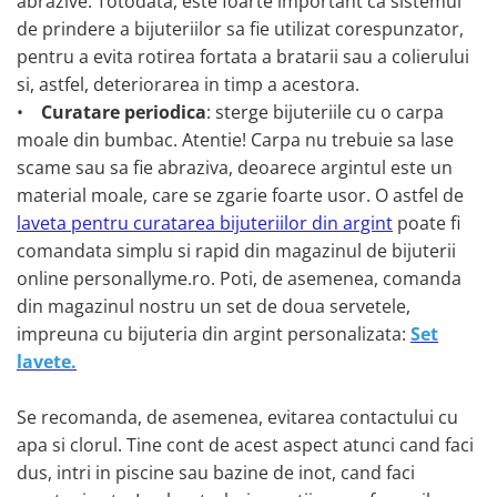
abrazive. Totodata, este foarte important ca sistemul
de prindere a bijuteriilor sa fie utilizat corespunzator,
pentru a evita rotirea fortata a bratarii sau a colierului
si, astfel, deteriorarea in timp a acestora.
•
Curatare periodica
: sterge bijuteriile cu o carpa
moale din bumbac. Atentie! Carpa nu trebuie sa lase
scame sau sa fie abraziva, deoarece argintul este un
material moale, care se zgarie foarte usor. O astfel de
laveta pentru curatarea bijuteriilor din argint
poate fi
comandata simplu si rapid din magazinul de bijuterii
online personallyme.ro. Poti, de asemenea, comanda
din magazinul nostru un set de doua servetele,
impreuna cu bijuteria din argint personalizata:
Set
lavete.
Se recomanda, de asemenea, evitarea contactului cu
apa si clorul. Tine cont de acest aspect atunci cand faci
dus, intri in piscine sau bazine de inot, cand faci