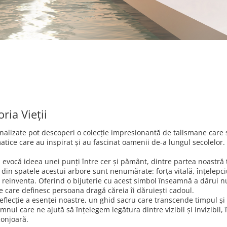
ria Vieții
sonalizate pot descoperi o colecție impresionantă de talismane care
tice care au inspirat și au fascinat oamenii de-a lungul secolelor.
 evocă ideea unei punți între cer și pământ, dintre partea noastră 
e din spatele acestui arbore sunt nenumărate: forța vitală, înțelepc
e reinventa. Oferind o bijuterie cu acest simbol înseamnă a dărui n
ile care definesc persoana dragă căreia îi dăruiești cadoul.
flecție a esenței noastre, un ghid sacru care transcende timpul și 
nul care ne ajută să înțelegem legătura dintre vizibil și invizibil, 
conjoară.