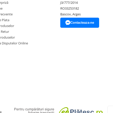
rpriză
J3/777/2014
ne
RO33253182
frecvente
Bascov, Arges
 Plata
Contacteaza-ne
produselor
e Retur
Produselor
a Disputelor Online
a