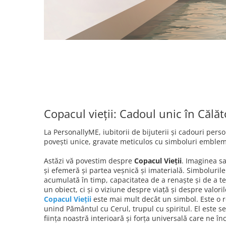
Copacul vieții: Cadoul unic în Călăto
La PersonallyME, iubitorii de bijuterii și cadouri per
povești unice, gravate meticulos cu simboluri emblema
Astăzi vă povestim despre
Copacul Vieții
. Imaginea sa
și efemeră și partea veșnică și imaterială. Simboluril
acumulată în timp, capacitatea de a renaște și de a t
un obiect, ci și o viziune despre viață și despre valor
Copacul Vieții
este mai mult decât un simbol. Este o re
unind Pământul cu Cerul, trupul cu spiritul. El este sem
ființa noastră interioară și forța universală care ne în