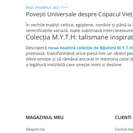
Vezi modelul aici >>>
Povești Universale despre Copacul Vieți
În vechile tradiții celtice, egiptene, nordice și până la
semnificațiile variază, toate subliniază interconexiun
Colecția M.Y.T.H: talismane inspirat
Descoperă
noua noastră colecție de Bijuterii M.Y.T.H
prețioasă, transformând orice piesă într-un obiect pe
ofere emoție și să rămână ancorat în memoria celor dr
o legătură invizibilă care unește inimi și destine.
MAGAZINUL MEU
CLIENTI
Despre noi
Contul m