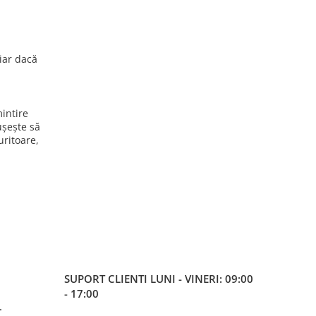
iar dacă
intire
ușește să
uritoare,
SUPORT CLIENTI
LUNI - VINERI: 09:00
- 17:00
L