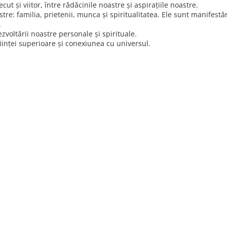
cut și viitor, între rădăcinile noastre și aspirațiile noastre.
stre: familia, prietenii, munca și spiritualitatea. Ele sunt manifestăr
.
ezvoltării noastre personale și spirituale.
iinței superioare și conexiunea cu universul.