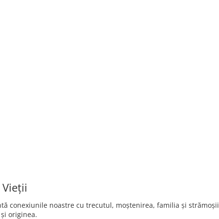
Vieții
tă conexiunile noastre cu trecutul, moștenirea, familia și strămoșii
și originea.