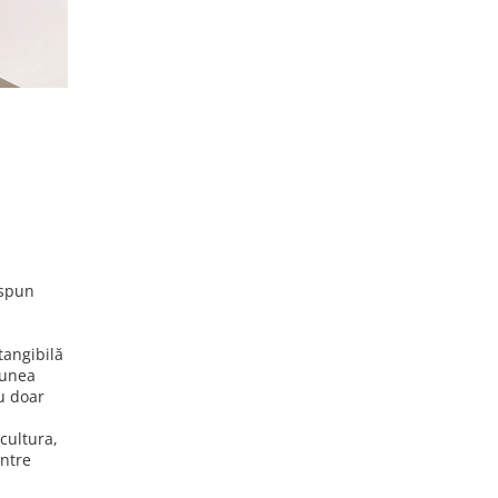
 spun
tangibilă
iunea
u doar
cultura,
între