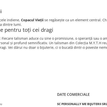
i
 cele indiene,
Copacul Vieții
se regăsește ca un element central. Ch
ea dintre lumi.
e pentru toți cei dragi
: Fiecare talisman aduce cu sine o promisiune, o speranță sau o am
rsonal și profund semnificativ. Un talisman din Colecția M.Y.T.H re
agi. Vei dărui nu doar o bijuterie, ci o bucată dintr-o poveste nem
DATE COMERCIALE
eu
SC PERSONALLY ME BIJUTERII SR