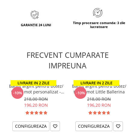
Timp procesare comanda: 3 zile
GARANȚIE 24 LUNI
lucratoare
FRECVENT CUMPARATE
IMPREUNA
LIVRARE IN 2 ZILE
LIVRARE IN 2 ZILE
Banut argint pentru botez/
Banut argint pentru botez/
taiere mot personalizat -
taiere mot Little Ballerina
-10%
-10%
Nume si Simbol
218,00 RON
218,00 RON
196,20 RON
196,20 RON
CONFIGUREAZA
CONFIGUREAZA