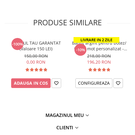
PRODUSE SIMILARE
LIVRARE IN 2 ZILE
CADOUL TAU GARANTAT
Banut argint pentru botez/
-100%
(Valoare 150 LEI)
taiere mot personalizat -
-10%
Nume si Simbol
150,00 RON
218,00 RON
0,00 RON
196,20 RON
ADAUGA IN COS
CONFIGUREAZA
MAGAZINUL MEU
CLIENTI