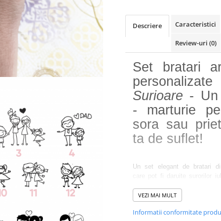
Caracteristici
Descriere
Review-uri
(0)
Set bratari ar
personalizate
Surioare
- Un 
- marturie pe
sora sau prie
ta de suflet!
Un set elegant de bratari di
care pot fi daruite surorilor i
prietenelor tale de suflet!
Cu
setul de bratari, person
VEZI MAI MULT
din argint -
Surioare -
vei 
Informatii conformitate prod
mai buna alegere! Il poti tr