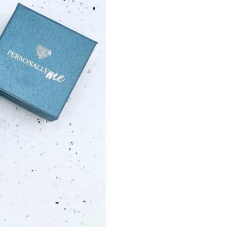
fontul ar putea fi diferit. Echip
experimentata de designer
asigura ca va alege variant
pentru bijuteriile pe care vr
creezi.
Bratarile vor ajunge la tin
cutiuta de bijuterii eleganta, 
cu certificatul de calitate c
autenticitatea materialelor utili
Toate bijuteriile noastre sunt v
si marcate ANPC.
Bijuteriile Personally 
inscriptionate cu cea mai noua
de gravura laser. Gravu
imprimata adanc, astfel ea 
sterge niciodata de pe bijuteri
In anii de experienta am s
materialele folosite si tehn
productie, astfel incat sa va 
de o bijuterie de cea mai buna 