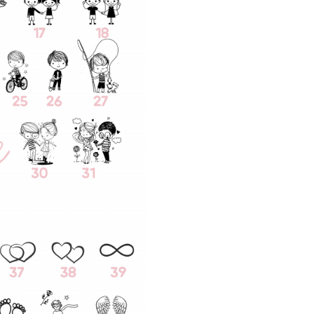
intr-un cadou inedit (marturie) 
cununiei sau nuntii sau poti sa
ca un dar original pentru s
tale. Noi te ajutam sa realizezi 
bijuterii personalizate ex
cum iti doresti!
Acest produs se comercializ
forma de set alcatuit din 3 bra
includ un
banut din arg
17 mm
si
snur reglabil
te
culoarea dorita. Produsul s
comercializa si ca set de m
marturii pentru a fi daruite si p
timpul cununiei sau nuntii.
trebuie sa faci este sa pl
comanda sau sa ne apel
tel.
0748132346
. Echipa noa
vanzari iti va raspunde in cel 
timp! Posibilitatile de inscri
sunt nelimitate, iar gravura se
printr-o calitate foarte inal
acum o OFERTA de pret!