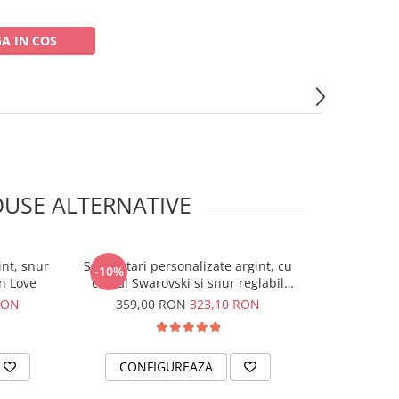
A IN COS
USE ALTERNATIVE
int, snur
Set bratari personalizate argint, cu
Set bratari p
-10%
-10%
in Love
cristal Swarovski si snur reglabil
text
Constelatii
RON
359,00 RON
323,10 RON
308,0
CONFIGUREAZA
CONFI