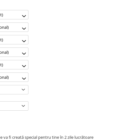
t)
onal)
t)
onal)
t)
onal)
e va fi creată special pentru tine în 2 zile lucrătoare