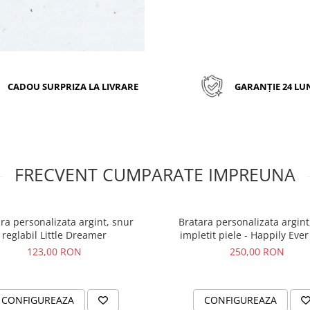
Caracteristici
bratari arg
personalizate
CADOU SURPRIZA LA LIVRARE
GARANȚIE 24 LU
Surioare
MATERIAL: Argint 925
DIMENSIUNE PANDANTIVE:
MATERIAL SNUR: textil
DIMENSIUNE BRATARI: Brata
FRECVENT CUMPARATE IMPREUNA
pot ajusta la dimensiunea dorit
Transmite-ne dorinta ta si n
transpune pe bijuterii personal
ra personalizata argint, snur
Bratara personalizata argint
argint, cu un design de car
reglabil Little Dreamer
impletit piele - Happily Ever
indragosti la prima vedere! 
online sau telefonic comanda t
123,00 RON
250,00 RON
setul de bratari, personaliz
argint
si adu zambete pe
surorilor sau celor mai bune pr
CONFIGUREAZA
CONFIGUREAZA