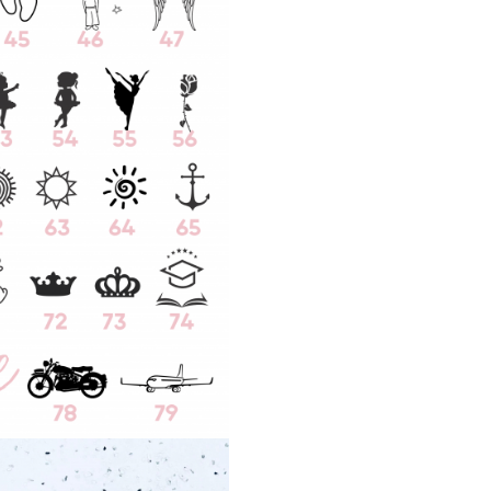
PRETUL AFISAT ESTE P
DE TREI BRATARI!
Putem inscriptiona 
simbolurile din model sau o
text/simbol doresti.
Aceste texte/simbol
pot inscriptiona pe orice m
magazin ce contine ba
17mm.
In functie de mesaj