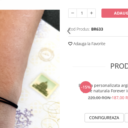
ADAUG
Cod Produs:
BR633
Adauga la Favorite
PROD
Bratara personalizata arg
-15%
piele naturala Forever 
220,00 RON
187,00 
CONFIGUREAZA