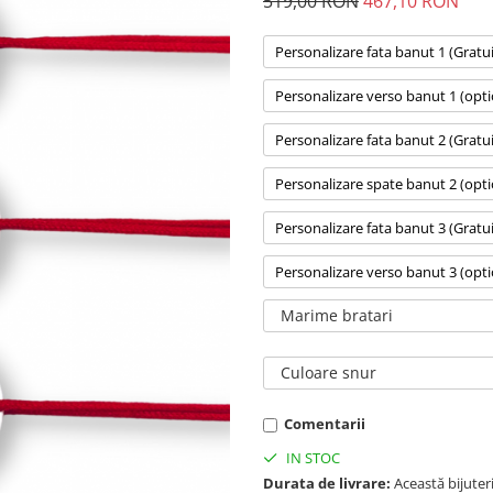
519,00 RON
467,10 RON
Personalizare fata banut 1 (Gratui
Personalizare verso banut 1 (opti
Personalizare fata banut 2 (Gratui
Personalizare spate banut 2 (opti
Personalizare fata banut 3 (Gratui
Personalizare verso banut 3 (opti
Marime bratari
Culoare snur
Comentarii
IN STOC
Durata de livrare:
Această bijuteri