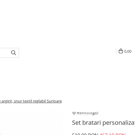
0,00
 argint, snur textil reglabil Surioare
Set bratari personalizat