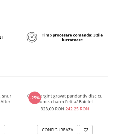
 set
int
Timp procesare comanda: 3 zile
NI
lucratoare
 17mm
rile se
a
oi o vom
izate din
, snur
Colier argint gravat pandantiv disc cu
Brata
e te vei
-25%
 After
nume, charm Fetita/ Baietel
per
Plaseaza
a pentru
323,00 RON
242,25 RON
ate, din
 fetele
ietene!
CONFIGUREAZA
C