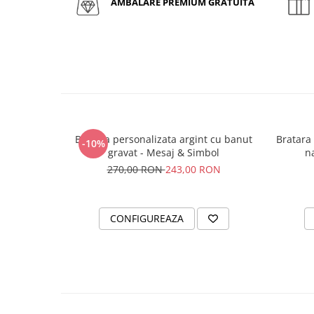
AMBALARE PREMIUM GRATUITA
Bratara personalizata argint cu banut
Bratara 
-10%
gravat - Mesaj & Simbol
na
270,00 RON
243,00 RON
CONFIGUREAZA