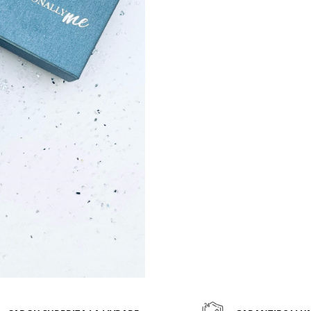
productie, astfel incat sa va 
de o bijuterie de cea m
calitate.
Caracteristici
lantisor
semnul infinit
si ban
personalizat
MATERIAL: Argint 925
DIMENSIUNE PANDANTIV: 17
DIMENSIUNE LANT: 47 cm
Transmite-ne numele sau sim
cu care vrei sa personalize
lantisor din argint cu 
infinitului! Vei primi o bijuteri
cu totul speciala!