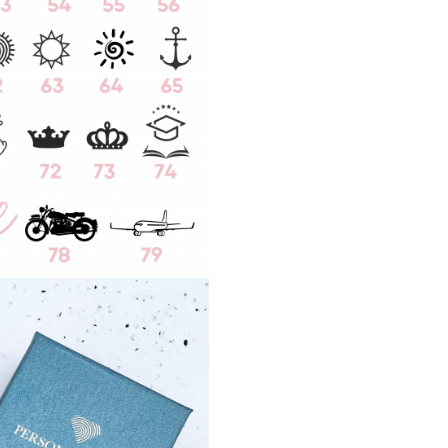
cm.
Simbolul reprezentat in i
numele fiintei dragi sau u
inspirational (scurt) pot fi gr
aceasta bijuterie.
Echipa noastra experimen
designeri se va asigura ca 
varianta optima pentru c
comandat de tine!
Acesta este ambalat intr-o
de bijuterii eleganta
, impr
certificatul de calitate ce
autenticitatea materialelor util
Toate bijuteriile noast
verificate si marcate ANPC.
Bijuteriile Personally 
inscriptionate cu cea m
tehnica de gravura laser. Grav
imprimata adanc, astfel ea 
sterge niciodata de pe bijuteri
anii de experienta am s
materialele folosite si tehn