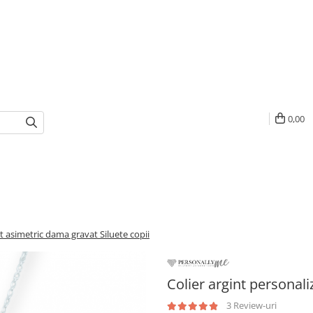
0,00
at asimetric dama gravat Siluete copii
Colier argint personali
3 Review-uri