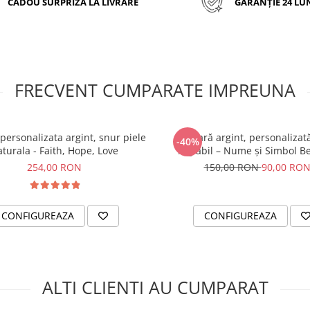
CADOU SURPRIZA LA LIVRARE
GARANȚIE 24 LU
FRECVENT CUMPARATE IMPREUNA
personalizata argint, snur piele
Brățară argint, personalizat
-40%
turala - Faith, Hope, Love
reglabil – Nume și Simbol B
254,00 RON
150,00 RON
90,00 RO
CONFIGUREAZA
CONFIGUREAZA
ALTI CLIENTI AU CUMPARAT