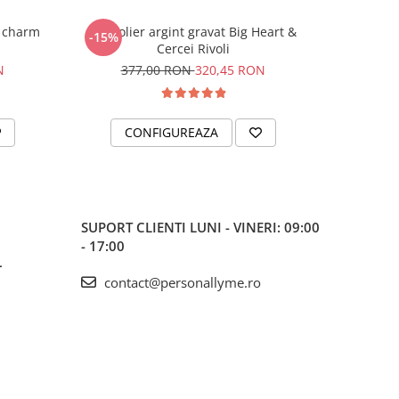
t charm
Set colier argint gravat Big Heart &
Set colie
-15%
-10%
Cercei Rivoli
N
377,00 RON
320,45 RON
37
CONFIGUREAZA
C
SUPORT CLIENTI
LUNI - VINERI: 09:00
- 17:00
L
contact@personallyme.ro