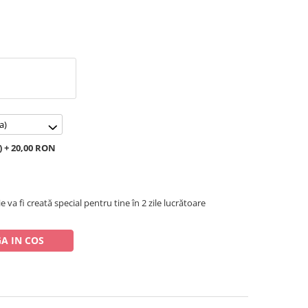
a)
) + 20,00 RON
e va fi creată special pentru tine în 2 zile lucrătoare
A IN COS