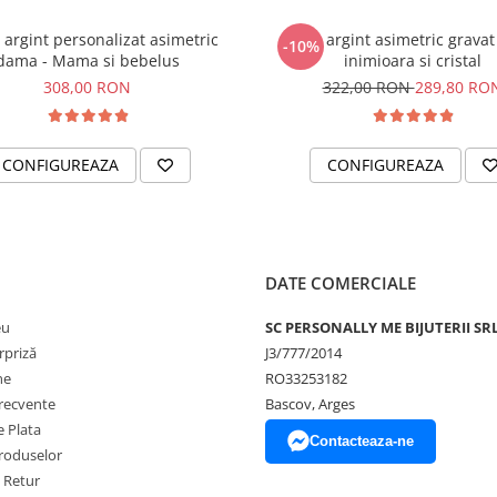
 argint personalizat asimetric
Colier argint asimetric grava
-10%
dama - Mama si bebelus
inimioara si cristal
308,00 RON
322,00 RON
289,80 RO
CONFIGUREAZA
CONFIGUREAZA
DATE COMERCIALE
eu
SC PERSONALLY ME BIJUTERII SR
rpriză
J3/777/2014
ne
RO33253182
frecvente
Bascov, Arges
 Plata
Contacteaza-ne
produselor
e Retur