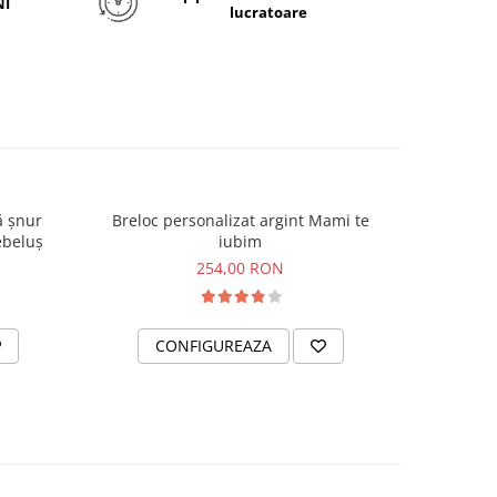
NI
lucratoare
ă șnur
Breloc personalizat argint Mami te
Freedo
ebeluș
iubim
b
N
254,00 RON
CONFIGUREAZA
C