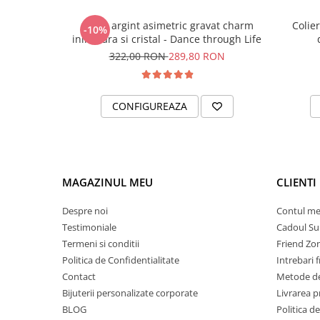
Colier argint asimetric gravat charm
Colier
-10%
inimioara si cristal - Dance through Life
322,00 RON
289,80 RON
CONFIGUREAZA
MAGAZINUL MEU
CLIENTI
Despre noi
Contul m
Testimoniale
Cadoul Su
Termeni si conditii
Friend Zo
Politica de Confidentialitate
Intrebari 
Contact
Metode de
Bijuterii personalizate corporate
Livrarea 
BLOG
Politica d