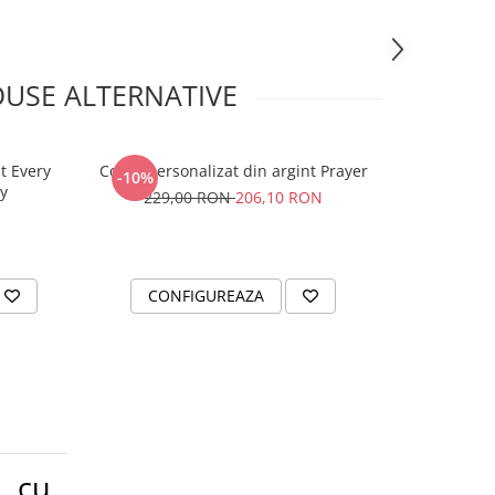
USE ALTERNATIVE
at Every
Colier personalizat din argint Prayer
Colier argin
-10%
ry
229,00 RON
206,10 RON
CONFIGUREAZA
CONFI
 cu