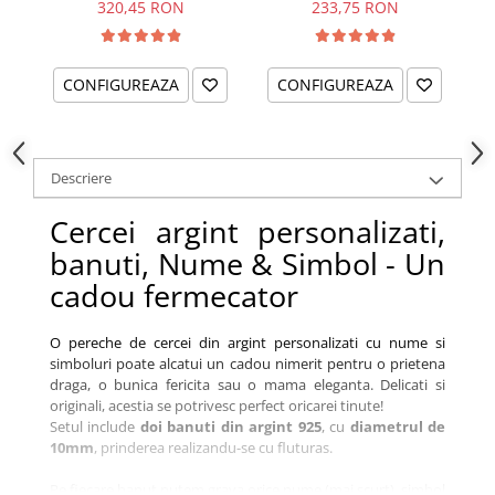
320,45 RON
233,75 RON
CONFIGUREAZA
CONFIGUREAZA
Descriere
Cercei argint personalizati,
banuti, Nume & Simbol - Un
cadou fermecator
O pereche de cercei din argint personalizati cu nume si
simboluri poate alcatui un cadou nimerit pentru o prietena
draga, o bunica fericita sau o mama eleganta. Delicati si
originali, acestia se potrivesc perfect oricarei tinute!
Setul include
doi banuti din argint 925
, cu
diametrul de
10mm
, prinderea realizandu-se cu fluturas.
Pe fiecare banut putem grava orice nume (mai scurt), simbol