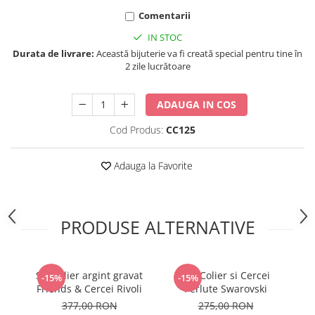
Comentarii
IN STOC
Durata de livrare:
Această bijuterie va fi creată special pentru tine în
2 zile lucrătoare
ADAUGA IN COS
Cod Produs:
CC125
Adauga la Favorite
PRODUSE ALTERNATIVE
Set colier argint gravat
Set Colier si Cercei
S
-15%
-15%
Friends & Cercei Rivoli
Perlute Swarovski
Bi
377,00 RON
275,00 RON