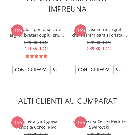
IMPREUNA
MATERIAL: Argint 925
DIMENSIUNE PANDANTIVE: 10mm
TORTITE: Argint 925
Set bratari personalizate
Colier asimetric argint
-15%
-10%
Comanda bijuterii fermecatoare pentru tine sau pentru o
argint, bratari cuplu, snur
charm inimioara si cristal -
persoana draga:
cerceii din argint personalizati, cu
impletit piele naturala
Follow your Dreams
523,00 RON
322,00 RON
banut
! Inspira-te si daruieste cadouri de suflet cu
444,55 RON
289,80 RON
Personally ME! Pentru mai multe idei de acelasi fel, intra
AICI
!
CONFIGUREAZA
CONFIGUREAZA
ALTI CLIENTI AU CUMPARAT
Set colier argint gravat
Set Colier si Cercei Perlute
-15%
-15%
Friends & Cercei Rivoli
Swarovski
377,00 RON
275,00 RON