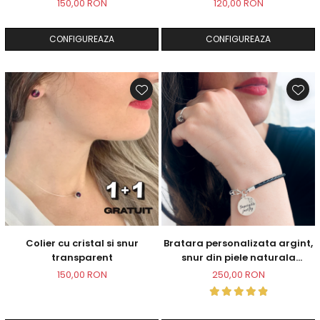
150,00 RON
120,00 RON
CONFIGUREAZA
CONFIGUREAZA
Colier cu cristal si snur
Bratara personalizata argint,
transparent
snur din piele naturala
Supergirls
150,00 RON
250,00 RON