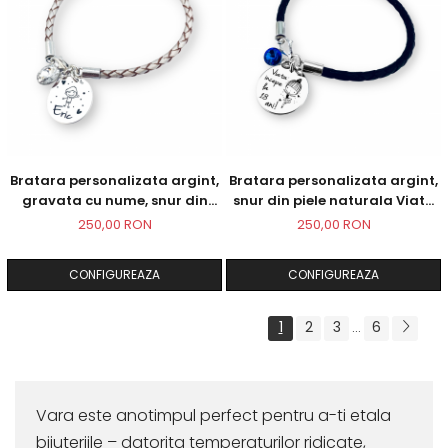
Bratara personalizata argint,
Bratara personalizata argint,
gravata cu nume, snur din
snur din piele naturala Viata
piele naturala
incepe la 18
250,00 RON
250,00 RON
CONFIGUREAZA
CONFIGUREAZA
1
2
3
6
...
Vara este anotimpul perfect pentru a-ti etala
bijuteriile – datorita temperaturilor ridicate,