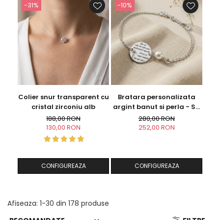
-31%
-10%
Colier snur transparent cu
Bratara personalizata
Coli
cristal zirconiu alb
argint banut si perla - Sa
gra
nu uiti...
188,00 RON
280,00 RON
130,00 RON
252,00 RON
CONFIGUREAZA
CONFIGUREAZA
Afiseaza:
1-
30
din
178
produse