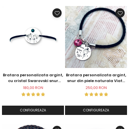
Bratara personalizata argint,
Bratara personalizata argint,
cu cristal Swarovski snur
snur din piele naturala Viata
reglabil fetite Little Ballerinas
incepe la 30
180,00 RON
250,00 RON
CONFIGUREAZA
CONFIGUREAZA