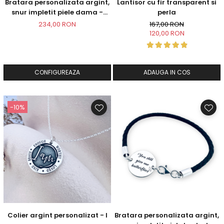
Bratara personalizata argint,
Lantisor cu fir transparent si
snur impletit piele dama -
perla
Butterflies
234,00 RON
167,00 RON
120,00 RON
CONFIGUREAZA
ADAUGA IN COS
-10%
Colier argint personalizat - I
Bratara personalizata argint,