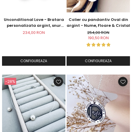
Unconditional Love - Bratara
Colier cu pandantiv Oval din
personalizata argint, snur
argint - Nume, Floare & Cristal
impletit piele
234,00 RON
254,00 RON
190,50 RON
CONFIGUREAZA
CONFIGUREAZA
-28%