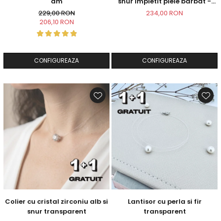
am
snur impletit piele barbat -
Butterflies
229,00 RON
234,00 RON
206,10 RON
CONFIGUREAZA
CONFIGUREAZA
Colier cu cristal zirconiu alb si
Lantisor cu perla si fir
snur transparent
transparent