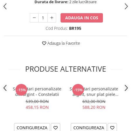
Durata de livrare:
2 zile lucrătoare
ADAUGA IN COS
Cod Produs:
BR195
Adauga la Favorite
PRODUSE ALTERNATIVE
Set bratari personalizate
Set bratari personalizate
Se
-15%
-15%
din argint - Constelatii
argint, snur plat piele
ar
naturala - Be Happy
539,00 RON
692,00 RON
G
458,15 RON
588,20 RON
CONFIGUREAZA
CONFIGUREAZA