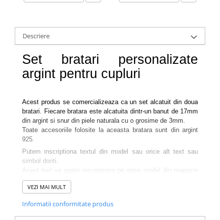
Descriere
Set bratari personalizate
argint pentru cupluri
Acest produs se comercializeaza ca un set alcatuit din doua
bratari. Fiecare bratara este alcatuita dintr-un banut de 17mm
din argint si snur din piele naturala cu o grosime de 3mm.
Toate accesoriile folosite la aceasta bratara sunt din argint
925.
Putem inscriptiona textul din model sau orice alt text sau
simbol doriti.
Acest text se poate inscriptiona pe orice model din magazin
ce contine un banut de 17mm.
VEZI MAI MULT
Bijuteria va ajunge la dvs intr-o cutiuta de bijuterii eleganta,
Informatii conformitate produs
impreuna cu certificatul de calitate ce atesta autenticitatea
materialelor folosite.