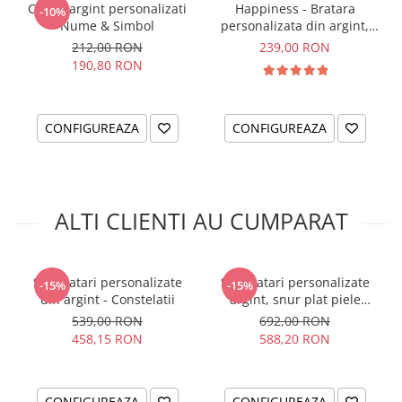
Cercei argint personalizati
Happiness - Bratara
-10%
medie de pilda, ar trebui sa i se potriveasca un M. Nu este
Nume & Simbol
personalizata din argint,
insa un caz general valabil, de aceea recomandam sa
snur dublu piele, simbol
212,00 RON
239,00 RON
masurati incheietura inainte de a alege marimea.
Bratara nu este reglabila si orice modificare a marimii implica
190,80 RON
costuri suplimentare.
CONFIGUREAZA
CONFIGUREAZA
ALTI CLIENTI AU CUMPARAT
Set bratari personalizate
Set bratari personalizate
-15%
-15%
din argint - Constelatii
argint, snur plat piele
naturala - Be Happy
539,00 RON
692,00 RON
458,15 RON
588,20 RON
CONFIGUREAZA
CONFIGUREAZA