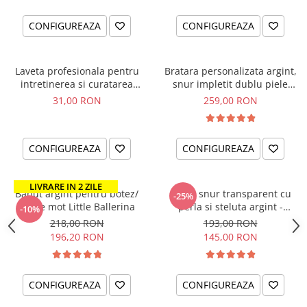
CONFIGUREAZA
CONFIGUREAZA
Laveta profesionala pentru
Bratara personalizata argint,
intretinerea si curatarea
snur impletit dublu piele
bijuteriilor din argint
naturala, cadou nas - The
31,00 RON
259,00 RON
Godfather
CONFIGUREAZA
CONFIGUREAZA
LIVRARE IN 2 ZILE
Banut argint pentru botez/
Colier snur transparent cu
-25%
taiere mot Little Ballerina
perla si steluta argint -
-10%
Believe in Magic
218,00 RON
193,00 RON
196,20 RON
145,00 RON
CONFIGUREAZA
CONFIGUREAZA