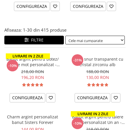
CONFIGUREAZA
CONFIGUREAZA
Afiseaza:
1-
30
din
415
produse
FILTRE
LIVRARE IN 2 ZILE
Banut argint pentru botez/
Colier snur transparent cu
-31%
taiere mot personalizat -
cristal zirconiu alb
-10%
Nume si Simbol
218,00 RON
188,00 RON
196,20 RON
130,00 RON
CONFIGUREAZA
CONFIGUREAZA
LIVRARE IN 2 ZILE
Charm argint personalizat
Banut argint pentru taiere
banut Sisters Forever
mot personalizat Un an -
-10%
Nume & Simbol
144,00 RON
218,00 RON