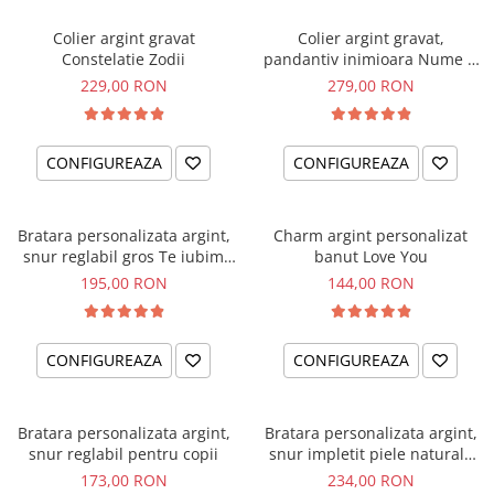
Colier argint gravat
Colier argint gravat,
Constelatie Zodii
pandantiv inimioara Nume &
Simbol
229,00 RON
279,00 RON
CONFIGUREAZA
CONFIGUREAZA
Bratara personalizata argint,
Charm argint personalizat
snur reglabil gros Te iubim
banut Love You
Tati
195,00 RON
144,00 RON
CONFIGUREAZA
CONFIGUREAZA
Bratara personalizata argint,
Bratara personalizata argint,
snur reglabil pentru copii
snur impletit piele naturala
We love Dad
173,00 RON
234,00 RON