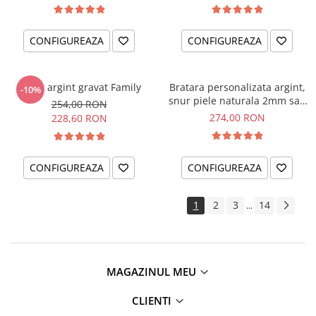
CONFIGUREAZA
CONFIGUREAZA
Colier argint gravat Family
Bratara personalizata argint,
-10%
snur piele naturala 2mm sau
254,00 RON
textil Best Dad...
274,00 RON
228,60 RON
CONFIGUREAZA
CONFIGUREAZA
1
2
3
14
...
MAGAZINUL MEU
CLIENTI