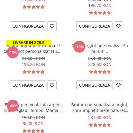
196,20 RON
CONFIGUREAZA
CONFIGUREAZA
LIVRARE IN 2 ZILE
Banut argint pentru botez/
Colier argint personalizat Sa
-10%
taiere mot personalizat Nume
nu uiti...
-10%
& Simbol
218,00 RON
254,00 RON
196,20 RON
228,60 RON
CONFIGUREAZA
CONFIGUREAZA
Bratara personalizata argint,
Bratara personalizata argint,
-40%
snur reglabil Simbol Mama &
snur impletit piele naturala
Bebe
Te iubim - Fetele tale
150,00 RON
287,00 RON
90,00 RON