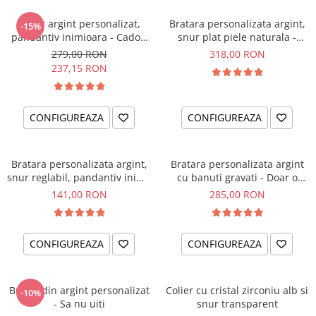
Colier argint personalizat,
Bratara personalizata argint,
-15%
pandantiv inimioara - Cadou
snur plat piele naturala -
pentru Mama
Simply... The Best
279,00 RON
318,00 RON
237,15 RON
CONFIGUREAZA
CONFIGUREAZA
Bratara personalizata argint,
Bratara personalizata argint
snur reglabil, pandantiv inima
cu banuti gravati - Doar o
- Kind Heart
inima uriasa
141,00 RON
285,00 RON
CONFIGUREAZA
CONFIGUREAZA
Breloc din argint personalizat
Colier cu cristal zirconiu alb si
-10%
- Sa nu uiti
snur transparent