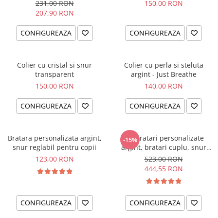
231,00 RON
150,00 RON
207,90 RON
CONFIGUREAZA
CONFIGUREAZA
Colier cu cristal si snur
Colier cu perla si steluta
transparent
argint - Just Breathe
150,00 RON
140,00 RON
CONFIGUREAZA
CONFIGUREAZA
Bratara personalizata argint,
Set bratari personalizate
-15%
snur reglabil pentru copii
argint, bratari cuplu, snur
impletit piele naturala
123,00 RON
523,00 RON
444,55 RON
CONFIGUREAZA
CONFIGUREAZA