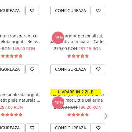
IGUREAZA
CONFIGUREAZA
snur transparent cu
Colier argint personalizat,
-15%
teluta argint - Believe
pandantiv inimioara - Cadou
in Magic
pentru Mama
0 RON
145,00 RON
279,00 RON
237,15 RON
IGUREAZA
CONFIGUREAZA
LIVRARE IN 2 ZILE
personalizata argint,
Banut argint pentru botez/
etit piele naturala Te
taiere mot Little Ballerina
-10%
im - Fetele tale
287,00 RON
218,00 RON
196,20 RON
IGUREAZA
CONFIGUREAZA