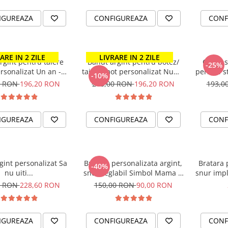
IGUREAZA
CONFIGUREAZA
CONF
ARE IN 2 ZILE
LIVRARE IN 2 ZILE
rgint pentru taiere
Banut argint pentru botez/
Colier 
-25%
rsonalizat Un an -
taiere mot personalizat Nume
perla si s
-10%
ume & Simbol
& Simbol
0 RON
196,20 RON
218,00 RON
196,20 RON
193,0
IGUREAZA
CONFIGUREAZA
CONF
rgint personalizat Sa
Bratara personalizata argint,
Bratara 
-40%
nu uiti...
snur reglabil Simbol Mama &
snur impl
Bebe
iub
0 RON
228,60 RON
150,00 RON
90,00 RON
IGUREAZA
CONFIGUREAZA
CONF