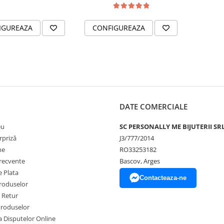
IGUREAZA
CONFIGUREAZA
DATE COMERCIALE
eu
SC PERSONALLY ME BIJUTERII SR
rpriză
J3/777/2014
ne
RO33253182
frecvente
Bascov, Arges
 Plata
Contacteaza-ne
produselor
e Retur
Produselor
a Disputelor Online