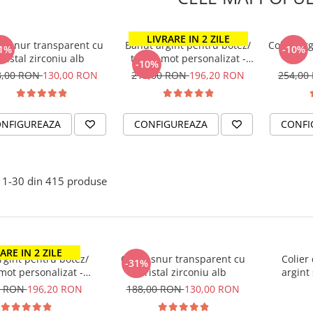
LIVRARE IN 2 ZILE
er snur transparent cu
Banut argint pentru botez/
Colier ar
1%
-10%
cristal zirconiu alb
taiere mot personalizat -
-10%
Nume si Simbol
8,00 RON
130,00 RON
218,00 RON
196,20 RON
254,00
NFIGUREAZA
CONFIGUREAZA
CONFI
1-
30
din
415
produse
ARE IN 2 ZILE
rgint pentru botez/
Colier snur transparent cu
Colier 
-31%
 mot personalizat -
cristal zirconiu alb
argint
me si Simbol
0 RON
196,20 RON
188,00 RON
130,00 RON