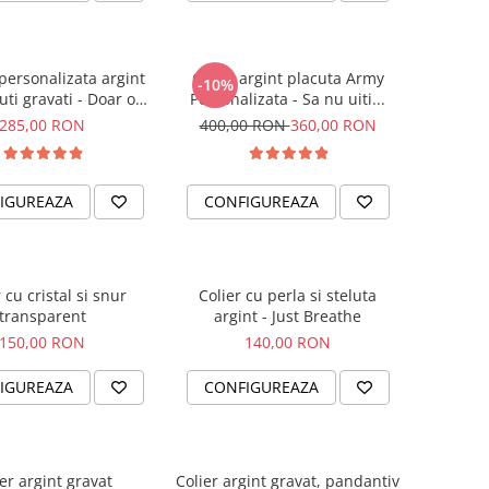
personalizata argint
Colier argint placuta Army
-10%
ti gravati - Doar o
Personalizata - Sa nu uiti...
inima uriasa
285,00 RON
400,00 RON
360,00 RON
IGUREAZA
CONFIGUREAZA
 cu cristal si snur
Colier cu perla si steluta
transparent
argint - Just Breathe
150,00 RON
140,00 RON
IGUREAZA
CONFIGUREAZA
er argint gravat
Colier argint gravat, pandantiv