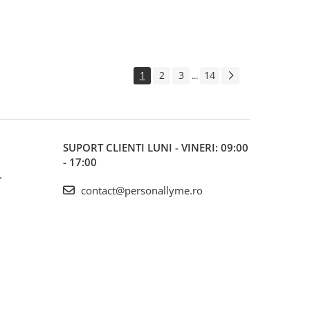
1
2
3
14
...
SUPORT CLIENTI
LUNI - VINERI: 09:00
- 17:00
L
contact@personallyme.ro