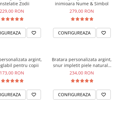
nstelatie Zodii
inimioara Nume & Simbol
229,00 RON
279,00 RON
IGUREAZA
CONFIGUREAZA
personalizata argint,
Bratara personalizata argint,
glabil pentru copii
snur impletit piele naturala
We love Dad
173,00 RON
234,00 RON
IGUREAZA
CONFIGUREAZA