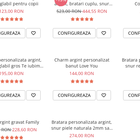
glabil pentru copii
argint, bratari cuplu, snur
Co
impletit piele naturala
123,00 RON
523,00 RON
444,55 RON
IGUREAZA
CONFIGUREAZA
CONF
ersonalizata argint,
Charm argint personalizat
Bratara 
labil gros Te iubim
banut Love You
snur re
Tati
195,00 RON
144,00 RON
IGUREAZA
CONFIGUREAZA
CONF
argint gravat Family
Bratara personalizata argint,
snur piele naturala 2mm sau
0 RON
228,60 RON
textil Best Dad...
274,00 RON