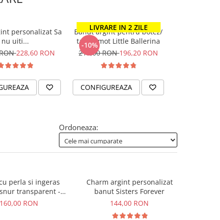
LIVRARE IN 2 ZILE
gint personalizat Sa
Banut argint pentru botez/
Colier argin
nu uiti...
taiere mot Little Ballerina
gravat cu S
-10%
 RON
228,60 RON
218,00 RON
196,20 RON
185,
GUREAZA
CONFIGUREAZA
CONFIGUR
Ordoneaza:
cu perla si ingeras
Charm argint personalizat
 snur transparent -
banut Sisters Forever
Blessed
160,00 RON
144,00 RON