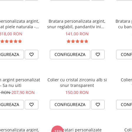
ersonalizata argint,
Bratara personalizata argint,
Bratara 
at piele naturala -
snur reglabil, pandantiv inima
cu banu
ply... The Best
- Kind Heart
318,00 RON
141,00 RON
IGUREAZA
CONFIGUREAZA
CONF
n argint personalizat
Colier cu cristal zirconiu alb si
Colier
- Sa nu uiti
snur transparent
0 RON
207,90 RON
150,00 RON
IGUREAZA
CONFIGUREAZA
CONF
ersonalizata argint,
Set bratari personalizate
Coli
-15%