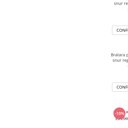
snur re
CONF
Bratara p
snur reg
CONF
Colier 
-10%
254,0