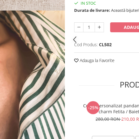
IN STOC
Durata de livrare:
Această bijuteri
ADAUG
Cod Produs:
CL502
Adauga la Favorite
PROD
Colier personalizat pandan
-25%
charm Fetita / Baiet
280,00 RON
210,00 