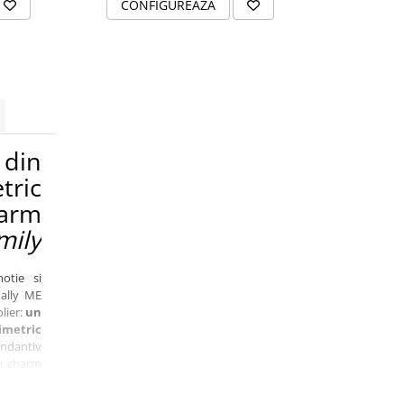
CONFIGUREAZA
CONFI
din
tric
arm
mily
otie si
nally ME
lier:
un
metric
dantiv
n charm
mioara;
 cm.