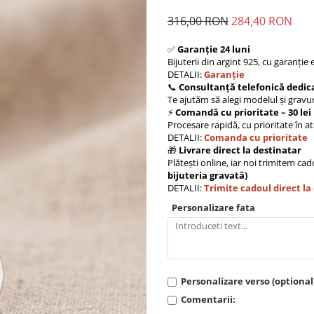
316,00 RON
284,40 RON
✅
Garanție 24 luni
Bijuterii din argint 925, cu garanție 
DETALII:
Garanție
📞
Consultanță telefonică dedica
Te ajutăm să alegi modelul și gravur
⚡
Comandă cu prioritate – 30 lei
Procesare rapidă, cu prioritate în a
DETALII:
Comanda cu prioritate
🎁
Livrare direct la destinatar
Plătești online, iar noi trimitem ca
bijuteria gravată)
DETALII:
Trimite cadoul direct la
Personalizare fata
Personalizare verso (optional
Comentarii: