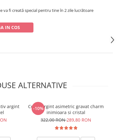
e va fi creată special pentru tine în 2 zile lucrătoare
A IN COS
USE ALTERNATIVE
tiv argint
Colier argint asimetric gravat charm
Colier argint 
-10%
-10%
el
inimioara si cristal
270,0
RON
322,00 RON
289,80 RON