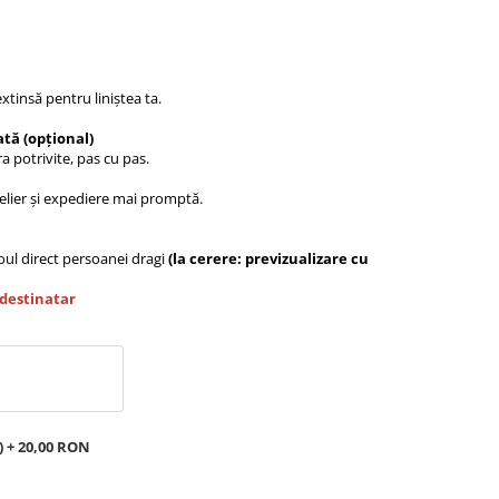
extinsă pentru liniștea ta.
tă (opțional)
a potrivite, pas cu pas.
telier și expediere mai promptă.
doul direct persoanei dragi
(la cerere: previzualizare cu
 destinatar
) + 20,00 RON