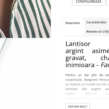
CONFIGUREAZA
Caracteristici
Descriere
Review-uri
(10)
Lantisor 
argint asime
gravat, ch
inimioara -
Fa
Pentru un dar plin de em
creativitate, designerii Perso
au realizat un model nou de co
lantisor din argint asi
alcatuit dintr-un pan
cu diametrul de 17 mm si u
delicat in forma de ini
VEZI MAI MULT
lungimea colierului este de 47