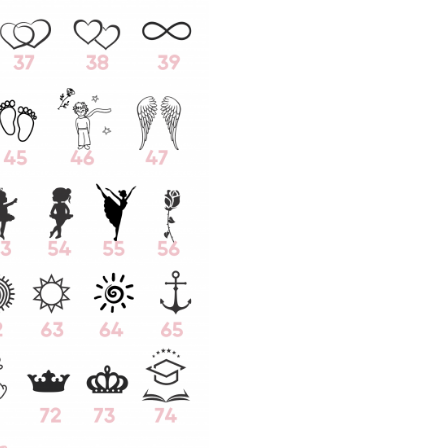
crea o bijuterie unicat, o ami
nepretuit pentru o viata! D
mai multe modele de coli
argint personalizate
AICI
!