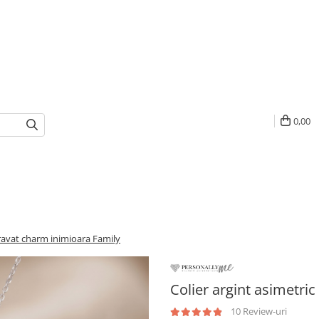
0,00
gravat charm inimioara Family
Colier argint asimetri
10 Review-uri