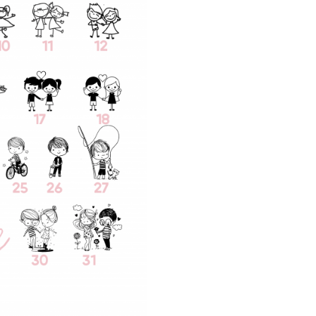
inscriptionate cu cea m
tehnica de gravura laser. Grav
imprimata adanc, astfel ea 
sterge niciodata de pe bijuteri
anii de experienta am s
materialele folosite si tehn
productie, astfel incat sa va 
de o bijuterie de cea m
calitate.
Caracteristici
lantisor 
argint asime
gravat, ch
inimioara
MATERIAL: Argint 925
DIMENSIUNE PANDANTIV: 17
DIMENSIUNE LANT: 47 cm
Personalizeaza acest minunat 
din argint asimetric, iar noi