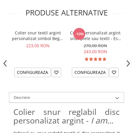
PRODUSE ALTERNATIVE
Colier snur textil argint
Colier personalizat argint
Co
-10%
personalizat simbol Begin
snur piele sau textil - Esti
Anew
parte din noi...
223,00 RON
270,00 RON
243,00 RON
CONFIGUREAZA
CONFIGUREAZA
Descriere
Colier snur reglabil disc
personalizat argint -
I am...