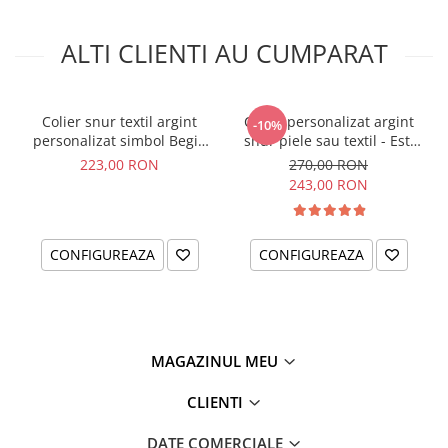
ALTI CLIENTI AU CUMPARAT
Colier snur textil argint
Colier personalizat argint
-10%
personalizat simbol Begin
snur piele sau textil - Esti
Anew
parte din noi...
223,00 RON
270,00 RON
243,00 RON
CONFIGUREAZA
CONFIGUREAZA
MAGAZINUL MEU
CLIENTI
DATE COMERCIALE