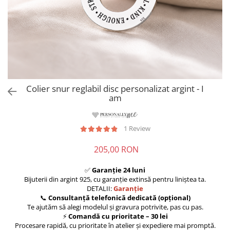
Colier snur reglabil disc personalizat argint - I
am
1 Review
205,00 RON
✅
Garanție 24 luni
Bijuterii din argint 925, cu garanție extinsă pentru liniștea ta.
DETALII:
Garanție
📞
Consultanță telefonică dedicată (opțional)
Te ajutăm să alegi modelul și gravura potrivite, pas cu pas.
⚡
Comandă cu prioritate – 30 lei
Procesare rapidă, cu prioritate în atelier și expediere mai promptă.