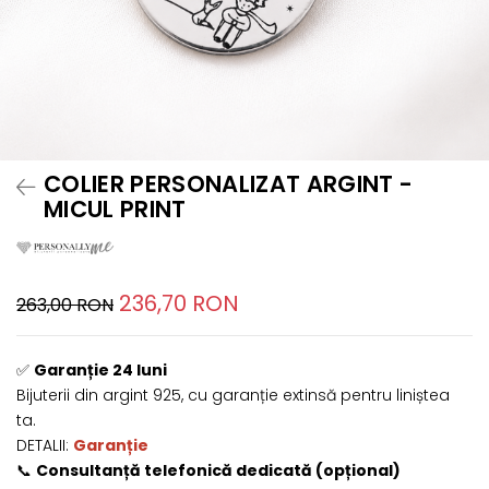
COLIER PERSONALIZAT ARGINT -
MICUL PRINT
236,70 RON
263,00 RON
✅
Garanție 24 luni
Bijuterii din argint 925, cu garanție extinsă pentru liniștea
ta.
DETALII:
Garanție
📞
Consultanță telefonică dedicată (opțional)