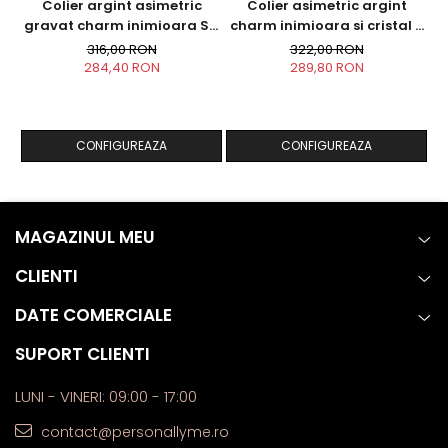
Colier argint asimetric
Colier asimetric argint
C
gravat charm inimioara Sa
charm inimioara si cristal -
nu uiti...
Follow your Dreams
316,00 RON
322,00 RON
284,40 RON
289,80 RON
CONFIGUREAZA
CONFIGUREAZA
MAGAZINUL MEU
CLIENTI
DATE COMERCIALE
SUPORT CLIENTI
LUNI - VINERI: 09:00 - 17:00
contact@personallyme.ro