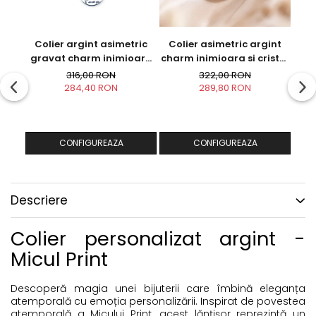
Colier argint asimetric
Colier asimetric argint
Coli
gravat charm inimioara
charm inimioara si cristal
Sa nu uiti...
- Follow your Dreams
316,00 RON
322,00 RON
284,40 RON
289,80 RON
CONFIGUREAZA
CONFIGUREAZA
Descriere
Colier personalizat argint -
Micul Print
Descoperă magia unei bijuterii care îmbină eleganța
atemporală cu emoția personalizării. Inspirat de povestea
atemporală a Micului Prinț, acest lănțișor reprezintă un