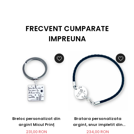
Caracteristici colier
personalizat argint - Micul
Print
FRECVENT CUMPARATE
MATERIAL: Argint 925
DIMENSIUNE PANDANTIV: 20mm
IMPREUNA
DIMENSIUNE LANT: 40 sau 45cm
MATERIAL CRISTAL: swarovski
LI
Breloc personalizat din
Bratara personalizata
B
argint Micul Prinț
argint, snur impletit din
piele Micul Print
231,00 RON
234,00 RON