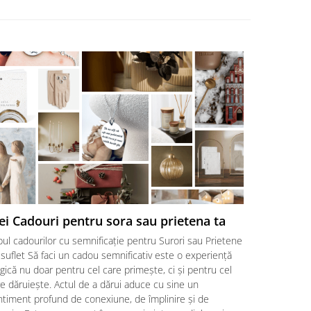
ei Cadouri pentru sora sau prietena ta
Cadouri p
surori ♥
ul cadourilor cu semnificație pentru Surori sau Prietene
Cele mai bun
suflet Să faci un cadou semnificativ este o experiență
putem trăi, 
ică nu doar pentru cel care primește, ci și pentru cel
noastră pent
e dăruiește. Actul de a dărui aduce cu sine un
cele mai mul
ntiment profund de conexiune, de împlinire și de