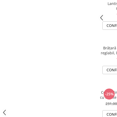
Lantis
CONF
Brățară
reglabil,
Are the
CONF
Colier di
-25%
cu talpit
231,0
CONF