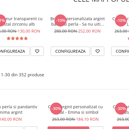
er snur transparent cu
Bratara personalizata argint
Colier ar
1%
-10%
-10%
cristal zirconiu alb
banut si perla - Sa nu uiti...
L
8,00 RON
130,00 RON
280,00 RON
252,00 RON
263,00
NFIGUREAZA
CONFIGUREAZA
CONFI
1-
30
din
352
produse
u perla si pandantiv
Colier argint personalizat cu
Colier a
-30%
-30%
inima argint
cristal - Emma si simbol
crist
140,00 RON
263,00 RON
184,10 RON
263,0