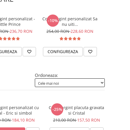
gint personalizat -
Colier argint personalizat Sa
Colier argin
-10%
ittle Prince
nu uiti...
gravat cu S
 RON
236,70 RON
254,00 RON
228,60 RON
185,
GUREAZA
CONFIGUREAZA
CONFIGUR
Ordoneaza:
rgint personalizat cu
Colier argint placuta gravata
-25%
al - Eric si simbol
si Cristal
0 RON
184,10 RON
210,00 RON
157,50 RON