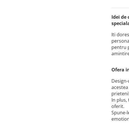
Idei de
special
Iti dore
personal
pentru p
amintir
Ofera i
Design-u
acestea
prieteni
In plus,
oferit.
Spune-le
emotion