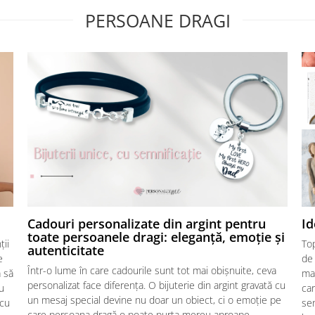
PERSOANE DRAGI
Cadouri personalizate din argint pentru
Id
toate persoanele dragi: eleganță, emoție și
ții
Top
autenticitate
e
de 
Într-o lume în care cadourile sunt tot mai obișnuite, ceva
ă să
mag
personalizat face diferența. O bijuterie din argint gravată cu
u
car
un mesaj special devine nu doar un obiect, ci o emoție pe
 cu
se
care persoana dragă o poate purta mereu aproape.