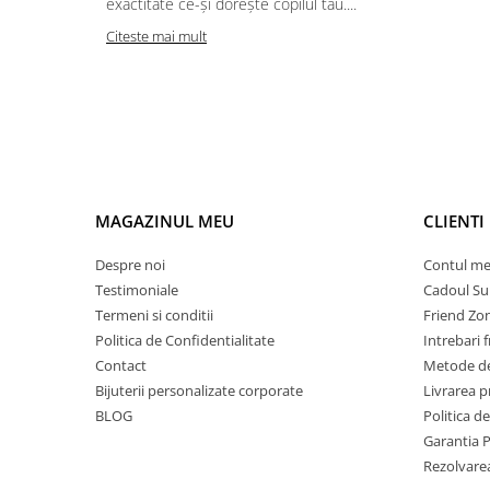
exactitate ce-și dorește copilul tău....
Citeste mai mult
MAGAZINUL MEU
CLIENTI
Despre noi
Contul m
Testimoniale
Cadoul Su
Termeni si conditii
Friend Zo
Politica de Confidentialitate
Intrebari 
Contact
Metode de
Bijuterii personalizate corporate
Livrarea 
BLOG
Politica d
Garantia 
Rezolvare