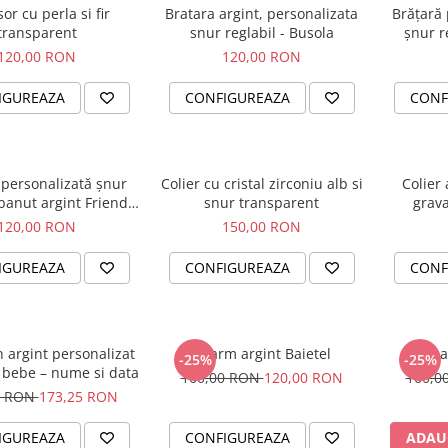
or cu perla si fir
Bratara argint, personalizata
Brățară 
transparent
snur reglabil - Busola
șnur r
120,00 RON
120,00 RON
IGUREAZA
CONFIGUREAZA
CONF
 personalizată șnur
Colier cu cristal zirconiu alb si
Colier 
 banut argint Friends
snur transparent
grava
 Family You Choose
120,00 RON
150,00 RON
IGUREAZA
CONFIGUREAZA
CONF
n argint personalizat
Charm argint Baietel
Cha
-25%
-25%
e bebe – nume si data
160,00 RON
120,00 RON
160,0
0 RON
173,25 RON
IGUREAZA
CONFIGUREAZA
ADAU