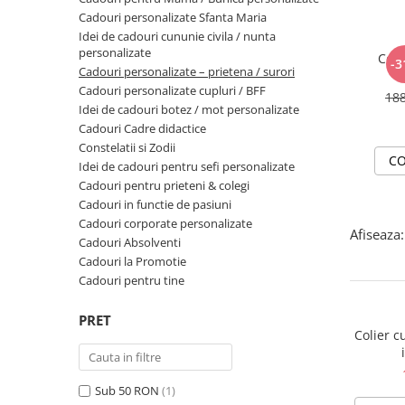
Cadouri personalizate Sfanta Maria
Idei de cadouri cununie civila / nunta
personalizate
Coli
-3
Cadouri personalizate – prietena / surori
Cadouri personalizate cupluri / BFF
18
Idei de cadouri botez / mot personalizate
Cadouri Cadre didactice
Constelatii si Zodii
CO
Idei de cadouri pentru sefi personalizate
Cadouri pentru prieteni & colegi
Cadouri in functie de pasiuni
Cadouri corporate personalizate
Afiseaza:
Cadouri Absolventi
Cadouri la Promotie
Cadouri pentru tine
PRET
Colier c
Sub 50 RON
(1)