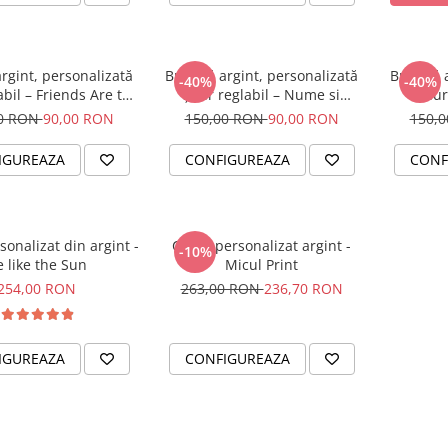
rgint, personalizată
Brățară argint, personalizată
Brățară 
-40%
-40%
abil – Friends Are the
șnur reglabil – Nume si
șnur
ily You Choose
Fluturas
00 RON
90,00 RON
150,00 RON
90,00 RON
150,
IGUREAZA
CONFIGUREAZA
CONF
sonalizat din argint -
Colier personalizat argint -
-10%
 like the Sun
Micul Print
254,00 RON
263,00 RON
236,70 RON
IGUREAZA
CONFIGUREAZA