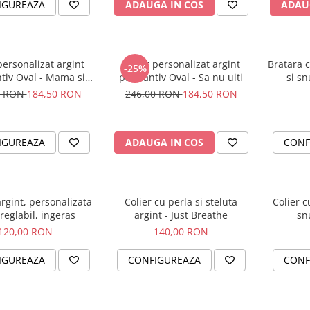
IGUREAZA
ADAUGA IN COS
ADAU
personalizat argint
Colier personalizat argint
Bratara 
-25%
tiv Oval - Mama si
pandantiv Oval - Sa nu uiti
si sn
Bebelus
0 RON
184,50 RON
246,00 RON
184,50 RON
IGUREAZA
ADAUGA IN COS
CONF
rgint, personalizata
Colier cu perla si steluta
Colier c
reglabil, ingeras
argint - Just Breathe
sn
120,00 RON
140,00 RON
IGUREAZA
CONFIGUREAZA
CONF