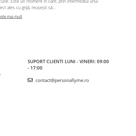
surorile, ce
urie. Este un moment în care, prin intermediul unui
haine și ami
ect ales cu grijă, reușești să...
oferă iubire,
este mai mult
Citeste mai m
SUPORT CLIENTI
LUNI - VINERI: 09:00
- 17:00
L
contact@personallyme.ro