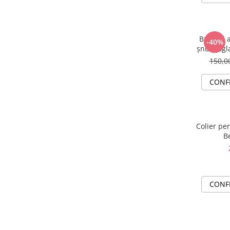
Brățară a
-40%
șnur regl
Fam
150,
CONF
Colier per
Be
CONF