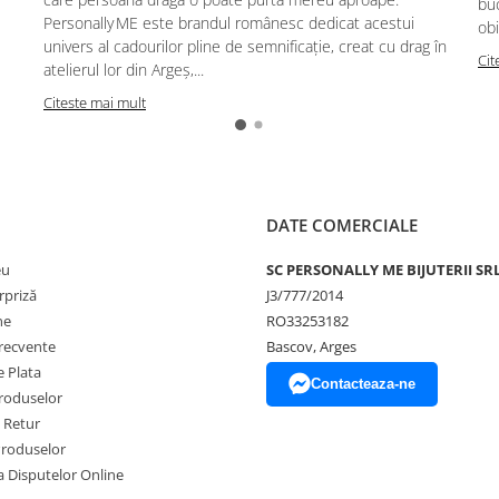
buc
Personally ME este brandul românesc dedicat acestui
obi
univers al cadourilor pline de semnificație, creat cu drag în
Cit
atelierul lor din Argeș,...
Citeste mai mult
DATE COMERCIALE
eu
SC PERSONALLY ME BIJUTERII SR
rpriză
J3/777/2014
ne
RO33253182
frecvente
Bascov, Arges
 Plata
Contacteaza-ne
produselor
e Retur
Produselor
a Disputelor Online