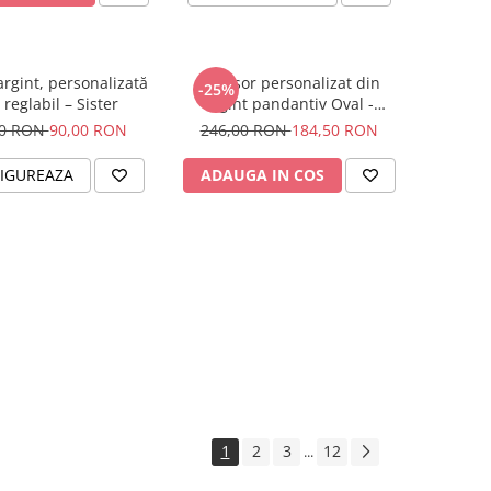
argint, personalizată
Lantisor personalizat din
-25%
 reglabil – Sister
argint pandantiv Oval -
Catwoman
00 RON
90,00 RON
246,00 RON
184,50 RON
IGUREAZA
ADAUGA IN COS
1
2
3
12
...