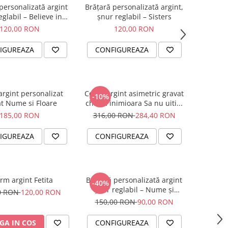
personalizată argint
Brățară personalizată argint,
eglabil – Believe in
șnur reglabil – Sisters
Yourself
120,00 RON
120,00 RON
IGUREAZA
CONFIGUREAZA
argint personalizat
Colier argint asimetric gravat
-10%
t Nume si Floare
charm inimioara Sa nu uiti...
185,00 RON
316,00 RON
284,40 RON
IGUREAZA
CONFIGUREAZA
rm argint Fetita
Brățară personalizată argint
-40%
șnur reglabil – Nume și
0 RON
120,00 RON
Simbol Bebeluș
150,00 RON
90,00 RON
GA IN COS
CONFIGUREAZA