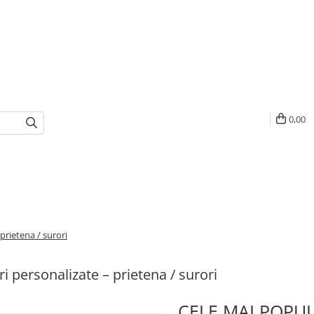
0,00
prietena / surori
i personalizate – prietena / surori
CELE MAI POPU