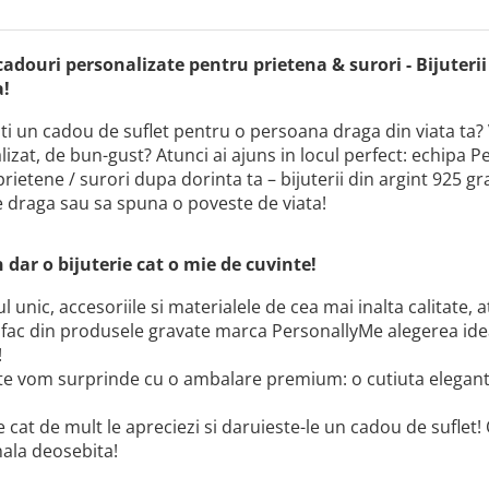
 cadouri personalizate pentru prietena & surori - Bijuter
a!
sti un cadou de suflet pentru o persoana draga din viata ta
izat, de bun-gust? Atunci ai ajuns in locul perfect: echipa 
rietene / surori dupa dorinta ta – bijuterii din argint 925 g
e draga sau sa spuna o poveste de viata!
n dar o bijuterie cat o mie de cuvinte!
l unic, accesoriile si materialele de cea mai inalta calitate, a
 fac din produsele gravate marca PersonallyMe alegerea ide
!
 te vom surprinde cu o ambalare premium: o cutiuta eleganta
 cat de mult le apreciezi si daruieste-le un cadou de suflet! 
ala deosebita!