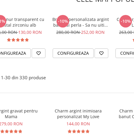
er snur transparent cu
Bratara personalizata argint
Colier ar
1%
-10%
-10%
cristal zirconiu alb
banut si perla - Sa nu uiti...
L
8,00 RON
130,00 RON
280,00 RON
252,00 RON
263,00
NFIGUREAZA
CONFIGUREAZA
CONFI
1-
30
din
330
produse
argint gravat pentru
Charm argint inimioara
Charm a
Mama
personalizat My Love
banut C
279,00 RON
144,00 RON