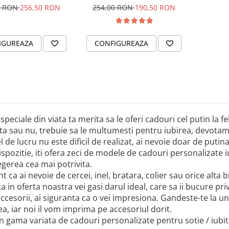
& Cristal
cu tine
0 RON
256,50 RON
254,00 RON
190,50 RON
IGUREAZA
CONFIGUREAZA
speciale din viata ta merita sa le oferi cadouri cel putin la f
a sau nu, trebuie sa le multumesti pentru iubirea, devotamen
l de lucru nu este dificil de realizat, ai nevoie doar de putina
ispozitie, iti ofera zeci de modele de cadouri personalizate iub
legerea cea mai potrivita.
nt ca ai nevoie de cercei, inel, bratara, colier sau orice alta 
a in oferta noastra vei gasi darul ideal, care sa ii bucure pri
ccesorii, ai siguranta ca o vei impresiona. Gandeste-te la 
a, iar noi il vom imprima pe accesoriul dorit.
n gama variata de cadouri personalizate pentru sotie / iubi