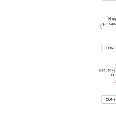
Happ
persona
impl
CONF
Beauty - 
flu
CONF