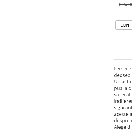
285,0
CONF
Femeile 
deosebit
Un astfe
pus la d
sa iei a
Indifere
sigurant
aceste a
despre e
Alege di