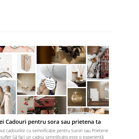
ei Cadouri pentru sora sau prietena ta
Cadouri p
surori ♥
ul cadourilor cu semnificație pentru Surori sau Prietene
Cele mai bun
suflet Să faci un cadou semnificativ este o experiență