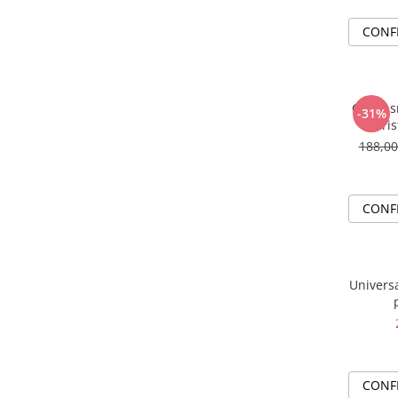
CONF
Colier 
-31%
cris
188,0
CONF
Universa
CONF