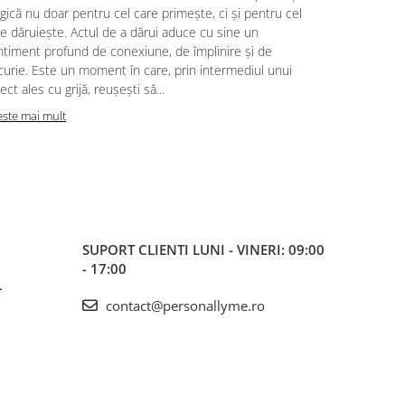
putem trăi, 
ică nu doar pentru cel care primește, ci și pentru cel
noastră pent
e dăruiește. Actul de a dărui aduce cu sine un
cele mai mul
ntiment profund de conexiune, de împlinire și de
surorile, ce
urie. Este un moment în care, prin intermediul unui
haine și ami
ect ales cu grijă, reușești să...
oferă iubire,
este mai mult
Citeste mai m
SUPORT CLIENTI
LUNI - VINERI: 09:00
- 17:00
L
contact@personallyme.ro