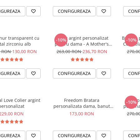
IGUREAZA
CONFIGUREAZA
CONF
snur transparent cu
Colier argint personalizat
Bratara 
-10%
-10%
tal zirconiu alb
pentru dama - A Mother's
Constela
Love
pentru 
0 RON
130,00 RON
263,00 RON
236,70 RON
270,0
IGUREAZA
CONFIGUREAZA
CONF
l Love Colier argint
Freedom Bratara
Happ
-10%
personalizat
personalizata dama, banut
persona
argint, snur reglabil
229,00 RON
173,00 RON
270,0
IGUREAZA
CONFIGUREAZA
CONF