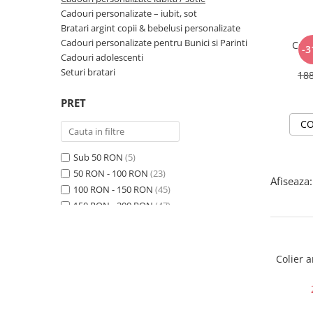
Cadouri personalizate – iubit, sot
Bratari argint copii & bebelusi personalizate
Cadouri personalizate pentru Bunici si Parinti
Coli
-3
Cadouri adolescenti
Seturi bratari
18
PRET
CO
Sub 50 RON
(5)
50 RON - 100 RON
(23)
Afiseaza:
100 RON - 150 RON
(45)
150 RON - 200 RON
(47)
200 RON - 250 RON
(89)
250 RON - 300 RON
(86)
300 RON - 400 RON
(31)
Colier 
400 RON - 500 RON
(5)
500 RON - 750 RON
(2)