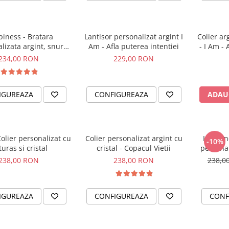
iness - Bratara
Lantisor personalizat argint I
Colier ar
lizata argint, snur
Am - Afla puterea intentiei
- I Am - 
etit piele simbol
234,00 RON
229,00 RON
IGUREAZA
CONFIGUREAZA
ADAU
Colier personalizat cu
Colier personalizat argint cu
I am En
-10%
turas si cristal
cristal - Copacul Vietii
personal
238,00 RON
238,00 RON
238,0
IGUREAZA
CONFIGUREAZA
CONF