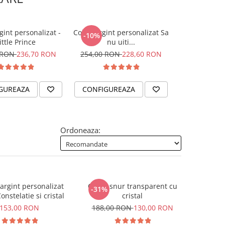
gint personalizat -
Colier argint personalizat Sa
Colier argin
-10%
ittle Prince
nu uiti...
gravat cu S
 RON
236,70 RON
254,00 RON
228,60 RON
185,
GUREAZA
CONFIGUREAZA
CONFIGUR
Ordoneaza:
rgint personalizat
Colier snur transparent cu
-31%
onstelatie si cristal
cristal
153,00 RON
188,00 RON
130,00 RON