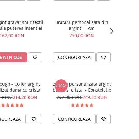
gint gravat snur textil
Bratara personalizata din
Afla puterea intentiei
argint - I Am
162,00 RON
270,00 RON
GA IN COS
CONFIGUREAZA
ough - Colier argint
Bratara personalizata argint
-10%
izat dama cu cristal
banut si cristal - Constelatie
0 RON
214,20 RON
277,00 RON
249,30 RON
IGUREAZA
CONFIGUREAZA