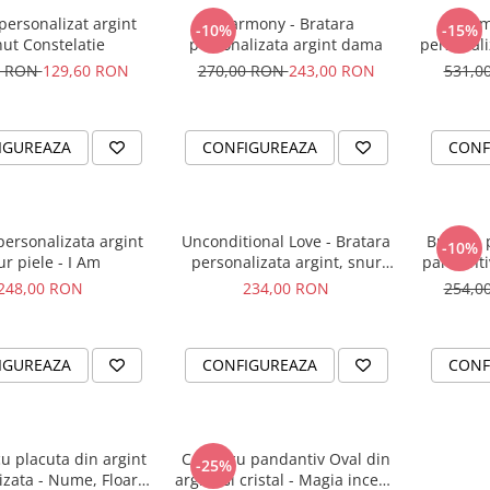
ersonalizat argint
Harmony - Bratara
Harm
-10%
-15%
ut Constelatie
personalizata argint dama
personali
0 RON
129,60 RON
270,00 RON
243,00 RON
531,0
IGUREAZA
CONFIGUREAZA
CONF
personalizata argint
Unconditional Love - Bratara
Bratara 
-10%
ur piele - I Am
personalizata argint, snur
pandanti
impletit piele
248,00 RON
234,00 RON
254,0
IGUREAZA
CONFIGUREAZA
CONF
u placuta din argint
Colier cu pandantiv Oval din
-25%
izata - Nume, Floare
argint si cristal - Magia incepe