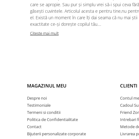
care se apropie. Sau pur și simplu vrei să-i spui ceva făr
găsești cuvintele. Articolul acesta e pentru tine,nu pentr
el. Există un moment în care îți dai seama că nu mai știi
exactitate ce-și dorește copilul tău....
Citeste mai mult
MAGAZINUL MEU
CLIENTI
Despre noi
Contul m
Testimoniale
Cadoul Su
Termeni si conditii
Friend Zo
Politica de Confidentialitate
Intrebari 
Contact
Metode de
Bijuterii personalizate corporate
Livrarea 