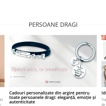
PERSOANE DRAGI
Cadouri personalizate din argint pentru
Id
toate persoanele dragi: eleganță, emoție și
ții
Top
autenticitate
e
de 