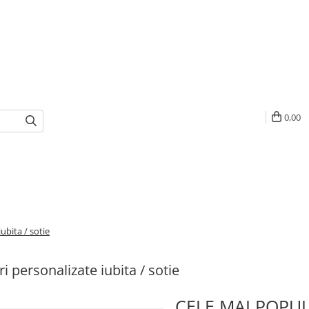
0,00
ubita / sotie
i personalizate iubita / sotie
CELE MAI POPU