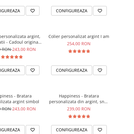
IGUREAZA
CONFIGUREAZA
personalizata argint,
Colier personalizat argint I am
tii - Cadoul original
254,00 RON
sora sau prietena ta
0 RON
243,00 RON
IGUREAZA
CONFIGUREAZA
iness - Bratara
Happiness - Bratara
lizata argint simbol
personalizata din argint, snur
dublu piele, simbol
0 RON
243,00 RON
239,00 RON
IGUREAZA
CONFIGUREAZA