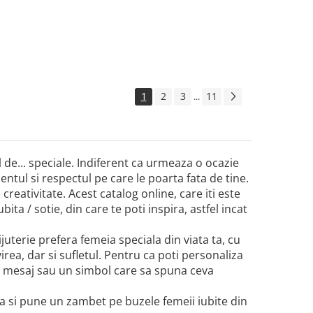
1
2
3
11
...
el de... speciale. Indiferent ca urmeaza o ocazie
tul si respectul pe care le poarta fata de tine.
 creativitate. Acest catalog online, care iti este
ita / sotie, din care te poti inspira, astfel incat
bijuterie prefera femeia speciala din viata ta, cu
virea, dar si sufletul. Pentru ca poti personaliza
un mesaj sau un simbol care sa spuna ceva
ta si pune un zambet pe buzele femeii iubite din