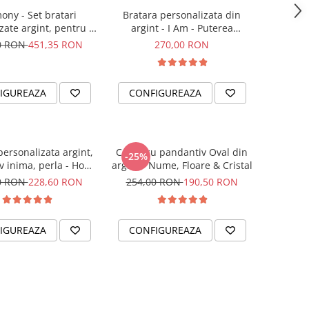
ony - Set bratari
Bratara personalizata din
zate argint, pentru el
argint - I Am - Puterea
si ea
intentiei la mana ta
0 RON
451,35 RON
270,00 RON
IGUREAZA
CONFIGUREAZA
personalizata argint,
Colier cu pandantiv Oval din
-25%
v inima, perla - Hope
argint - Nume, Floare & Cristal
& Faith
0 RON
228,60 RON
254,00 RON
190,50 RON
IGUREAZA
CONFIGUREAZA