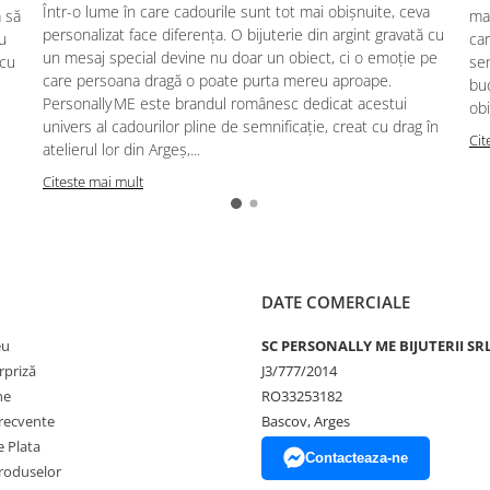
Într-o lume în care cadourile sunt tot mai obișnuite, ceva
ă să
mag
personalizat face diferența. O bijuterie din argint gravată cu
u
car
un mesaj special devine nu doar un obiect, ci o emoție pe
 cu
se
care persoana dragă o poate purta mereu aproape.
buc
Personally ME este brandul românesc dedicat acestui
obi
univers al cadourilor pline de semnificație, creat cu drag în
Cit
atelierul lor din Argeș,...
Citeste mai mult
DATE COMERCIALE
eu
SC PERSONALLY ME BIJUTERII SR
rpriză
J3/777/2014
ne
RO33253182
frecvente
Bascov, Arges
 Plata
Contacteaza-ne
produselor