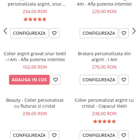
personalizata argint, snur
Am - Afla puterea intentiei
impletit piele simbol
234,00 RON
229,00 RON
CONFIGUREAZA
CONFIGUREAZA
Colier argint gravat snur textil
Bratara personalizata din
- I Am - Afla puterea intentiei
argint - I Am
162,00 RON
270,00 RON
ADAUGA IN COS
CONFIGUREAZA
Beauty - Colier personalizat
Colier personalizat argint cu
cu fluturas si cristal
cristal - Copacul Vietii
238,00 RON
238,00 RON
CONFIGUREAZA
CONFIGUREAZA