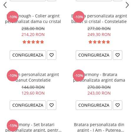
I am Enough - Colier argint
Bratara personalizata argint
-10%
-10%
personalizat dama cu cristal
banut si cristal - Constelatie
238,00 RON
277,00 RON
214,20 RON
249,30 RON
CONFIGUREAZA
CONFIGUREAZA
Charm personalizat argint
Harmony - Bratara
-10%
-10%
banut Constelatie
personalizata argint dama
144,00 RON
270,00 RON
129,60 RON
243,00 RON
CONFIGUREAZA
CONFIGUREAZA
Harmony - Set bratari
Bratara personalizata din
-15%
personalizate argint, pentru
argint - I Am - Puterea