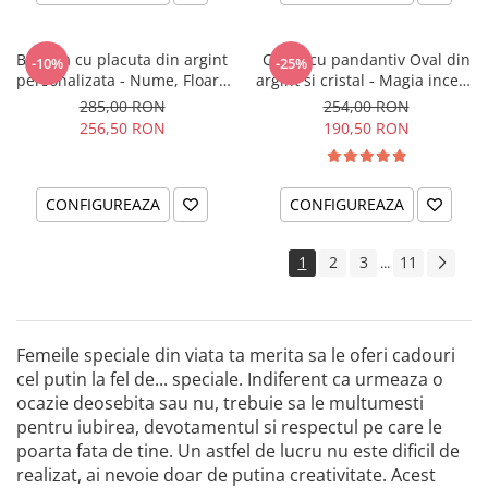
Bratara cu placuta din argint
Colier cu pandantiv Oval din
-10%
-25%
personalizata - Nume, Floare
argint si cristal - Magia incepe
& Cristal
cu tine
285,00 RON
254,00 RON
256,50 RON
190,50 RON
CONFIGUREAZA
CONFIGUREAZA
1
2
3
11
...
Femeile speciale din viata ta merita sa le oferi cadouri
cel putin la fel de... speciale. Indiferent ca urmeaza o
ocazie deosebita sau nu, trebuie sa le multumesti
pentru iubirea, devotamentul si respectul pe care le
poarta fata de tine. Un astfel de lucru nu este dificil de
realizat, ai nevoie doar de putina creativitate. Acest