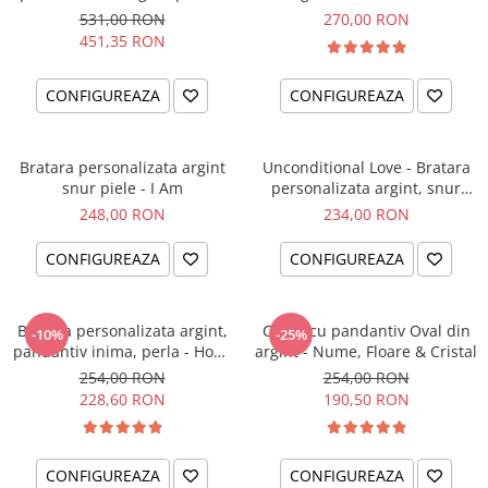
el si ea
intentiei la mana ta
531,00 RON
270,00 RON
451,35 RON
CONFIGUREAZA
CONFIGUREAZA
Bratara personalizata argint
Unconditional Love - Bratara
snur piele - I Am
personalizata argint, snur
impletit piele
248,00 RON
234,00 RON
CONFIGUREAZA
CONFIGUREAZA
Bratara personalizata argint,
Colier cu pandantiv Oval din
-10%
-25%
pandantiv inima, perla - Hope
argint - Nume, Floare & Cristal
& Faith
254,00 RON
254,00 RON
228,60 RON
190,50 RON
CONFIGUREAZA
CONFIGUREAZA