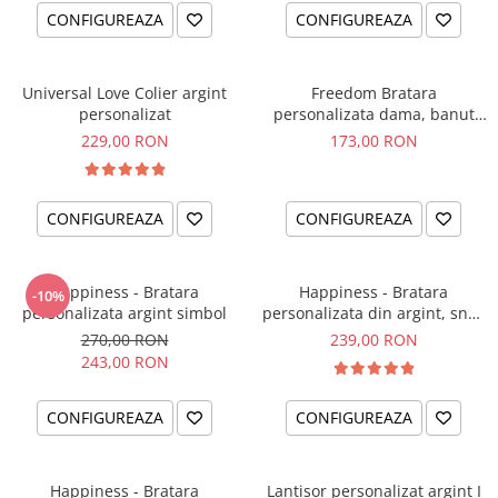
CONFIGUREAZA
CONFIGUREAZA
Universal Love Colier argint
Freedom Bratara
personalizat
personalizata dama, banut
argint, snur reglabil
229,00 RON
173,00 RON
CONFIGUREAZA
CONFIGUREAZA
Happiness - Bratara
Happiness - Bratara
-10%
personalizata argint simbol
personalizata din argint, snur
dublu piele, simbol
270,00 RON
239,00 RON
243,00 RON
CONFIGUREAZA
CONFIGUREAZA
Happiness - Bratara
Lantisor personalizat argint I