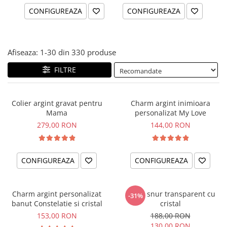
CONFIGUREAZA
CONFIGUREAZA
Afiseaza:
1-
30
din
330
produse
FILTRE
Colier argint gravat pentru
Charm argint inimioara
Mama
personalizat My Love
279,00 RON
144,00 RON
CONFIGUREAZA
CONFIGUREAZA
Charm argint personalizat
Colier snur transparent cu
-31%
banut Constelatie si cristal
cristal
153,00 RON
188,00 RON
130,00 RON