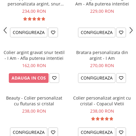
personalizata argint, snur
Am - Afla puterea intentiei
impletit piele simbol
234,00 RON
229,00 RON
CONFIGUREAZA
CONFIGUREAZA
Colier argint gravat snur textil
Bratara personalizata din
- I Am - Afla puterea intentiei
argint - I Am
162,00 RON
270,00 RON
ADAUGA IN COS
CONFIGUREAZA
Beauty - Colier personalizat
Colier personalizat argint cu
cu fluturas si cristal
cristal - Copacul Vietii
238,00 RON
238,00 RON
CONFIGUREAZA
CONFIGUREAZA