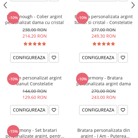
I am Enough - Colier argint
Bratara personalizata argint
-10%
-10%
personalizat dama cu cristal
banut si cristal - Constelatie
238,00 RON
277,00 RON
214,20 RON
249,30 RON
CONFIGUREAZA
CONFIGUREAZA
Charm personalizat argint
Harmony - Bratara
-10%
-10%
banut Constelatie
personalizata argint dama
144,00 RON
270,00 RON
129,60 RON
243,00 RON
CONFIGUREAZA
CONFIGUREAZA
Harmony - Set bratari
Bratara personalizata din
-15%
personalizate argint, pentru
argint - I Am - Puterea