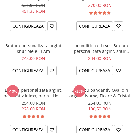
el si ea
intentiei la mana ta
531,00 RON
270,00 RON
451,35 RON
CONFIGUREAZA
CONFIGUREAZA
Bratara personalizata argint
Unconditional Love - Bratara
snur piele - I Am
personalizata argint, snur
impletit piele
248,00 RON
234,00 RON
CONFIGUREAZA
CONFIGUREAZA
Bratara personalizata argint,
Colier cu pandantiv Oval din
-10%
-25%
pandantiv inima, perla - Hope
argint - Nume, Floare & Cristal
& Faith
254,00 RON
254,00 RON
228,60 RON
190,50 RON
CONFIGUREAZA
CONFIGUREAZA