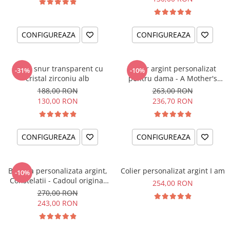
CONFIGUREAZA
CONFIGUREAZA
Colier snur transparent cu
Colier argint personalizat
-31%
-10%
cristal zirconiu alb
pentru dama - A Mother's
Love
188,00 RON
263,00 RON
130,00 RON
236,70 RON
CONFIGUREAZA
CONFIGUREAZA
Bratara personalizata argint,
Colier personalizat argint I am
-10%
Constelatii - Cadoul original
254,00 RON
pentru sora sau prietena ta
270,00 RON
243,00 RON