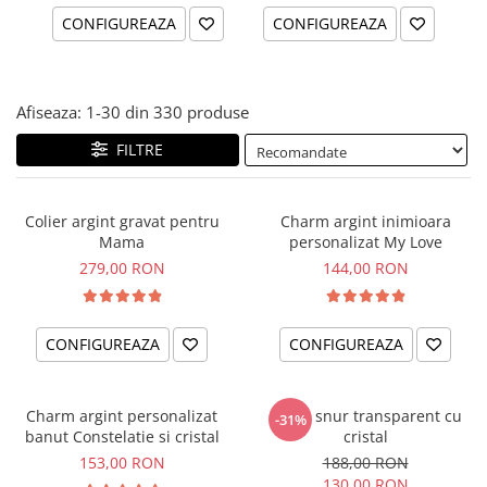
CONFIGUREAZA
CONFIGUREAZA
Afiseaza:
1-
30
din
330
produse
FILTRE
Colier argint gravat pentru
Charm argint inimioara
Mama
personalizat My Love
279,00 RON
144,00 RON
CONFIGUREAZA
CONFIGUREAZA
Charm argint personalizat
Colier snur transparent cu
-31%
banut Constelatie si cristal
cristal
153,00 RON
188,00 RON
130,00 RON