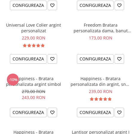
CONFIGUREAZA
CONFIGUREAZA
Universal Love Colier argint
Freedom Bratara
personalizat
personalizata dama, banut
argint, snur reglabil
229,00 RON
173,00 RON
CONFIGUREAZA
CONFIGUREAZA
Happiness - Bratara
Happiness - Bratara
-10%
personalizata argint simbol
personalizata din argint, snur
dublu piele, simbol
270,00 RON
239,00 RON
243,00 RON
CONFIGUREAZA
CONFIGUREAZA
Happiness - Bratara
Lantisor personalizat argint I