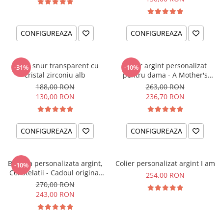
CONFIGUREAZA
CONFIGUREAZA
Colier snur transparent cu
Colier argint personalizat
-31%
-10%
cristal zirconiu alb
pentru dama - A Mother's
Love
188,00 RON
263,00 RON
130,00 RON
236,70 RON
CONFIGUREAZA
CONFIGUREAZA
Bratara personalizata argint,
Colier personalizat argint I am
-10%
Constelatii - Cadoul original
254,00 RON
pentru sora sau prietena ta
270,00 RON
243,00 RON