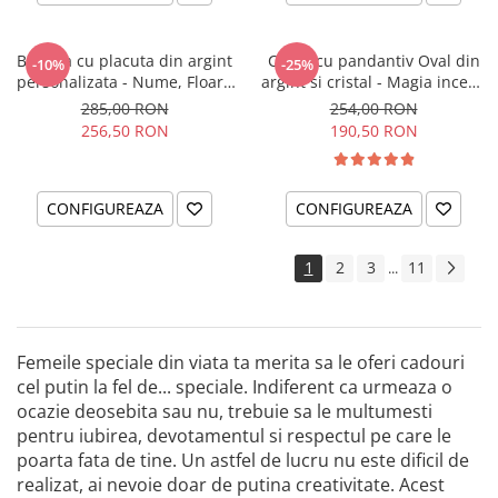
Bratara cu placuta din argint
Colier cu pandantiv Oval din
-10%
-25%
personalizata - Nume, Floare
argint si cristal - Magia incepe
& Cristal
cu tine
285,00 RON
254,00 RON
256,50 RON
190,50 RON
CONFIGUREAZA
CONFIGUREAZA
1
2
3
11
...
Femeile speciale din viata ta merita sa le oferi cadouri
cel putin la fel de... speciale. Indiferent ca urmeaza o
ocazie deosebita sau nu, trebuie sa le multumesti
pentru iubirea, devotamentul si respectul pe care le
poarta fata de tine. Un astfel de lucru nu este dificil de
realizat, ai nevoie doar de putina creativitate. Acest