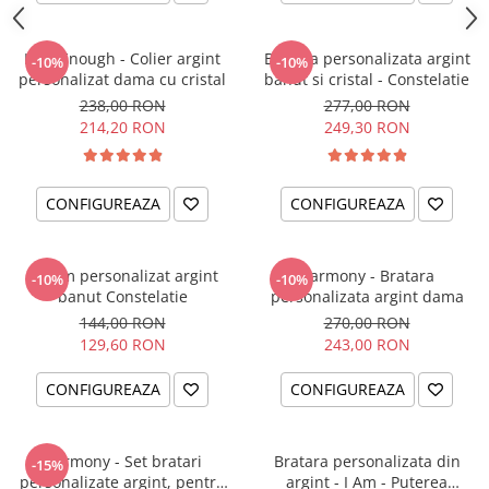
I am Enough - Colier argint
Bratara personalizata argint
-10%
-10%
personalizat dama cu cristal
banut si cristal - Constelatie
238,00 RON
277,00 RON
214,20 RON
249,30 RON
CONFIGUREAZA
CONFIGUREAZA
Charm personalizat argint
Harmony - Bratara
-10%
-10%
banut Constelatie
personalizata argint dama
144,00 RON
270,00 RON
129,60 RON
243,00 RON
CONFIGUREAZA
CONFIGUREAZA
Harmony - Set bratari
Bratara personalizata din
-15%
personalizate argint, pentru
argint - I Am - Puterea