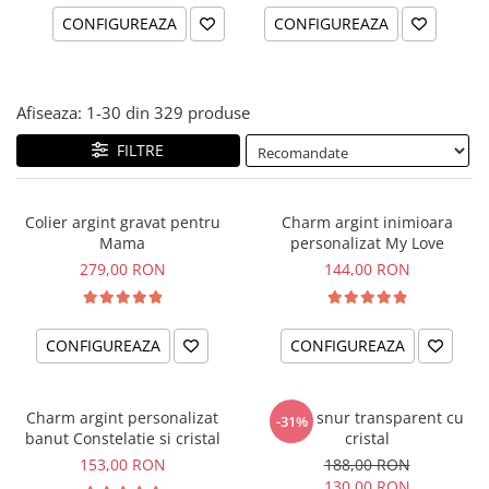
CONFIGUREAZA
CONFIGUREAZA
Afiseaza:
1-
30
din
329
produse
FILTRE
Colier argint gravat pentru
Charm argint inimioara
Mama
personalizat My Love
279,00 RON
144,00 RON
CONFIGUREAZA
CONFIGUREAZA
Charm argint personalizat
Colier snur transparent cu
-31%
banut Constelatie si cristal
cristal
153,00 RON
188,00 RON
130,00 RON