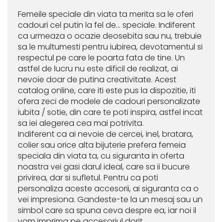
Femeile speciale din viata ta merita sa le oferi
cadouri cel putin la fel de... speciale. Indiferent
ca urmeaza o ocazie deosebita sau nu, trebuie
sa le multumesti pentru iubirea, devotamentul si
respectul pe care le poarta fata de tine. Un
astfel de lucru nu este dificil de realizat, ai
nevoie doar de putina creativitate. Acest
catalog online, care iti este pus la dispozitie, iti
ofera zeci de modele de cadouri personalizate
iubita / sotie, din care te poti inspira, astfel incat
sa iei alegerea cea mai potrivita.
Indiferent ca ai nevoie de cercei, inel, bratara,
colier sau orice alta bijuterie prefera femeia
speciala din viata ta, cu siguranta in oferta
noastra vei gasi darul ideal, care sa ii bucure
privirea, dar si sufletul. Pentru ca poti
personaliza aceste accesorii, ai siguranta ca o
vei impresiona. Gandeste-te la un mesaj sau un
simbol care sa spuna ceva despre ea, iar noi il
vom imprima pe accesoriul dorit.