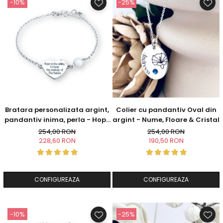
-10%
-25%
Bratara personalizata argint,
Colier cu pandantiv Oval din
pandantiv inima, perla - Hope
argint - Nume, Floare & Cristal
& Faith
254,00 RON
254,00 RON
228,60 RON
190,50 RON
CONFIGUREAZA
CONFIGUREAZA
-10%
-25%