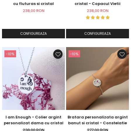
cu fluturas si cristal
cristal - Copacul Vietii
238,00 RON
238,00 RON
CONFIGUREAZA
CONFIGUREAZA
-10%
-10%
I am Enough - Colier argint
Bratara personalizata argint
personalizat dama cu cristal
banut si cristal - Constelatie
238,00 RON
277,00 RON