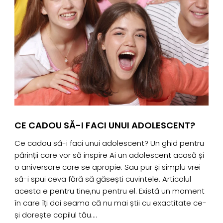
CE CADOU SĂ-I FACI UNUI ADOLESCENT?
Ce cadou să-i faci unui adolescent? Un ghid pentru
părinții care vor să inspire Ai un adolescent acasă și
Î
o aniversare care se apropie. Sau pur și simplu vrei
c
să-i spui ceva fără să găsești cuvintele. Articolul
a
acesta e pentru tine,nu pentru el. Există un moment
u
în care îți dai seama că nu mai știi cu exactitate ce-
p
și dorește copilul tău....
b