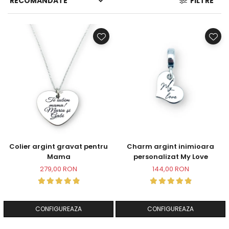
FILTRE
Colier argint gravat pentru
Charm argint inimioara
Mama
personalizat My Love
279,00 RON
144,00 RON
CONFIGUREAZA
CONFIGUREAZA