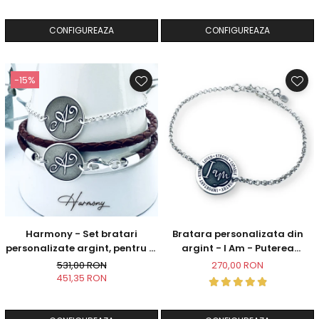
CONFIGUREAZA
CONFIGUREAZA
-15%
Harmony - Set bratari
Bratara personalizata din
personalizate argint, pentru el
argint - I Am - Puterea
si ea
intentiei la mana ta
531,00 RON
270,00 RON
451,35 RON