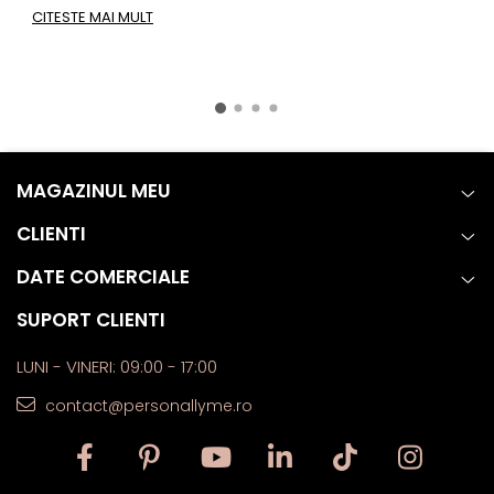
CITESTE MAI MULT
c
a
C
MAGAZINUL MEU
CLIENTI
DATE COMERCIALE
SUPORT CLIENTI
LUNI - VINERI: 09:00 - 17:00
contact@personallyme.ro