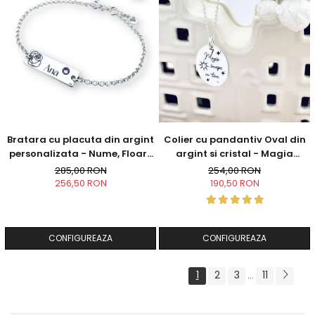
Bratara cu placuta din argint
Colier cu pandantiv Oval din
personalizata - Nume, Floare
argint si cristal - Magia
& Cristal
incepe cu tine
285,00 RON
254,00 RON
256,50 RON
190,50 RON
CONFIGUREAZA
CONFIGUREAZA
1
2
3
11
...