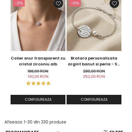
-31%
-10%
-1
Colier snur transparent cu
Bratara personalizata
Coli
cristal zirconiu alb
argint banut si perla - Sa
nu uiti...
188,00 RON
280,00 RON
130,00 RON
252,00 RON
CONFIGUREAZA
CONFIGUREAZA
Afiseaza:
1-
30
din
330
produse