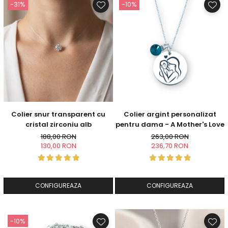
-31%
-10%
Colier snur transparent cu
Colier argint personalizat
cristal zirconiu alb
pentru dama - A Mother's Love
188,00 RON
263,00 RON
130,00 RON
236,70 RON
CONFIGUREAZA
CONFIGUREAZA
-10%