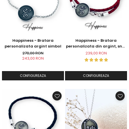
Happiness - Bratara
Happiness - Bratara
personalizata argint simbol
personalizata din argint, snur
dublu piele, simbol
270,00 RON
239,00 RON
243,00 RON
CONFIGUREAZA
CONFIGUREAZA