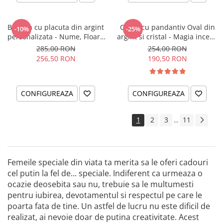
Bratara cu placuta din argint
Colier cu pandantiv Oval din
-10%
-25%
personalizata - Nume, Floare
argint si cristal - Magia incepe
& Cristal
cu tine
285,00 RON
254,00 RON
256,50 RON
190,50 RON
CONFIGUREAZA
CONFIGUREAZA
1
2
3
11
...
Femeile speciale din viata ta merita sa le oferi cadouri
cel putin la fel de... speciale. Indiferent ca urmeaza o
ocazie deosebita sau nu, trebuie sa le multumesti
pentru iubirea, devotamentul si respectul pe care le
poarta fata de tine. Un astfel de lucru nu este dificil de
realizat, ai nevoie doar de putina creativitate. Acest