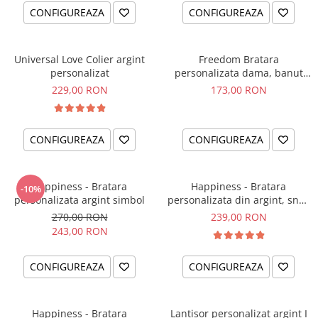
CONFIGUREAZA
CONFIGUREAZA
Universal Love Colier argint
Freedom Bratara
personalizat
personalizata dama, banut
argint, snur reglabil
229,00 RON
173,00 RON
CONFIGUREAZA
CONFIGUREAZA
Happiness - Bratara
Happiness - Bratara
-10%
personalizata argint simbol
personalizata din argint, snur
dublu piele, simbol
270,00 RON
239,00 RON
243,00 RON
CONFIGUREAZA
CONFIGUREAZA
Happiness - Bratara
Lantisor personalizat argint I