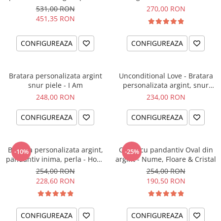
el si ea
intentiei la mana ta
531,00 RON
270,00 RON
451,35 RON
CONFIGUREAZA
CONFIGUREAZA
Bratara personalizata argint
Unconditional Love - Bratara
snur piele - I Am
personalizata argint, snur
impletit piele
248,00 RON
234,00 RON
CONFIGUREAZA
CONFIGUREAZA
Bratara personalizata argint,
Colier cu pandantiv Oval din
-10%
-25%
pandantiv inima, perla - Hope
argint - Nume, Floare & Cristal
& Faith
254,00 RON
254,00 RON
228,60 RON
190,50 RON
CONFIGUREAZA
CONFIGUREAZA