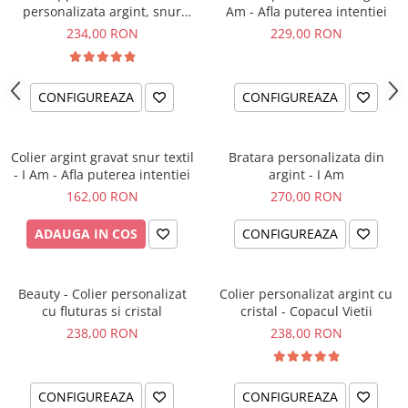
personalizata argint, snur
Am - Afla puterea intentiei
impletit piele simbol
234,00 RON
229,00 RON
CONFIGUREAZA
CONFIGUREAZA
Colier argint gravat snur textil
Bratara personalizata din
- I Am - Afla puterea intentiei
argint - I Am
162,00 RON
270,00 RON
ADAUGA IN COS
CONFIGUREAZA
Beauty - Colier personalizat
Colier personalizat argint cu
cu fluturas si cristal
cristal - Copacul Vietii
238,00 RON
238,00 RON
CONFIGUREAZA
CONFIGUREAZA