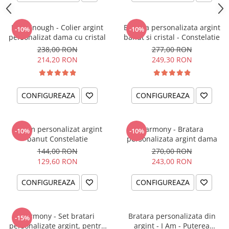
I am Enough - Colier argint
Bratara personalizata argint
-10%
-10%
personalizat dama cu cristal
banut si cristal - Constelatie
238,00 RON
277,00 RON
214,20 RON
249,30 RON
CONFIGUREAZA
CONFIGUREAZA
Charm personalizat argint
Harmony - Bratara
-10%
-10%
banut Constelatie
personalizata argint dama
144,00 RON
270,00 RON
129,60 RON
243,00 RON
CONFIGUREAZA
CONFIGUREAZA
Harmony - Set bratari
Bratara personalizata din
-15%
personalizate argint, pentru
argint - I Am - Puterea