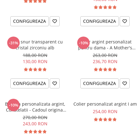
CONFIGUREAZA
CONFIGUREAZA
Colier snur transparent cu
Colier argint personalizat
-31%
-10%
cristal zirconiu alb
pentru dama - A Mother's
Love
188,00 RON
263,00 RON
130,00 RON
236,70 RON
CONFIGUREAZA
CONFIGUREAZA
Bratara personalizata argint,
Colier personalizat argint I am
-10%
Constelatii - Cadoul original
254,00 RON
pentru sora sau prietena ta
270,00 RON
243,00 RON