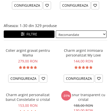
CONFIGUREAZA
CONFIGUREAZA
Afiseaza:
1-
30
din
329
produse
FILTRE
Colier argint gravat pentru
Charm argint inimioara
Mama
personalizat My Love
279,00 RON
144,00 RON
CONFIGUREAZA
CONFIGUREAZA
Charm argint personalizat
Colier snur transparent cu
-31%
banut Constelatie si cristal
cristal
153,00 RON
188,00 RON
130,00 RON