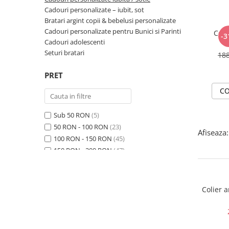
Cadouri personalizate – iubit, sot
Bratari argint copii & bebelusi personalizate
Cadouri personalizate pentru Bunici si Parinti
Coli
-3
Cadouri adolescenti
Seturi bratari
18
PRET
CO
Sub 50 RON
(5)
50 RON - 100 RON
(23)
Afiseaza:
100 RON - 150 RON
(45)
150 RON - 200 RON
(47)
200 RON - 250 RON
(89)
250 RON - 300 RON
(86)
300 RON - 400 RON
(31)
Colier 
400 RON - 500 RON
(5)
500 RON - 750 RON
(2)