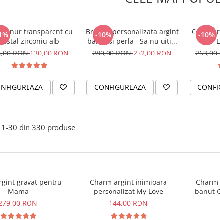
er snur transparent cu
Bratara personalizata argint
Colier ar
1%
-10%
-10%
cristal zirconiu alb
banut si perla - Sa nu uiti...
L
8,00 RON
130,00 RON
280,00 RON
252,00 RON
263,00
NFIGUREAZA
CONFIGUREAZA
CONFI
1-
30
din
330
produse
argint gravat pentru
Charm argint inimioara
Charm a
Mama
personalizat My Love
banut C
279,00 RON
144,00 RON