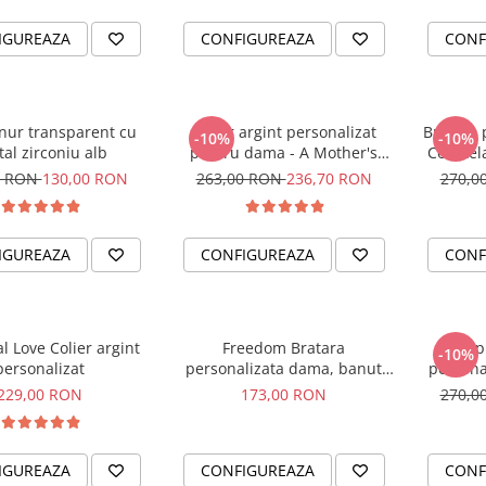
IGUREAZA
CONFIGUREAZA
CONF
snur transparent cu
Colier argint personalizat
Bratara 
-10%
-10%
tal zirconiu alb
pentru dama - A Mother's
Constela
Love
pentru 
0 RON
130,00 RON
263,00 RON
236,70 RON
270,0
IGUREAZA
CONFIGUREAZA
CONF
l Love Colier argint
Freedom Bratara
Happ
-10%
personalizat
personalizata dama, banut
persona
argint, snur reglabil
229,00 RON
173,00 RON
270,0
IGUREAZA
CONFIGUREAZA
CONF