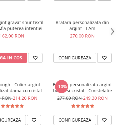
gint gravat snur textil
Bratara personalizata din
Afla puterea intentiei
argint - I Am
162,00 RON
270,00 RON
GA IN COS
CONFIGUREAZA
ough - Colier argint
Bratara personalizata argint
-10%
izat dama cu cristal
banut si cristal - Constelatie
0 RON
214,20 RON
277,00 RON
249,30 RON
IGUREAZA
CONFIGUREAZA