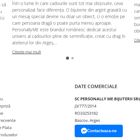
Într-o lume în care cadourile sunt tot mai obișnuite, ceva
ă să
mag
personalizat face diferența. O bijuterie din argint gravată cu
u
car
un mesaj special devine nu doar un obiect, ci o emoție pe
 cu
se
care persoana dragă o poate purta mereu aproape.
buc
Personally ME este brandul românesc dedicat acestui
obi
univers al cadourilor pline de semnificație, creat cu drag în
Cit
atelierul lor din Argeș,...
Citeste mai mult
DATE COMERCIALE
eu
SC PERSONALLY ME BIJUTERII SR
rpriză
J3/777/2014
ne
RO33253182
frecvente
Bascov, Arges
 Plata
Contacteaza-ne
produselor