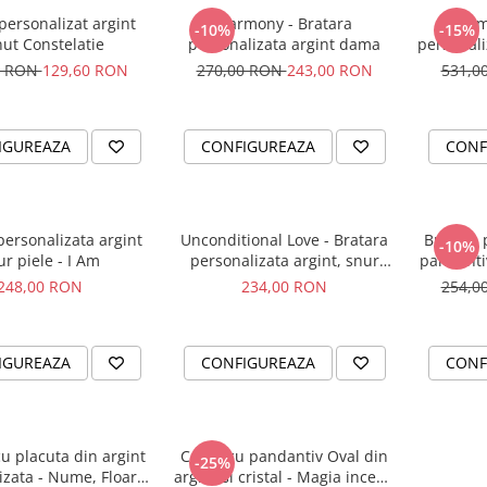
ersonalizat argint
Harmony - Bratara
Harm
-10%
-15%
ut Constelatie
personalizata argint dama
personali
0 RON
129,60 RON
270,00 RON
243,00 RON
531,0
IGUREAZA
CONFIGUREAZA
CONF
personalizata argint
Unconditional Love - Bratara
Bratara 
-10%
ur piele - I Am
personalizata argint, snur
pandanti
impletit piele
248,00 RON
234,00 RON
254,0
IGUREAZA
CONFIGUREAZA
CONF
u placuta din argint
Colier cu pandantiv Oval din
-25%
izata - Nume, Floare
argint si cristal - Magia incepe