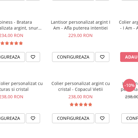
iness - Bratara
Lantisor personalizat argint I
Colier ar
lizata argint, snur
Am - Afla puterea intentiei
- I Am - 
etit piele simbol
234,00 RON
229,00 RON
IGUREAZA
CONFIGUREAZA
ADAU
Colier personalizat cu
Colier personalizat argint cu
I am En
-10%
turas si cristal
cristal - Copacul Vietii
personal
238,00 RON
238,00 RON
238,0
IGUREAZA
CONFIGUREAZA
CONF