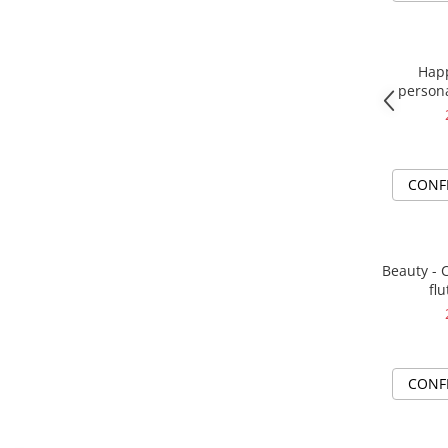
Happ
persona
impl
CONF
Beauty - 
flu
CONF