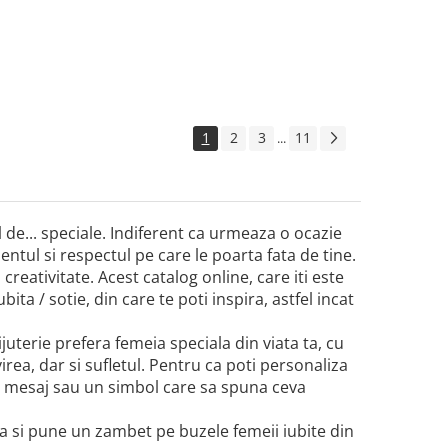
1
2
3
11
...
el de... speciale. Indiferent ca urmeaza o ocazie
tul si respectul pe care le poarta fata de tine.
 creativitate. Acest catalog online, care iti este
ita / sotie, din care te poti inspira, astfel incat
bijuterie prefera femeia speciala din viata ta, cu
virea, dar si sufletul. Pentru ca poti personaliza
un mesaj sau un simbol care sa spuna ceva
ta si pune un zambet pe buzele femeii iubite din