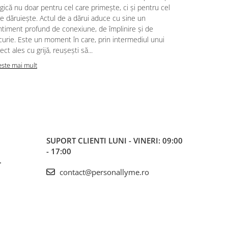
putem trăi, 
ică nu doar pentru cel care primește, ci și pentru cel
noastră pent
e dăruiește. Actul de a dărui aduce cu sine un
cele mai mul
ntiment profund de conexiune, de împlinire și de
surorile, ce
urie. Este un moment în care, prin intermediul unui
haine și ami
ect ales cu grijă, reușești să...
oferă iubire,
este mai mult
Citeste mai m
SUPORT CLIENTI
LUNI - VINERI: 09:00
- 17:00
L
contact@personallyme.ro