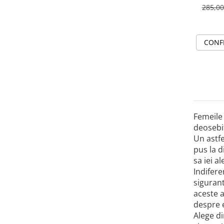
285,0
CONF
Femeile 
deosebit
Un astfe
pus la d
sa iei a
Indifere
sigurant
aceste a
despre e
Alege di