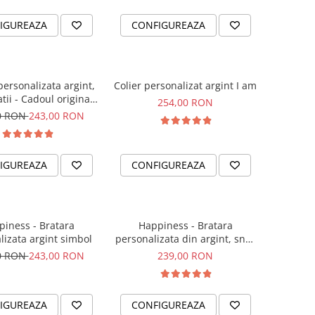
IGUREAZA
CONFIGUREAZA
personalizata argint,
Colier personalizat argint I am
tii - Cadoul original
254,00 RON
sora sau prietena ta
0 RON
243,00 RON
IGUREAZA
CONFIGUREAZA
iness - Bratara
Happiness - Bratara
lizata argint simbol
personalizata din argint, snur
dublu piele, simbol
0 RON
243,00 RON
239,00 RON
IGUREAZA
CONFIGUREAZA