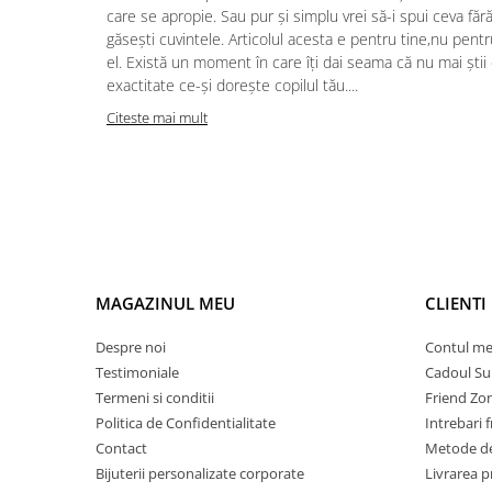
care se apropie. Sau pur și simplu vrei să-i spui ceva făr
găsești cuvintele. Articolul acesta e pentru tine,nu pentr
el. Există un moment în care îți dai seama că nu mai știi
exactitate ce-și dorește copilul tău....
Citeste mai mult
MAGAZINUL MEU
CLIENTI
Despre noi
Contul m
Testimoniale
Cadoul Su
Termeni si conditii
Friend Zo
Politica de Confidentialitate
Intrebari 
Contact
Metode de
Bijuterii personalizate corporate
Livrarea 