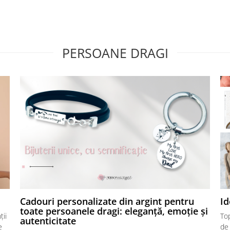
PERSOANE DRAGI
Cadouri personalizate din argint pentru
Id
toate persoanele dragi: eleganță, emoție și
ții
Top
autenticitate
e
de 