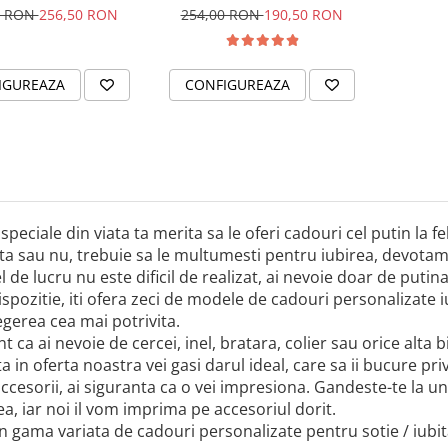
& Cristal
cu tine
0 RON
256,50 RON
254,00 RON
190,50 RON
IGUREAZA
CONFIGUREAZA
speciale din viata ta merita sa le oferi cadouri cel putin la f
a sau nu, trebuie sa le multumesti pentru iubirea, devotamen
l de lucru nu este dificil de realizat, ai nevoie doar de putina
ispozitie, iti ofera zeci de modele de cadouri personalizate iub
legerea cea mai potrivita.
nt ca ai nevoie de cercei, inel, bratara, colier sau orice alta 
a in oferta noastra vei gasi darul ideal, care sa ii bucure pri
ccesorii, ai siguranta ca o vei impresiona. Gandeste-te la 
a, iar noi il vom imprima pe accesoriul dorit.
n gama variata de cadouri personalizate pentru sotie / iubi