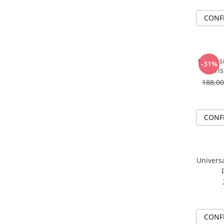
CONF
Colier 
-31%
cris
188,0
CONF
Universa
CONF