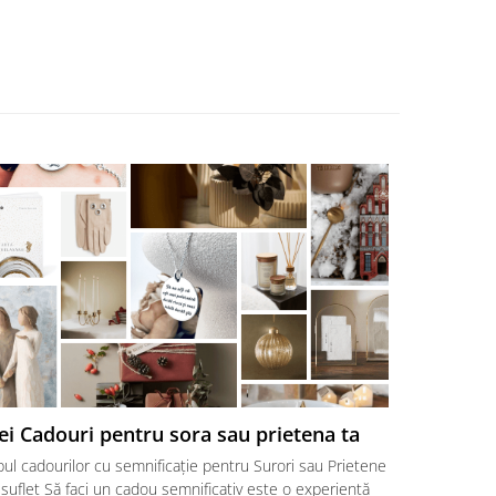
ei Cadouri pentru sora sau prietena ta
Cadouri p
surori ♥
ul cadourilor cu semnificație pentru Surori sau Prietene
Cele mai bun
suflet Să faci un cadou semnificativ este o experiență