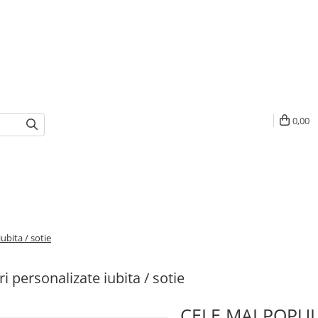
0,00
ubita / sotie
i personalizate iubita / sotie
CELE MAI POPU