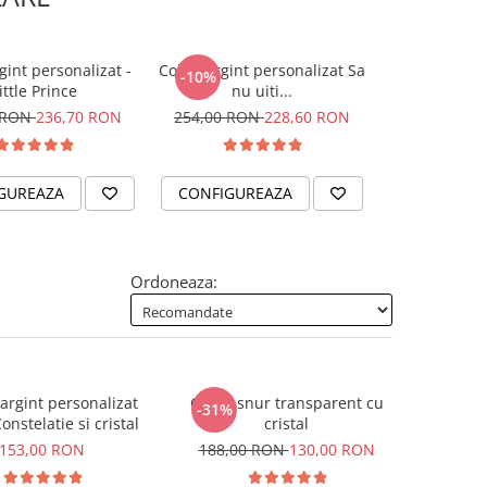
gint personalizat -
Colier argint personalizat Sa
Colier argin
-10%
ittle Prince
nu uiti...
gravat cu S
 RON
236,70 RON
254,00 RON
228,60 RON
185,
GUREAZA
CONFIGUREAZA
CONFIGUR
Ordoneaza:
rgint personalizat
Colier snur transparent cu
-31%
onstelatie si cristal
cristal
153,00 RON
188,00 RON
130,00 RON