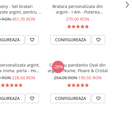
ony - Set bratari
Bratara personalizata din
zate argint, pentru el
argint - I Am - Puterea
si ea
intentiei la mana ta
0 RON
451,35 RON
270,00 RON
IGUREAZA
CONFIGUREAZA
personalizata argint,
Colier cu pandantiv Oval din
-25%
v inima, perla - Hope
argint - Nume, Floare & Cristal
& Faith
0 RON
228,60 RON
254,00 RON
190,50 RON
IGUREAZA
CONFIGUREAZA