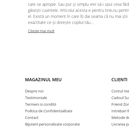
care se apropie. Sau pur și simplu vrei să-i spui ceva făr
găsești cuvintele. Articolul acesta e pentru tine,nu pentr
el. Există un moment în care îți dai seama că nu mai știi
exactitate ce-și dorește copilul tău....
Citeste mai mult
MAGAZINUL MEU
CLIENTI
Despre noi
Contul m
Testimoniale
Cadoul Su
Termeni si conditii
Friend Zo
Politica de Confidentialitate
Intrebari 
Contact
Metode de
Bijuterii personalizate corporate
Livrarea 