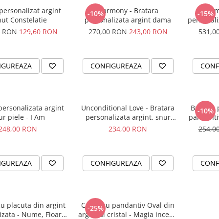
ersonalizat argint
Harmony - Bratara
Harm
-10%
-15%
ut Constelatie
personalizata argint dama
personali
0 RON
129,60 RON
270,00 RON
243,00 RON
531,0
IGUREAZA
CONFIGUREAZA
CONF
personalizata argint
Unconditional Love - Bratara
Bratara 
-10%
ur piele - I Am
personalizata argint, snur
pandanti
impletit piele
248,00 RON
234,00 RON
254,0
IGUREAZA
CONFIGUREAZA
CONF
u placuta din argint
Colier cu pandantiv Oval din
-25%
izata - Nume, Floare
argint si cristal - Magia incepe