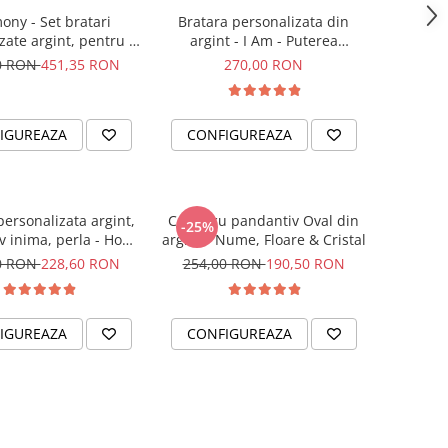
ony - Set bratari
Bratara personalizata din
zate argint, pentru el
argint - I Am - Puterea
si ea
intentiei la mana ta
0 RON
451,35 RON
270,00 RON
IGUREAZA
CONFIGUREAZA
personalizata argint,
Colier cu pandantiv Oval din
-25%
v inima, perla - Hope
argint - Nume, Floare & Cristal
& Faith
0 RON
228,60 RON
254,00 RON
190,50 RON
IGUREAZA
CONFIGUREAZA