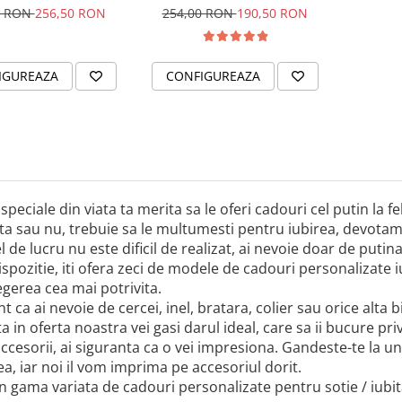
& Cristal
cu tine
0 RON
256,50 RON
254,00 RON
190,50 RON
IGUREAZA
CONFIGUREAZA
speciale din viata ta merita sa le oferi cadouri cel putin la f
a sau nu, trebuie sa le multumesti pentru iubirea, devotamen
l de lucru nu este dificil de realizat, ai nevoie doar de putina
ispozitie, iti ofera zeci de modele de cadouri personalizate iub
legerea cea mai potrivita.
nt ca ai nevoie de cercei, inel, bratara, colier sau orice alta 
a in oferta noastra vei gasi darul ideal, care sa ii bucure pri
ccesorii, ai siguranta ca o vei impresiona. Gandeste-te la 
a, iar noi il vom imprima pe accesoriul dorit.
n gama variata de cadouri personalizate pentru sotie / iubi