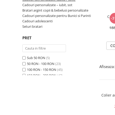
Cadouri personalizate – iubit, sot
Bratari argint copii & bebelusi personalizate
Cadouri personalizate pentru Bunici si Parinti
Coli
-3
Cadouri adolescenti
Seturi bratari
18
PRET
CO
Sub 50 RON
(5)
50 RON - 100 RON
(23)
Afiseaza:
100 RON - 150 RON
(45)
150 RON - 200 RON
(47)
200 RON - 250 RON
(89)
250 RON - 300 RON
(86)
300 RON - 400 RON
(31)
Colier 
400 RON - 500 RON
(5)
500 RON - 750 RON
(2)