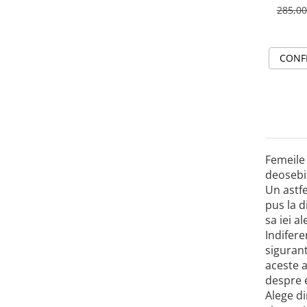
285,0
CONF
Femeile 
deosebit
Un astfe
pus la d
sa iei a
Indifere
sigurant
aceste a
despre e
Alege di