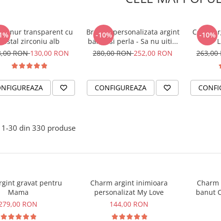
er snur transparent cu
Bratara personalizata argint
Colier ar
1%
-10%
-10%
cristal zirconiu alb
banut si perla - Sa nu uiti...
L
8,00 RON
130,00 RON
280,00 RON
252,00 RON
263,00
NFIGUREAZA
CONFIGUREAZA
CONFI
1-
30
din
330
produse
argint gravat pentru
Charm argint inimioara
Charm a
Mama
personalizat My Love
banut C
279,00 RON
144,00 RON