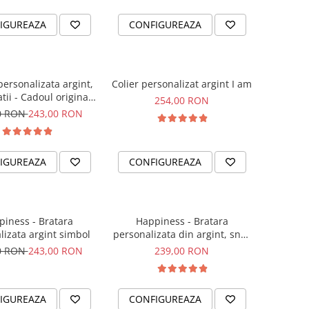
IGUREAZA
CONFIGUREAZA
personalizata argint,
Colier personalizat argint I am
tii - Cadoul original
254,00 RON
sora sau prietena ta
0 RON
243,00 RON
IGUREAZA
CONFIGUREAZA
iness - Bratara
Happiness - Bratara
lizata argint simbol
personalizata din argint, snur
dublu piele, simbol
0 RON
243,00 RON
239,00 RON
IGUREAZA
CONFIGUREAZA