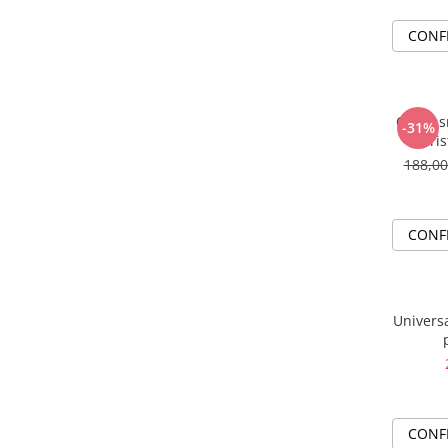
CONF
Colier 
-31%
cris
188,0
CONF
Universa
CONF