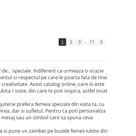
1
2
3
11
...
el de... speciale. Indiferent ca urmeaza o ocazie
tul si respectul pe care le poarta fata de tine.
 creativitate. Acest catalog online, care iti este
ita / sotie, din care te poti inspira, astfel incat
bijuterie prefera femeia speciala din viata ta, cu
virea, dar si sufletul. Pentru ca poti personaliza
un mesaj sau un simbol care sa spuna ceva
ta si pune un zambet pe buzele femeii iubite din