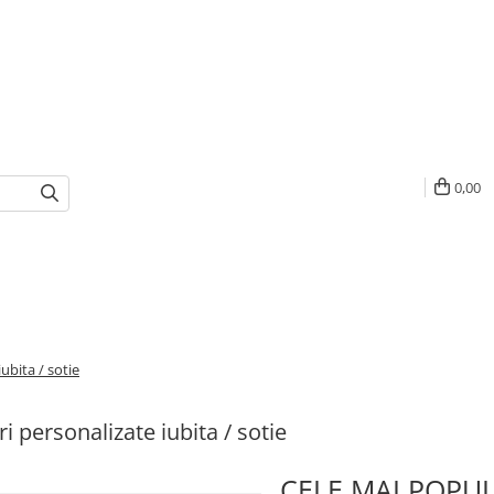
0,00
ubita / sotie
i personalizate iubita / sotie
CELE MAI POPU