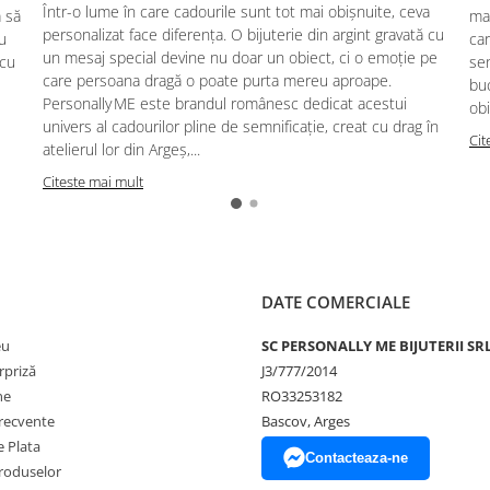
Într-o lume în care cadourile sunt tot mai obișnuite, ceva
ă să
mag
personalizat face diferența. O bijuterie din argint gravată cu
u
car
un mesaj special devine nu doar un obiect, ci o emoție pe
 cu
se
care persoana dragă o poate purta mereu aproape.
buc
Personally ME este brandul românesc dedicat acestui
obi
univers al cadourilor pline de semnificație, creat cu drag în
Cit
atelierul lor din Argeș,...
Citeste mai mult
DATE COMERCIALE
eu
SC PERSONALLY ME BIJUTERII SR
rpriză
J3/777/2014
ne
RO33253182
frecvente
Bascov, Arges
 Plata
Contacteaza-ne
produselor