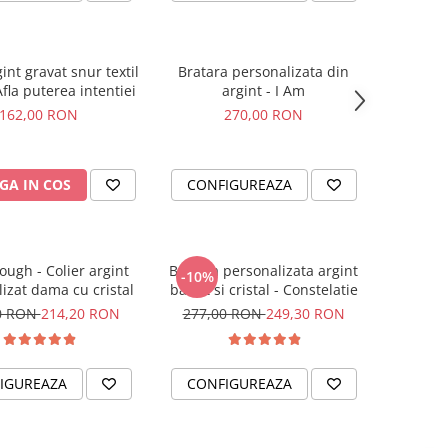
gint gravat snur textil
Bratara personalizata din
Afla puterea intentiei
argint - I Am
162,00 RON
270,00 RON
GA IN COS
CONFIGUREAZA
ough - Colier argint
Bratara personalizata argint
-10%
izat dama cu cristal
banut si cristal - Constelatie
0 RON
214,20 RON
277,00 RON
249,30 RON
IGUREAZA
CONFIGUREAZA