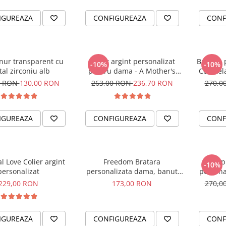
IGUREAZA
CONFIGUREAZA
CONF
snur transparent cu
Colier argint personalizat
Bratara 
-10%
-10%
tal zirconiu alb
pentru dama - A Mother's
Constela
Love
pentru 
0 RON
130,00 RON
263,00 RON
236,70 RON
270,0
IGUREAZA
CONFIGUREAZA
CONF
l Love Colier argint
Freedom Bratara
Happ
-10%
personalizat
personalizata dama, banut
persona
argint, snur reglabil
229,00 RON
173,00 RON
270,0
IGUREAZA
CONFIGUREAZA
CONF