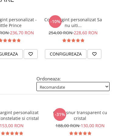
gint personalizat -
Colier argint personalizat Sa
Colier argin
-10%
ittle Prince
nu uiti...
gravat cu S
 RON
236,70 RON
254,00 RON
228,60 RON
185,
GUREAZA
CONFIGUREAZA
CONFIGUR
Ordoneaza:
rgint personalizat
Colier snur transparent cu
-31%
onstelatie si cristal
cristal
153,00 RON
188,00 RON
130,00 RON