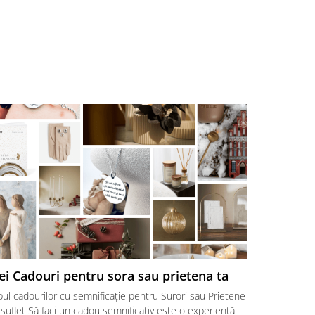
ei Cadouri pentru sora sau prietena ta
Cadouri p
surori ♥
ul cadourilor cu semnificație pentru Surori sau Prietene
Cele mai bun
suflet Să faci un cadou semnificativ este o experiență