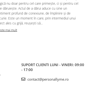
putem trăi, 
ică nu doar pentru cel care primește, ci și pentru cel
noastră pent
e dăruiește. Actul de a dărui aduce cu sine un
cele mai mul
ntiment profund de conexiune, de împlinire și de
surorile, ce
urie. Este un moment în care, prin intermediul unui
haine și ami
ect ales cu grijă, reușești să...
oferă iubire,
este mai mult
Citeste mai m
SUPORT CLIENTI
LUNI - VINERI: 09:00
- 17:00
L
contact@personallyme.ro