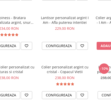
iness - Bratara
Lantisor personalizat argint I
Colier ar
lizata argint, snur
Am - Afla puterea intentiei
- I Am - 
etit piele simbol
234,00 RON
229,00 RON
IGUREAZA
CONFIGUREAZA
ADAU
Colier personalizat cu
Colier personalizat argint cu
I am En
-10%
turas si cristal
cristal - Copacul Vietii
personal
238,00 RON
238,00 RON
238,0
IGUREAZA
CONFIGUREAZA
CONF