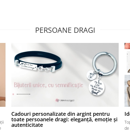
PERSOANE DRAGI
Cadouri personalizate din argint pentru
Id
toate persoanele dragi: eleganță, emoție și
ții
Top
autenticitate
e
de 