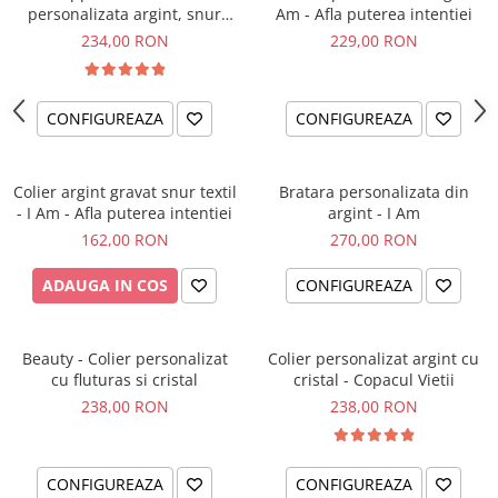
personalizata argint, snur
Am - Afla puterea intentiei
impletit piele simbol
234,00 RON
229,00 RON
CONFIGUREAZA
CONFIGUREAZA
Colier argint gravat snur textil
Bratara personalizata din
- I Am - Afla puterea intentiei
argint - I Am
162,00 RON
270,00 RON
ADAUGA IN COS
CONFIGUREAZA
Beauty - Colier personalizat
Colier personalizat argint cu
cu fluturas si cristal
cristal - Copacul Vietii
238,00 RON
238,00 RON
CONFIGUREAZA
CONFIGUREAZA