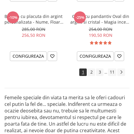
Bratara cu placuta din argint
Colier cu pandantiv Oval din
-10%
-25%
personalizata - Nume, Floare
argint si cristal - Magia incepe
& Cristal
cu tine
285,00 RON
254,00 RON
256,50 RON
190,50 RON
CONFIGUREAZA
CONFIGUREAZA
1
2
3
11
...
Femeile speciale din viata ta merita sa le oferi cadouri
cel putin la fel de... speciale. Indiferent ca urmeaza o
ocazie deosebita sau nu, trebuie sa le multumesti
pentru iubirea, devotamentul si respectul pe care le
poarta fata de tine. Un astfel de lucru nu este dificil de
realizat, ai nevoie doar de putina creativitate. Acest