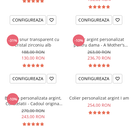
CONFIGUREAZA
CONFIGUREAZA
Colier snur transparent cu
Colier argint personalizat
-31%
-10%
cristal zirconiu alb
pentru dama - A Mother's
Love
188,00 RON
263,00 RON
130,00 RON
236,70 RON
CONFIGUREAZA
CONFIGUREAZA
Bratara personalizata argint,
Colier personalizat argint I am
-10%
Constelatii - Cadoul original
254,00 RON
pentru sora sau prietena ta
270,00 RON
243,00 RON