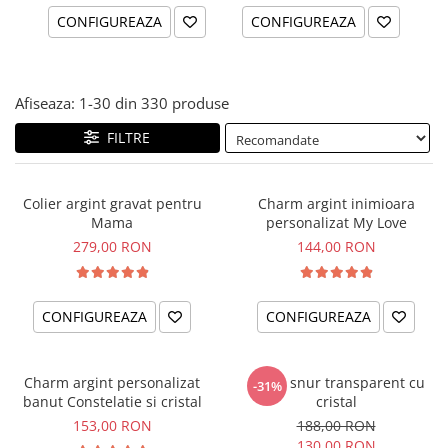
CONFIGUREAZA
CONFIGUREAZA
Afiseaza:
1-
30
din
330
produse
FILTRE
Colier argint gravat pentru
Charm argint inimioara
Mama
personalizat My Love
279,00 RON
144,00 RON
CONFIGUREAZA
CONFIGUREAZA
Charm argint personalizat
Colier snur transparent cu
-31%
banut Constelatie si cristal
cristal
153,00 RON
188,00 RON
130,00 RON