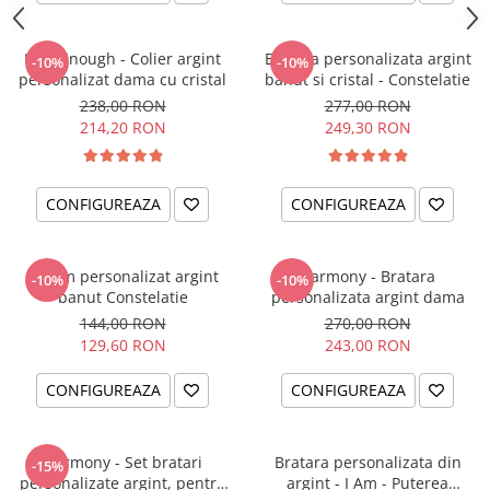
I am Enough - Colier argint
Bratara personalizata argint
-10%
-10%
personalizat dama cu cristal
banut si cristal - Constelatie
238,00 RON
277,00 RON
214,20 RON
249,30 RON
CONFIGUREAZA
CONFIGUREAZA
Charm personalizat argint
Harmony - Bratara
-10%
-10%
banut Constelatie
personalizata argint dama
144,00 RON
270,00 RON
129,60 RON
243,00 RON
CONFIGUREAZA
CONFIGUREAZA
Harmony - Set bratari
Bratara personalizata din
-15%
personalizate argint, pentru
argint - I Am - Puterea