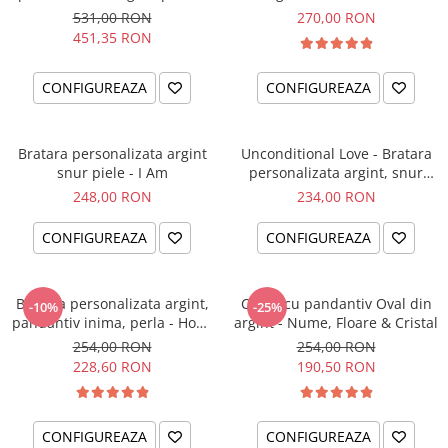
el si ea
intentiei la mana ta
531,00 RON
270,00 RON
451,35 RON
CONFIGUREAZA
CONFIGUREAZA
Bratara personalizata argint
Unconditional Love - Bratara
snur piele - I Am
personalizata argint, snur
impletit piele
248,00 RON
234,00 RON
CONFIGUREAZA
CONFIGUREAZA
Bratara personalizata argint,
Colier cu pandantiv Oval din
-10%
-25%
pandantiv inima, perla - Hope
argint - Nume, Floare & Cristal
& Faith
254,00 RON
254,00 RON
228,60 RON
190,50 RON
CONFIGUREAZA
CONFIGUREAZA