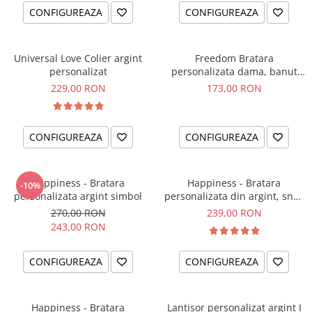
CONFIGUREAZA
CONFIGUREAZA
Universal Love Colier argint
Freedom Bratara
personalizat
personalizata dama, banut
argint, snur reglabil
229,00 RON
173,00 RON
CONFIGUREAZA
CONFIGUREAZA
Happiness - Bratara
Happiness - Bratara
-10%
personalizata argint simbol
personalizata din argint, snur
dublu piele, simbol
270,00 RON
239,00 RON
243,00 RON
CONFIGUREAZA
CONFIGUREAZA
Happiness - Bratara
Lantisor personalizat argint I