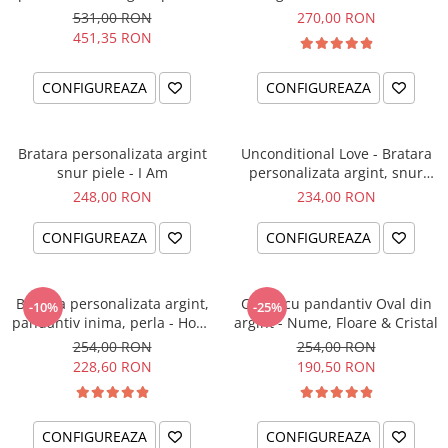
el si ea
intentiei la mana ta
531,00 RON
270,00 RON
451,35 RON
CONFIGUREAZA
CONFIGUREAZA
Bratara personalizata argint
Unconditional Love - Bratara
snur piele - I Am
personalizata argint, snur
impletit piele
248,00 RON
234,00 RON
CONFIGUREAZA
CONFIGUREAZA
Bratara personalizata argint,
Colier cu pandantiv Oval din
-10%
-25%
pandantiv inima, perla - Hope
argint - Nume, Floare & Cristal
& Faith
254,00 RON
254,00 RON
228,60 RON
190,50 RON
CONFIGUREAZA
CONFIGUREAZA