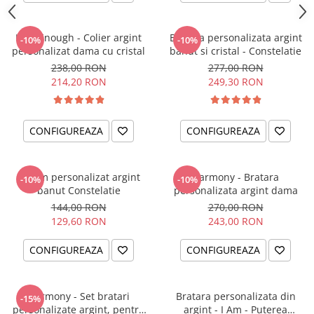
I am Enough - Colier argint
Bratara personalizata argint
-10%
-10%
personalizat dama cu cristal
banut si cristal - Constelatie
238,00 RON
277,00 RON
214,20 RON
249,30 RON
CONFIGUREAZA
CONFIGUREAZA
Charm personalizat argint
Harmony - Bratara
-10%
-10%
banut Constelatie
personalizata argint dama
144,00 RON
270,00 RON
129,60 RON
243,00 RON
CONFIGUREAZA
CONFIGUREAZA
Harmony - Set bratari
Bratara personalizata din
-15%
personalizate argint, pentru
argint - I Am - Puterea