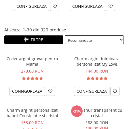
CONFIGUREAZA
CONFIGUREAZA
Afiseaza:
1-
30
din
329
produse
FILTRE
Colier argint gravat pentru
Charm argint inimioara
Mama
personalizat My Love
279,00 RON
144,00 RON
CONFIGUREAZA
CONFIGUREAZA
Charm argint personalizat
Colier snur transparent cu
-31%
banut Constelatie si cristal
cristal
153,00 RON
188,00 RON
130,00 RON