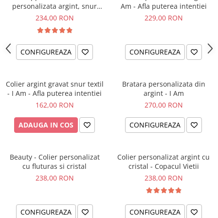
personalizata argint, snur
Am - Afla puterea intentiei
impletit piele simbol
234,00 RON
229,00 RON
CONFIGUREAZA
CONFIGUREAZA
Colier argint gravat snur textil
Bratara personalizata din
- I Am - Afla puterea intentiei
argint - I Am
162,00 RON
270,00 RON
ADAUGA IN COS
CONFIGUREAZA
Beauty - Colier personalizat
Colier personalizat argint cu
cu fluturas si cristal
cristal - Copacul Vietii
238,00 RON
238,00 RON
CONFIGUREAZA
CONFIGUREAZA