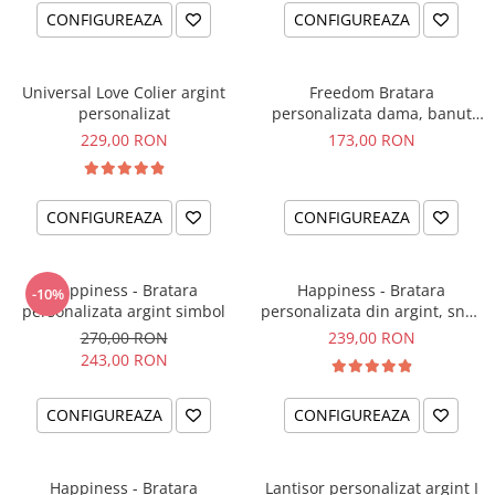
CONFIGUREAZA
CONFIGUREAZA
Universal Love Colier argint
Freedom Bratara
personalizat
personalizata dama, banut
argint, snur reglabil
229,00 RON
173,00 RON
CONFIGUREAZA
CONFIGUREAZA
Happiness - Bratara
Happiness - Bratara
-10%
personalizata argint simbol
personalizata din argint, snur
dublu piele, simbol
270,00 RON
239,00 RON
243,00 RON
CONFIGUREAZA
CONFIGUREAZA
Happiness - Bratara
Lantisor personalizat argint I