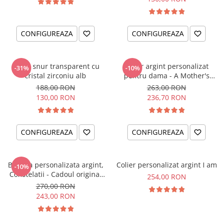
CONFIGUREAZA
CONFIGUREAZA
Colier snur transparent cu
Colier argint personalizat
-31%
-10%
cristal zirconiu alb
pentru dama - A Mother's
Love
188,00 RON
263,00 RON
130,00 RON
236,70 RON
CONFIGUREAZA
CONFIGUREAZA
Bratara personalizata argint,
Colier personalizat argint I am
-10%
Constelatii - Cadoul original
254,00 RON
pentru sora sau prietena ta
270,00 RON
243,00 RON