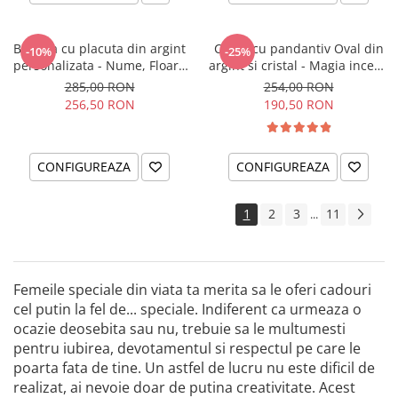
Bratara cu placuta din argint
Colier cu pandantiv Oval din
-10%
-25%
personalizata - Nume, Floare
argint si cristal - Magia incepe
& Cristal
cu tine
285,00 RON
254,00 RON
256,50 RON
190,50 RON
CONFIGUREAZA
CONFIGUREAZA
1
2
3
11
...
Femeile speciale din viata ta merita sa le oferi cadouri
cel putin la fel de... speciale. Indiferent ca urmeaza o
ocazie deosebita sau nu, trebuie sa le multumesti
pentru iubirea, devotamentul si respectul pe care le
poarta fata de tine. Un astfel de lucru nu este dificil de
realizat, ai nevoie doar de putina creativitate. Acest