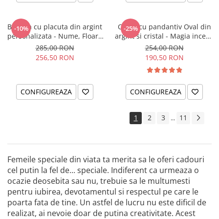
Bratara cu placuta din argint
Colier cu pandantiv Oval din
-10%
-25%
personalizata - Nume, Floare
argint si cristal - Magia incepe
& Cristal
cu tine
285,00 RON
254,00 RON
256,50 RON
190,50 RON
CONFIGUREAZA
CONFIGUREAZA
1
2
3
11
...
Femeile speciale din viata ta merita sa le oferi cadouri
cel putin la fel de... speciale. Indiferent ca urmeaza o
ocazie deosebita sau nu, trebuie sa le multumesti
pentru iubirea, devotamentul si respectul pe care le
poarta fata de tine. Un astfel de lucru nu este dificil de
realizat, ai nevoie doar de putina creativitate. Acest