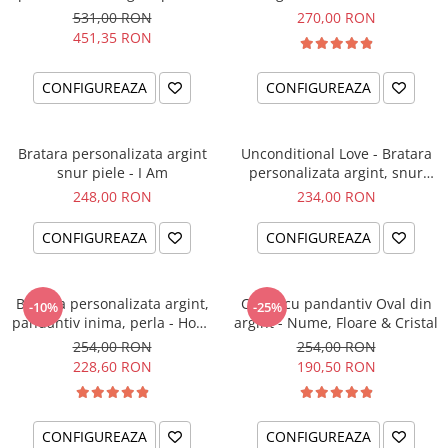
el si ea
intentiei la mana ta
531,00 RON
270,00 RON
451,35 RON
CONFIGUREAZA
CONFIGUREAZA
Bratara personalizata argint
Unconditional Love - Bratara
snur piele - I Am
personalizata argint, snur
impletit piele
248,00 RON
234,00 RON
CONFIGUREAZA
CONFIGUREAZA
Bratara personalizata argint,
Colier cu pandantiv Oval din
-10%
-25%
pandantiv inima, perla - Hope
argint - Nume, Floare & Cristal
& Faith
254,00 RON
254,00 RON
228,60 RON
190,50 RON
CONFIGUREAZA
CONFIGUREAZA