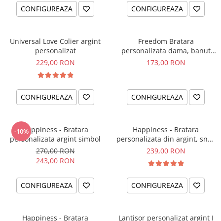
CONFIGUREAZA
CONFIGUREAZA
Universal Love Colier argint
Freedom Bratara
personalizat
personalizata dama, banut
argint, snur reglabil
229,00 RON
173,00 RON
CONFIGUREAZA
CONFIGUREAZA
Happiness - Bratara
Happiness - Bratara
-10%
personalizata argint simbol
personalizata din argint, snur
dublu piele, simbol
270,00 RON
239,00 RON
243,00 RON
CONFIGUREAZA
CONFIGUREAZA
Happiness - Bratara
Lantisor personalizat argint I