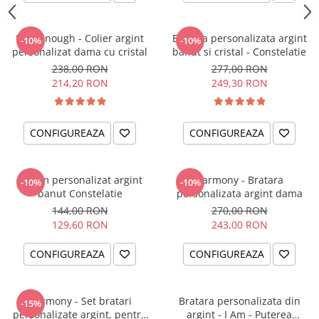
I am Enough - Colier argint
Bratara personalizata argint
-10%
-10%
personalizat dama cu cristal
banut si cristal - Constelatie
238,00 RON
277,00 RON
214,20 RON
249,30 RON
CONFIGUREAZA
CONFIGUREAZA
Charm personalizat argint
Harmony - Bratara
-10%
-10%
banut Constelatie
personalizata argint dama
144,00 RON
270,00 RON
129,60 RON
243,00 RON
CONFIGUREAZA
CONFIGUREAZA
Harmony - Set bratari
Bratara personalizata din
-15%
personalizate argint, pentru
argint - I Am - Puterea