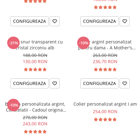
CONFIGUREAZA
CONFIGUREAZA
Colier snur transparent cu
Colier argint personalizat
-31%
-10%
cristal zirconiu alb
pentru dama - A Mother's
Love
188,00 RON
263,00 RON
130,00 RON
236,70 RON
CONFIGUREAZA
CONFIGUREAZA
Bratara personalizata argint,
Colier personalizat argint I am
-10%
Constelatii - Cadoul original
254,00 RON
pentru sora sau prietena ta
270,00 RON
243,00 RON