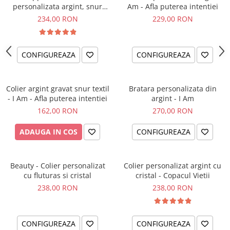
personalizata argint, snur
Am - Afla puterea intentiei
impletit piele simbol
234,00 RON
229,00 RON
CONFIGUREAZA
CONFIGUREAZA
Colier argint gravat snur textil
Bratara personalizata din
- I Am - Afla puterea intentiei
argint - I Am
162,00 RON
270,00 RON
ADAUGA IN COS
CONFIGUREAZA
Beauty - Colier personalizat
Colier personalizat argint cu
cu fluturas si cristal
cristal - Copacul Vietii
238,00 RON
238,00 RON
CONFIGUREAZA
CONFIGUREAZA