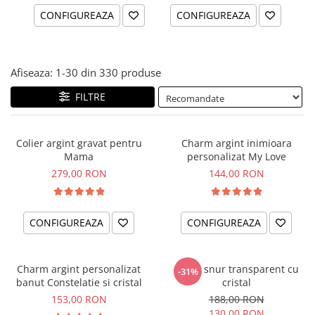
CONFIGUREAZA
CONFIGUREAZA
Afiseaza:
1-
30
din
330
produse
FILTRE
Colier argint gravat pentru
Charm argint inimioara
Mama
personalizat My Love
279,00 RON
144,00 RON
CONFIGUREAZA
CONFIGUREAZA
Charm argint personalizat
Colier snur transparent cu
-31%
banut Constelatie si cristal
cristal
153,00 RON
188,00 RON
130,00 RON