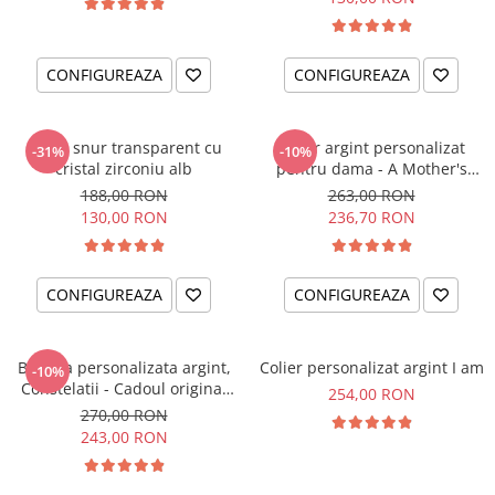
CONFIGUREAZA
CONFIGUREAZA
Colier snur transparent cu
Colier argint personalizat
-31%
-10%
cristal zirconiu alb
pentru dama - A Mother's
Love
188,00 RON
263,00 RON
130,00 RON
236,70 RON
CONFIGUREAZA
CONFIGUREAZA
Bratara personalizata argint,
Colier personalizat argint I am
-10%
Constelatii - Cadoul original
254,00 RON
pentru sora sau prietena ta
270,00 RON
243,00 RON