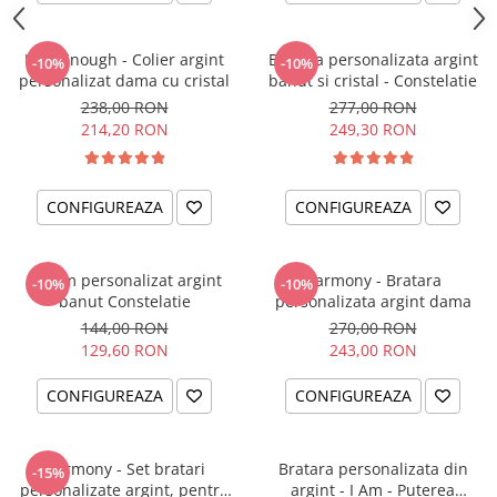
I am Enough - Colier argint
Bratara personalizata argint
-10%
-10%
personalizat dama cu cristal
banut si cristal - Constelatie
238,00 RON
277,00 RON
214,20 RON
249,30 RON
CONFIGUREAZA
CONFIGUREAZA
Charm personalizat argint
Harmony - Bratara
-10%
-10%
banut Constelatie
personalizata argint dama
144,00 RON
270,00 RON
129,60 RON
243,00 RON
CONFIGUREAZA
CONFIGUREAZA
Harmony - Set bratari
Bratara personalizata din
-15%
personalizate argint, pentru
argint - I Am - Puterea