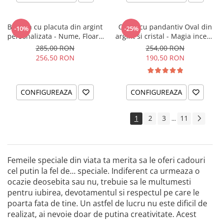
Bratara cu placuta din argint
Colier cu pandantiv Oval din
-10%
-25%
personalizata - Nume, Floare
argint si cristal - Magia incepe
& Cristal
cu tine
285,00 RON
254,00 RON
256,50 RON
190,50 RON
CONFIGUREAZA
CONFIGUREAZA
1
2
3
11
...
Femeile speciale din viata ta merita sa le oferi cadouri
cel putin la fel de... speciale. Indiferent ca urmeaza o
ocazie deosebita sau nu, trebuie sa le multumesti
pentru iubirea, devotamentul si respectul pe care le
poarta fata de tine. Un astfel de lucru nu este dificil de
realizat, ai nevoie doar de putina creativitate. Acest