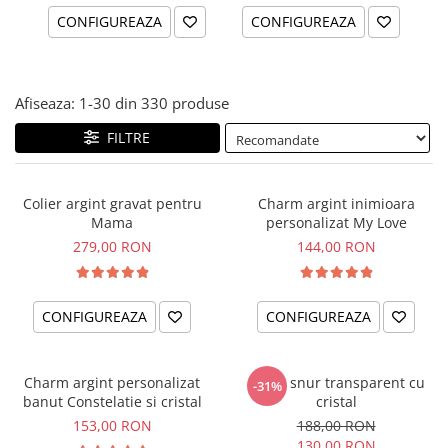
CONFIGUREAZA
CONFIGUREAZA
Afiseaza:
1-
30
din
330
produse
FILTRE
Colier argint gravat pentru
Charm argint inimioara
Mama
personalizat My Love
279,00 RON
144,00 RON
CONFIGUREAZA
CONFIGUREAZA
Charm argint personalizat
Colier snur transparent cu
-31%
banut Constelatie si cristal
cristal
153,00 RON
188,00 RON
130,00 RON