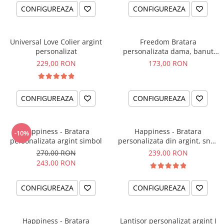
CONFIGUREAZA
CONFIGUREAZA
Universal Love Colier argint
Freedom Bratara
personalizat
personalizata dama, banut
argint, snur reglabil
229,00 RON
173,00 RON
CONFIGUREAZA
CONFIGUREAZA
Happiness - Bratara
Happiness - Bratara
-10%
personalizata argint simbol
personalizata din argint, snur
dublu piele, simbol
270,00 RON
239,00 RON
243,00 RON
CONFIGUREAZA
CONFIGUREAZA
Happiness - Bratara
Lantisor personalizat argint I