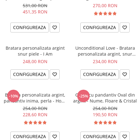
el si ea
intentiei la mana ta
531,00 RON
270,00 RON
451,35 RON
CONFIGUREAZA
CONFIGUREAZA
Bratara personalizata argint
Unconditional Love - Bratara
snur piele - I Am
personalizata argint, snur
impletit piele
248,00 RON
234,00 RON
CONFIGUREAZA
CONFIGUREAZA
Bratara personalizata argint,
Colier cu pandantiv Oval din
-10%
-25%
pandantiv inima, perla - Hope
argint - Nume, Floare & Cristal
& Faith
254,00 RON
254,00 RON
228,60 RON
190,50 RON
CONFIGUREAZA
CONFIGUREAZA