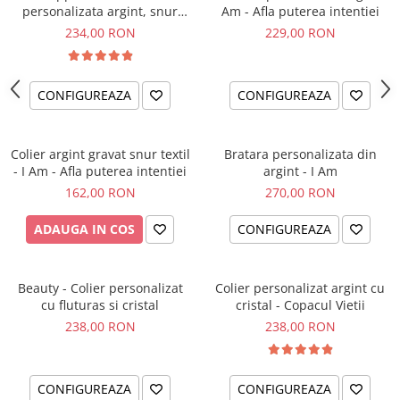
personalizata argint, snur
Am - Afla puterea intentiei
impletit piele simbol
234,00 RON
229,00 RON
CONFIGUREAZA
CONFIGUREAZA
Colier argint gravat snur textil
Bratara personalizata din
- I Am - Afla puterea intentiei
argint - I Am
162,00 RON
270,00 RON
ADAUGA IN COS
CONFIGUREAZA
Beauty - Colier personalizat
Colier personalizat argint cu
cu fluturas si cristal
cristal - Copacul Vietii
238,00 RON
238,00 RON
CONFIGUREAZA
CONFIGUREAZA