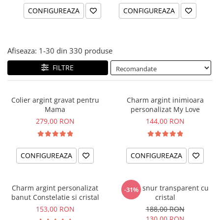
CONFIGUREAZA
CONFIGUREAZA
Afiseaza:
1-
30
din
330
produse
FILTRE
Colier argint gravat pentru
Charm argint inimioara
Mama
personalizat My Love
279,00 RON
144,00 RON
CONFIGUREAZA
CONFIGUREAZA
Charm argint personalizat
Colier snur transparent cu
-31%
banut Constelatie si cristal
cristal
153,00 RON
188,00 RON
130,00 RON