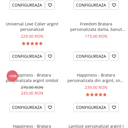
CONFIGUREAZA
CONFIGUREAZA
Universal Love Colier argint
Freedom Bratara
personalizat
personalizata dama, banut
argint, snur reglabil
229,00 RON
173,00 RON
CONFIGUREAZA
CONFIGUREAZA
Happiness - Bratara
Happiness - Bratara
-10%
personalizata argint simbol
personalizata din argint, snur
dublu piele, simbol
270,00 RON
239,00 RON
243,00 RON
CONFIGUREAZA
CONFIGUREAZA
Happiness - Bratara
Lantisor personalizat argint I