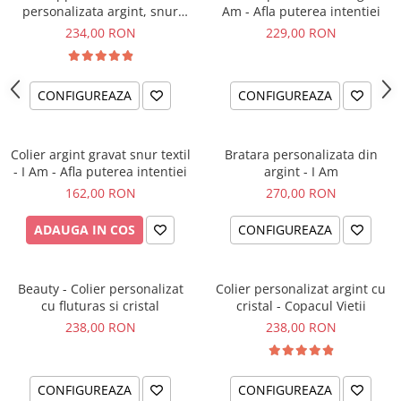
personalizata argint, snur
Am - Afla puterea intentiei
impletit piele simbol
234,00 RON
229,00 RON
CONFIGUREAZA
CONFIGUREAZA
Colier argint gravat snur textil
Bratara personalizata din
- I Am - Afla puterea intentiei
argint - I Am
162,00 RON
270,00 RON
ADAUGA IN COS
CONFIGUREAZA
Beauty - Colier personalizat
Colier personalizat argint cu
cu fluturas si cristal
cristal - Copacul Vietii
238,00 RON
238,00 RON
CONFIGUREAZA
CONFIGUREAZA