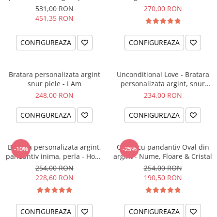
el si ea
intentiei la mana ta
531,00 RON
270,00 RON
451,35 RON
CONFIGUREAZA
CONFIGUREAZA
Bratara personalizata argint
Unconditional Love - Bratara
snur piele - I Am
personalizata argint, snur
impletit piele
248,00 RON
234,00 RON
CONFIGUREAZA
CONFIGUREAZA
Bratara personalizata argint,
Colier cu pandantiv Oval din
-10%
-25%
pandantiv inima, perla - Hope
argint - Nume, Floare & Cristal
& Faith
254,00 RON
254,00 RON
228,60 RON
190,50 RON
CONFIGUREAZA
CONFIGUREAZA