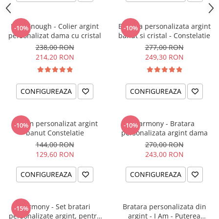
I am Enough - Colier argint
Bratara personalizata argint
-10%
-10%
personalizat dama cu cristal
banut si cristal - Constelatie
238,00 RON
277,00 RON
214,20 RON
249,30 RON
CONFIGUREAZA
CONFIGUREAZA
Charm personalizat argint
Harmony - Bratara
-10%
-10%
banut Constelatie
personalizata argint dama
144,00 RON
270,00 RON
129,60 RON
243,00 RON
CONFIGUREAZA
CONFIGUREAZA
Harmony - Set bratari
Bratara personalizata din
-15%
personalizate argint, pentru
argint - I Am - Puterea