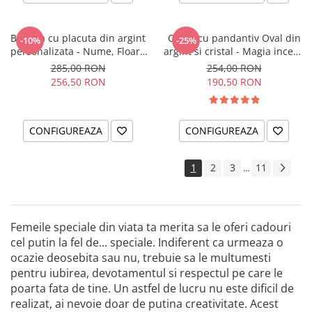
Bratara cu placuta din argint
Colier cu pandantiv Oval din
-10%
-25%
personalizata - Nume, Floare
argint si cristal - Magia incepe
& Cristal
cu tine
285,00 RON
254,00 RON
256,50 RON
190,50 RON
CONFIGUREAZA
CONFIGUREAZA
1
2
3
11
...
Femeile speciale din viata ta merita sa le oferi cadouri
cel putin la fel de... speciale. Indiferent ca urmeaza o
ocazie deosebita sau nu, trebuie sa le multumesti
pentru iubirea, devotamentul si respectul pe care le
poarta fata de tine. Un astfel de lucru nu este dificil de
realizat, ai nevoie doar de putina creativitate. Acest