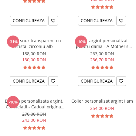
CONFIGUREAZA
CONFIGUREAZA
Colier snur transparent cu
Colier argint personalizat
-31%
-10%
cristal zirconiu alb
pentru dama - A Mother's
Love
188,00 RON
263,00 RON
130,00 RON
236,70 RON
CONFIGUREAZA
CONFIGUREAZA
Bratara personalizata argint,
Colier personalizat argint I am
-10%
Constelatii - Cadoul original
254,00 RON
pentru sora sau prietena ta
270,00 RON
243,00 RON