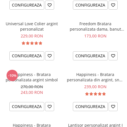
CONFIGUREAZA
CONFIGUREAZA
Universal Love Colier argint
Freedom Bratara
personalizat
personalizata dama, banut
argint, snur reglabil
229,00 RON
173,00 RON
CONFIGUREAZA
CONFIGUREAZA
Happiness - Bratara
Happiness - Bratara
-10%
personalizata argint simbol
personalizata din argint, snur
dublu piele, simbol
270,00 RON
239,00 RON
243,00 RON
CONFIGUREAZA
CONFIGUREAZA
Happiness - Bratara
Lantisor personalizat argint I