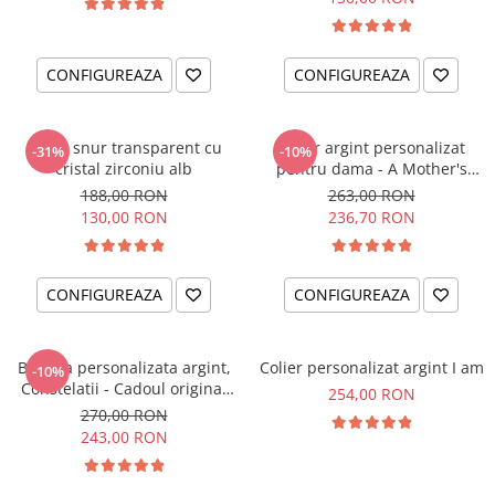
CONFIGUREAZA
CONFIGUREAZA
Colier snur transparent cu
Colier argint personalizat
-31%
-10%
cristal zirconiu alb
pentru dama - A Mother's
Love
188,00 RON
263,00 RON
130,00 RON
236,70 RON
CONFIGUREAZA
CONFIGUREAZA
Bratara personalizata argint,
Colier personalizat argint I am
-10%
Constelatii - Cadoul original
254,00 RON
pentru sora sau prietena ta
270,00 RON
243,00 RON