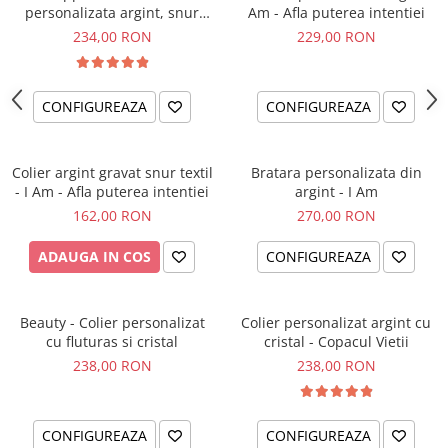
personalizata argint, snur
Am - Afla puterea intentiei
impletit piele simbol
234,00 RON
229,00 RON
CONFIGUREAZA
CONFIGUREAZA
Colier argint gravat snur textil
Bratara personalizata din
- I Am - Afla puterea intentiei
argint - I Am
162,00 RON
270,00 RON
ADAUGA IN COS
CONFIGUREAZA
Beauty - Colier personalizat
Colier personalizat argint cu
cu fluturas si cristal
cristal - Copacul Vietii
238,00 RON
238,00 RON
CONFIGUREAZA
CONFIGUREAZA