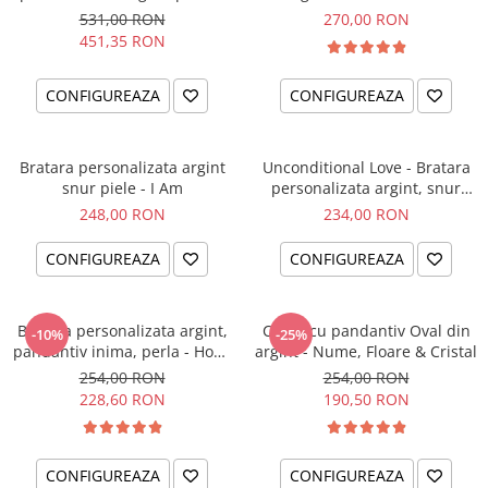
el si ea
intentiei la mana ta
531,00 RON
270,00 RON
451,35 RON
CONFIGUREAZA
CONFIGUREAZA
Bratara personalizata argint
Unconditional Love - Bratara
snur piele - I Am
personalizata argint, snur
impletit piele
248,00 RON
234,00 RON
CONFIGUREAZA
CONFIGUREAZA
Bratara personalizata argint,
Colier cu pandantiv Oval din
-10%
-25%
pandantiv inima, perla - Hope
argint - Nume, Floare & Cristal
& Faith
254,00 RON
254,00 RON
228,60 RON
190,50 RON
CONFIGUREAZA
CONFIGUREAZA