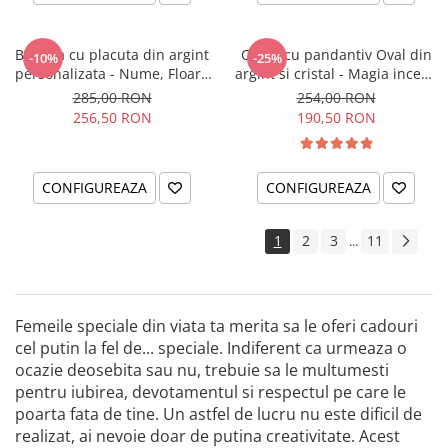
Bratara cu placuta din argint
Colier cu pandantiv Oval din
-10%
-25%
personalizata - Nume, Floare
argint si cristal - Magia incepe
& Cristal
cu tine
285,00 RON
254,00 RON
256,50 RON
190,50 RON
CONFIGUREAZA
CONFIGUREAZA
1
2
3
11
...
Femeile speciale din viata ta merita sa le oferi cadouri
cel putin la fel de... speciale. Indiferent ca urmeaza o
ocazie deosebita sau nu, trebuie sa le multumesti
pentru iubirea, devotamentul si respectul pe care le
poarta fata de tine. Un astfel de lucru nu este dificil de
realizat, ai nevoie doar de putina creativitate. Acest