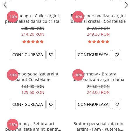
I am Enough - Colier argint
Bratara personalizata argint
-10%
-10%
personalizat dama cu cristal
banut si cristal - Constelatie
238,00 RON
277,00 RON
214,20 RON
249,30 RON
CONFIGUREAZA
CONFIGUREAZA
Charm personalizat argint
Harmony - Bratara
-10%
-10%
banut Constelatie
personalizata argint dama
144,00 RON
270,00 RON
129,60 RON
243,00 RON
CONFIGUREAZA
CONFIGUREAZA
Harmony - Set bratari
Bratara personalizata din
-15%
personalizate argint, pentru
argint - I Am - Puterea