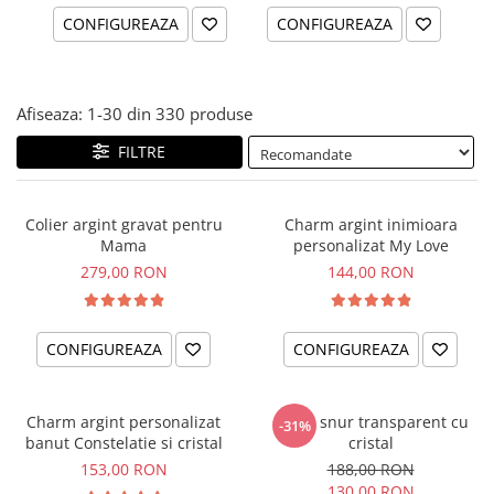
CONFIGUREAZA
CONFIGUREAZA
Afiseaza:
1-
30
din
330
produse
FILTRE
Colier argint gravat pentru
Charm argint inimioara
Mama
personalizat My Love
279,00 RON
144,00 RON
CONFIGUREAZA
CONFIGUREAZA
Charm argint personalizat
Colier snur transparent cu
-31%
banut Constelatie si cristal
cristal
153,00 RON
188,00 RON
130,00 RON