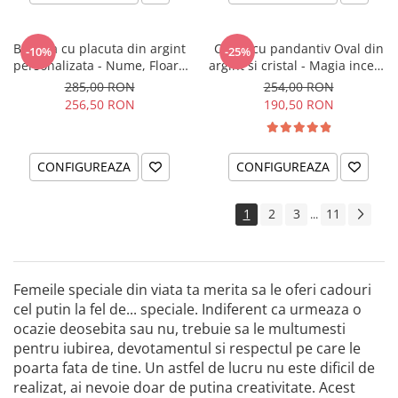
Bratara cu placuta din argint
Colier cu pandantiv Oval din
-10%
-25%
personalizata - Nume, Floare
argint si cristal - Magia incepe
& Cristal
cu tine
285,00 RON
254,00 RON
256,50 RON
190,50 RON
CONFIGUREAZA
CONFIGUREAZA
1
2
3
11
...
Femeile speciale din viata ta merita sa le oferi cadouri
cel putin la fel de... speciale. Indiferent ca urmeaza o
ocazie deosebita sau nu, trebuie sa le multumesti
pentru iubirea, devotamentul si respectul pe care le
poarta fata de tine. Un astfel de lucru nu este dificil de
realizat, ai nevoie doar de putina creativitate. Acest