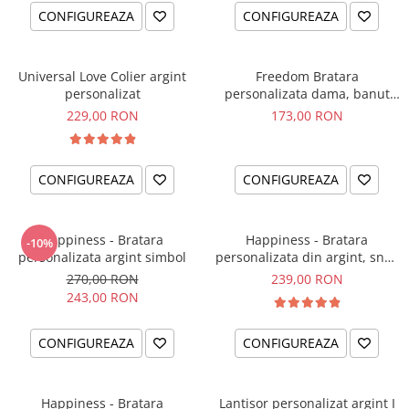
CONFIGUREAZA
CONFIGUREAZA
Universal Love Colier argint
Freedom Bratara
personalizat
personalizata dama, banut
argint, snur reglabil
229,00 RON
173,00 RON
CONFIGUREAZA
CONFIGUREAZA
Happiness - Bratara
Happiness - Bratara
-10%
personalizata argint simbol
personalizata din argint, snur
dublu piele, simbol
270,00 RON
239,00 RON
243,00 RON
CONFIGUREAZA
CONFIGUREAZA
Happiness - Bratara
Lantisor personalizat argint I