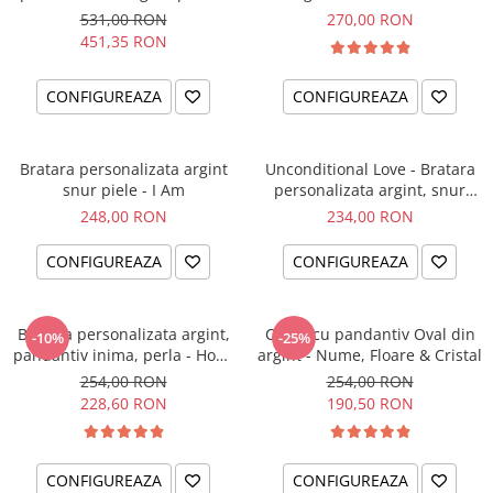
el si ea
intentiei la mana ta
531,00 RON
270,00 RON
451,35 RON
CONFIGUREAZA
CONFIGUREAZA
Bratara personalizata argint
Unconditional Love - Bratara
snur piele - I Am
personalizata argint, snur
impletit piele
248,00 RON
234,00 RON
CONFIGUREAZA
CONFIGUREAZA
Bratara personalizata argint,
Colier cu pandantiv Oval din
-10%
-25%
pandantiv inima, perla - Hope
argint - Nume, Floare & Cristal
& Faith
254,00 RON
254,00 RON
228,60 RON
190,50 RON
CONFIGUREAZA
CONFIGUREAZA