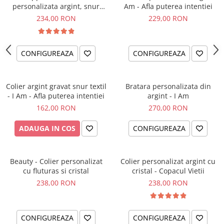
personalizata argint, snur
Am - Afla puterea intentiei
impletit piele simbol
234,00 RON
229,00 RON
CONFIGUREAZA
CONFIGUREAZA
Colier argint gravat snur textil
Bratara personalizata din
- I Am - Afla puterea intentiei
argint - I Am
162,00 RON
270,00 RON
ADAUGA IN COS
CONFIGUREAZA
Beauty - Colier personalizat
Colier personalizat argint cu
cu fluturas si cristal
cristal - Copacul Vietii
238,00 RON
238,00 RON
CONFIGUREAZA
CONFIGUREAZA