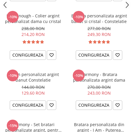
I am Enough - Colier argint
Bratara personalizata argint
-10%
-10%
personalizat dama cu cristal
banut si cristal - Constelatie
238,00 RON
277,00 RON
214,20 RON
249,30 RON
CONFIGUREAZA
CONFIGUREAZA
Charm personalizat argint
Harmony - Bratara
-10%
-10%
banut Constelatie
personalizata argint dama
144,00 RON
270,00 RON
129,60 RON
243,00 RON
CONFIGUREAZA
CONFIGUREAZA
Harmony - Set bratari
Bratara personalizata din
-15%
personalizate argint, pentru
argint - I Am - Puterea