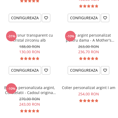
CONFIGUREAZA
CONFIGUREAZA
Colier snur transparent cu
Colier argint personalizat
-31%
-10%
cristal zirconiu alb
pentru dama - A Mother's
Love
188,00 RON
263,00 RON
130,00 RON
236,70 RON
CONFIGUREAZA
CONFIGUREAZA
Bratara personalizata argint,
Colier personalizat argint I am
-10%
Constelatii - Cadoul original
254,00 RON
pentru sora sau prietena ta
270,00 RON
243,00 RON