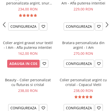
personalizata argint, snur
Am - Afla puterea intentiei
impletit piele simbol
234,00 RON
229,00 RON
CONFIGUREAZA
CONFIGUREAZA
Colier argint gravat snur textil
Bratara personalizata din
- I Am - Afla puterea intentiei
argint - I Am
162,00 RON
270,00 RON
ADAUGA IN COS
CONFIGUREAZA
Beauty - Colier personalizat
Colier personalizat argint cu
cu fluturas si cristal
cristal - Copacul Vietii
238,00 RON
238,00 RON
CONFIGUREAZA
CONFIGUREAZA