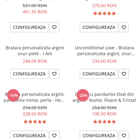
el si ea
intentiei la mana ta
531,00 RON
270,00 RON
451,35 RON
CONFIGUREAZA
CONFIGUREAZA
Bratara personalizata argint
Unconditional Love - Bratara
snur piele - I Am
personalizata argint, snur
impletit piele
248,00 RON
234,00 RON
CONFIGUREAZA
CONFIGUREAZA
Bratara personalizata argint,
Colier cu pandantiv Oval din
-10%
-25%
pandantiv inima, perla - Hope
argint - Nume, Floare & Cristal
& Faith
254,00 RON
254,00 RON
228,60 RON
190,50 RON
CONFIGUREAZA
CONFIGUREAZA