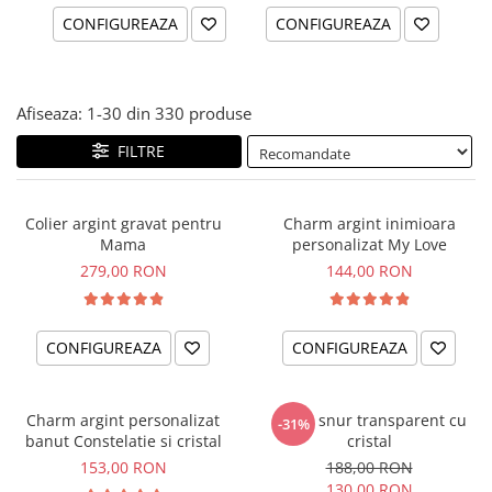
CONFIGUREAZA
CONFIGUREAZA
Afiseaza:
1-
30
din
330
produse
FILTRE
Colier argint gravat pentru
Charm argint inimioara
Mama
personalizat My Love
279,00 RON
144,00 RON
CONFIGUREAZA
CONFIGUREAZA
Charm argint personalizat
Colier snur transparent cu
-31%
banut Constelatie si cristal
cristal
153,00 RON
188,00 RON
130,00 RON