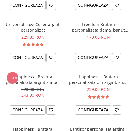
CONFIGUREAZA
CONFIGUREAZA
Universal Love Colier argint
Freedom Bratara
personalizat
personalizata dama, banut
argint, snur reglabil
229,00 RON
173,00 RON
CONFIGUREAZA
CONFIGUREAZA
Happiness - Bratara
Happiness - Bratara
-10%
personalizata argint simbol
personalizata din argint, snur
dublu piele, simbol
270,00 RON
239,00 RON
243,00 RON
CONFIGUREAZA
CONFIGUREAZA
Happiness - Bratara
Lantisor personalizat argint I