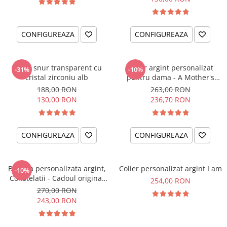
CONFIGUREAZA
CONFIGUREAZA
Colier snur transparent cu
Colier argint personalizat
-31%
-10%
cristal zirconiu alb
pentru dama - A Mother's
Love
188,00 RON
263,00 RON
130,00 RON
236,70 RON
CONFIGUREAZA
CONFIGUREAZA
Bratara personalizata argint,
Colier personalizat argint I am
-10%
Constelatii - Cadoul original
254,00 RON
pentru sora sau prietena ta
270,00 RON
243,00 RON