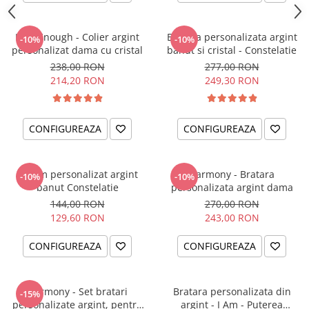
I am Enough - Colier argint
Bratara personalizata argint
-10%
-10%
personalizat dama cu cristal
banut si cristal - Constelatie
238,00 RON
277,00 RON
214,20 RON
249,30 RON
CONFIGUREAZA
CONFIGUREAZA
Charm personalizat argint
Harmony - Bratara
-10%
-10%
banut Constelatie
personalizata argint dama
144,00 RON
270,00 RON
129,60 RON
243,00 RON
CONFIGUREAZA
CONFIGUREAZA
Harmony - Set bratari
Bratara personalizata din
-15%
personalizate argint, pentru
argint - I Am - Puterea