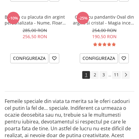
Bratara cu placuta din argint
Colier cu pandantiv Oval din
-10%
-25%
personalizata - Nume, Floare
argint si cristal - Magia incepe
& Cristal
cu tine
285,00 RON
254,00 RON
256,50 RON
190,50 RON
CONFIGUREAZA
CONFIGUREAZA
1
2
3
11
...
Femeile speciale din viata ta merita sa le oferi cadouri
cel putin la fel de... speciale. Indiferent ca urmeaza o
ocazie deosebita sau nu, trebuie sa le multumesti
pentru iubirea, devotamentul si respectul pe care le
poarta fata de tine. Un astfel de lucru nu este dificil de
realizat, ai nevoie doar de putina creativitate. Acest