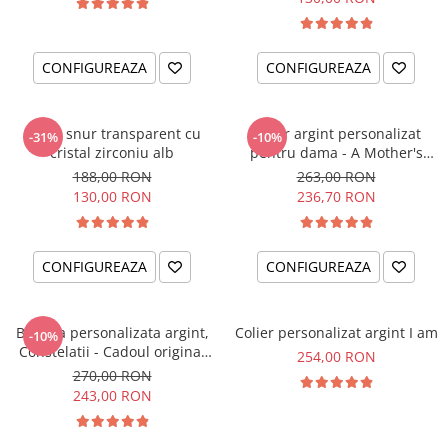
CONFIGUREAZA
CONFIGUREAZA
Colier snur transparent cu
Colier argint personalizat
-31%
-10%
cristal zirconiu alb
pentru dama - A Mother's
Love
188,00 RON
263,00 RON
130,00 RON
236,70 RON
CONFIGUREAZA
CONFIGUREAZA
Bratara personalizata argint,
Colier personalizat argint I am
-10%
Constelatii - Cadoul original
254,00 RON
pentru sora sau prietena ta
270,00 RON
243,00 RON