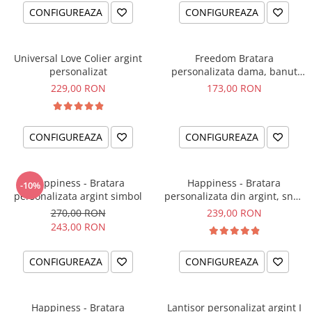
CONFIGUREAZA
CONFIGUREAZA
Universal Love Colier argint
Freedom Bratara
personalizat
personalizata dama, banut
argint, snur reglabil
229,00 RON
173,00 RON
CONFIGUREAZA
CONFIGUREAZA
Happiness - Bratara
Happiness - Bratara
-10%
personalizata argint simbol
personalizata din argint, snur
dublu piele, simbol
270,00 RON
239,00 RON
243,00 RON
CONFIGUREAZA
CONFIGUREAZA
Happiness - Bratara
Lantisor personalizat argint I