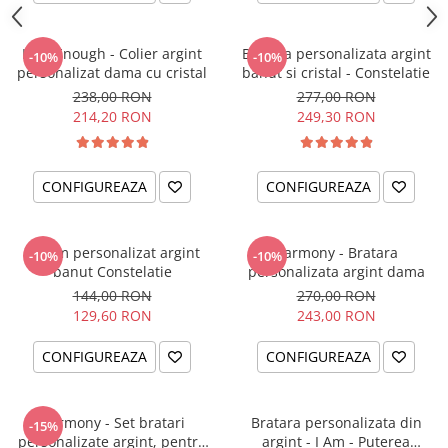
I am Enough - Colier argint
Bratara personalizata argint
-10%
-10%
personalizat dama cu cristal
banut si cristal - Constelatie
238,00 RON
277,00 RON
214,20 RON
249,30 RON
CONFIGUREAZA
CONFIGUREAZA
Charm personalizat argint
Harmony - Bratara
-10%
-10%
banut Constelatie
personalizata argint dama
144,00 RON
270,00 RON
129,60 RON
243,00 RON
CONFIGUREAZA
CONFIGUREAZA
Harmony - Set bratari
Bratara personalizata din
-15%
personalizate argint, pentru
argint - I Am - Puterea