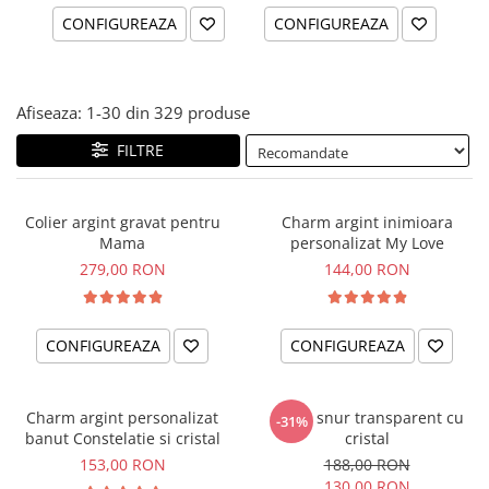
CONFIGUREAZA
CONFIGUREAZA
Afiseaza:
1-
30
din
329
produse
FILTRE
Colier argint gravat pentru
Charm argint inimioara
Mama
personalizat My Love
279,00 RON
144,00 RON
CONFIGUREAZA
CONFIGUREAZA
Charm argint personalizat
Colier snur transparent cu
-31%
banut Constelatie si cristal
cristal
153,00 RON
188,00 RON
130,00 RON