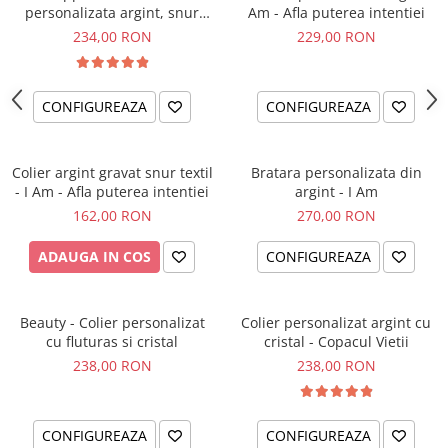
personalizata argint, snur
Am - Afla puterea intentiei
impletit piele simbol
234,00 RON
229,00 RON
CONFIGUREAZA
CONFIGUREAZA
Colier argint gravat snur textil
Bratara personalizata din
- I Am - Afla puterea intentiei
argint - I Am
162,00 RON
270,00 RON
ADAUGA IN COS
CONFIGUREAZA
Beauty - Colier personalizat
Colier personalizat argint cu
cu fluturas si cristal
cristal - Copacul Vietii
238,00 RON
238,00 RON
CONFIGUREAZA
CONFIGUREAZA