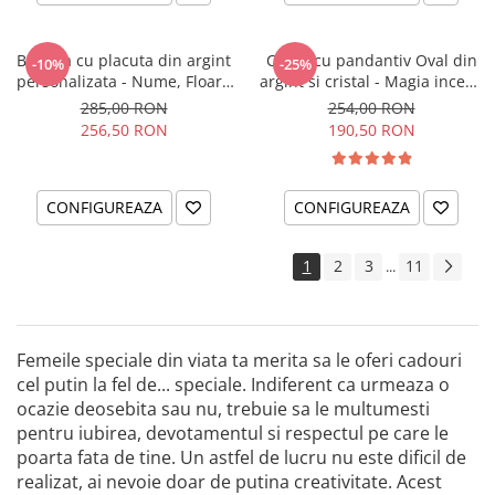
Bratara cu placuta din argint
Colier cu pandantiv Oval din
-10%
-25%
personalizata - Nume, Floare
argint si cristal - Magia incepe
& Cristal
cu tine
285,00 RON
254,00 RON
256,50 RON
190,50 RON
CONFIGUREAZA
CONFIGUREAZA
1
2
3
11
...
Femeile speciale din viata ta merita sa le oferi cadouri
cel putin la fel de... speciale. Indiferent ca urmeaza o
ocazie deosebita sau nu, trebuie sa le multumesti
pentru iubirea, devotamentul si respectul pe care le
poarta fata de tine. Un astfel de lucru nu este dificil de
realizat, ai nevoie doar de putina creativitate. Acest