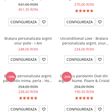
el si ea
intentiei la mana ta
531,00 RON
270,00 RON
451,35 RON
CONFIGUREAZA
CONFIGUREAZA
Bratara personalizata argint
Unconditional Love - Bratara
snur piele - I Am
personalizata argint, snur
impletit piele
248,00 RON
234,00 RON
CONFIGUREAZA
CONFIGUREAZA
Bratara personalizata argint,
Colier cu pandantiv Oval din
-10%
-25%
pandantiv inima, perla - Hope
argint - Nume, Floare & Cristal
& Faith
254,00 RON
254,00 RON
228,60 RON
190,50 RON
CONFIGUREAZA
CONFIGUREAZA